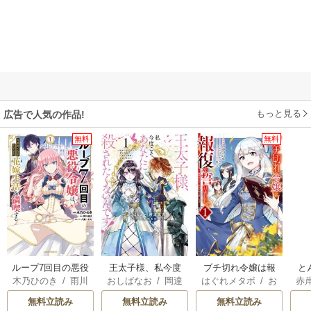
もっと見る
広告で人気の作品!
無料
無料
ループ7回目の悪役
王太子様、私今度
ブチ切れ令嬢は報
と
木乃ひのき
/
雨川
おしばなお
/
岡達
はぐれメタボ
/
お
赤
令嬢は、元敵国で
こそあなたに殺さ
復を誓いました。
透子
/
八美☆わん
英茉
/
先崎真琴
おのいも
/
昌未
自由気ままな花嫁
れたくないんで
無料立読み
無料立読み
無料立読み
生活を満喫する
す！ ～聖女に嵌め