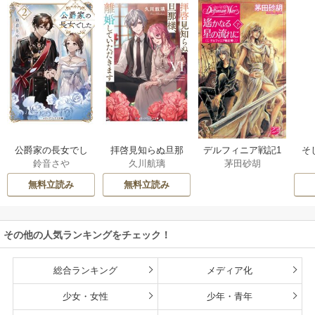
公爵家の長女でし
拝啓見知らぬ旦那
そ
デルフィニア戦記1
鈴音さや
久川航璃
茅田砂胡
た
様、離婚していた
だきます
無料立読み
無料立読み
その他の人気ランキングをチェック！
総合ランキング
メディア化
少女・女性
少年・青年