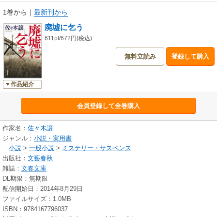
1巻から
｜
最新刊から
廃墟に乞う
611pt/672円(税込)
無料立読み
登録して購入
作品紹介
会員登録して全巻購入
作家名：
佐々木譲
ジャンル：
小説・実用書
小説
>
一般小説
>
ミステリー・サスペンス
出版社：
文藝春秋
雑誌：
文春文庫
DL期限：無期限
配信開始日：2014年8月29日
ファイルサイズ：1.0MB
ISBN：9784167796037