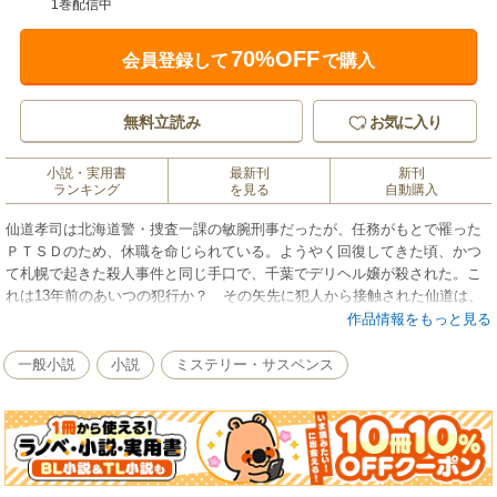
1巻配信中
70%OFF
会員登録して
で購入
無料立読み
お気に入り
小説・実用書
最新刊
新刊
ランキング
を見る
自動購入
仙道孝司は北海道警・捜査一課の敏腕刑事だったが、任務がもとで罹った
ＰＴＳＤのため、休職を命じられている。ようやく回復してきた頃、かつ
て札幌で起きた殺人事件と同じ手口で、千葉でデリヘル嬢が殺された。こ
れは13年前のあいつの犯行か？ その矢先に犯人から接触された仙道は、
旧炭鉱町へ向かう（表題作）。リゾート村、札幌の倉庫、競走馬生産牧
作品情報をもっと見る
場…を舞台に、警察手帳も銃も持たない休職刑事が事件に新たな光と闇を
見出す、連作警察小説。直木賞受賞作。
一般小説
小説
ミステリー・サスペンス