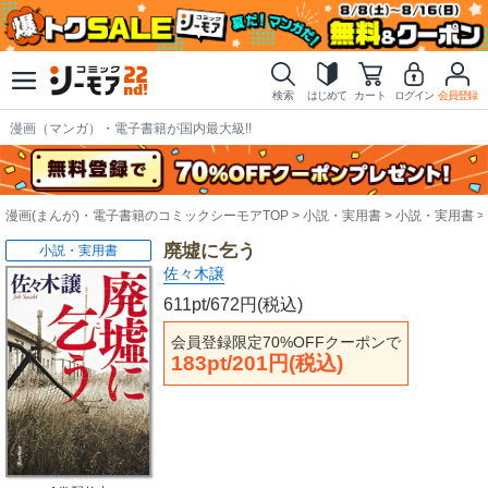
検索
はじめて
カート
ログイン
会員登録
漫画（マンガ）・電子書籍が国内最大級!!
漫画(まんが)・電子書籍のコミックシーモアTOP
小説・実用書
小説・実用書
廃墟に乞う
小説・実用書
佐々木譲
611pt/672円(税込)
会員登録限定70%OFFクーポンで
183pt/201円(税込)