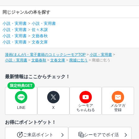
同じジャンルの本を探す
小説・実用書
>
小説・実用書
小説・実用書
>
佐々木譲
小説・実用書
>
文藝春秋
小説・実用書
>
文春文庫
漫画(まんが)・電子書籍のコミックシーモアTOP
小説・実用書
小説・実用書
文藝春秋
文春文庫
廃墟に乞う
廃墟に乞う
最新情報はここからチェック！
限定特典GET
シーモア
メルマガ
LINE
X
ちゃんねる
登録
お得にポイントゲット！
ご来店ポイント
シーモアでポイ活