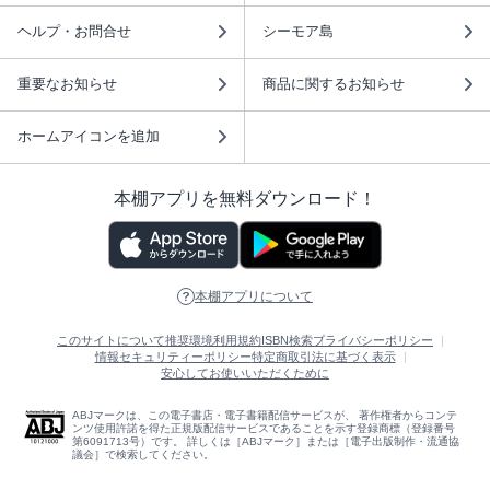
ヘルプ・お問合せ
シーモア島
重要なお知らせ
商品に関するお知らせ
ホームアイコンを追加
本棚アプリを無料ダウンロード！
本棚アプリについて
このサイトについて
推奨環境
利用規約
ISBN検索
プライバシーポリシー
情報セキュリティーポリシー
特定商取引法に基づく表示
安心してお使いいただくために
ABJマークは、この電子書店・電子書籍配信サービスが、 著作権者からコンテ
ンツ使用許諾を得た正規版配信サービスであることを示す登録商標（登録番号
第6091713号）です。 詳しくは［ABJマーク］または［電子出版制作・流通協
議会］で検索してください。