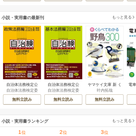
られた貧乏令嬢、
二度目は串刺し回
もっと見る
小説・実用書の最新刊
避します！～
自治体法務検定公
自治体法務検定公
ヤマケイ文庫 新 く
電車
自治体法務検定委
自治体法務検定委
叶内拓哉
式テキスト 政策
式テキスト 基本
らべてわかる野鳥3
型
員会
員会
法務編 ２０２６
法務編 ２０２６
00 1巻
無料立読み
無料立読み
無料立読み
年度検定対応 1巻
年度検定対応 1巻
もっと見る
小説・実用書ランキング
1
2
3
位
位
位