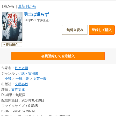
1巻から
｜
最新刊から
勇士は還らず
843pt/927円(税込)
無料立読み
登録して購入
作品紹介
会員登録して全巻購入
作家名：
佐々木譲
ジャンル：
小説・実用書
小説
>
一般小説
>
文芸一般
出版社：
文藝春秋
雑誌：
文春文庫
DL期限：無期限
配信開始日：2014年8月29日
ファイルサイズ：0.8MB
ISBN：9784167796020