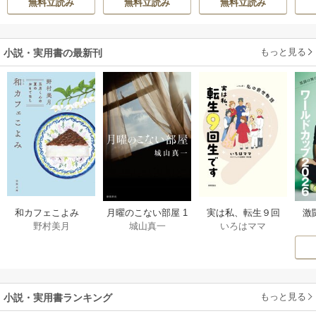
無料立読み
無料立読み
無料立読み
h-goon
伝～
す
ら
二
もっと見る
小説・実用書の最新刊
激
和カフェこよみ
月曜のこない部屋 1
実は私、転生９回
野村美月
城山真一
いろはママ
前
五月くんの夏のお
巻
生です マンガ
ー
もてなし 1巻
私の前世物語 1巻
もっと見る
小説・実用書ランキング