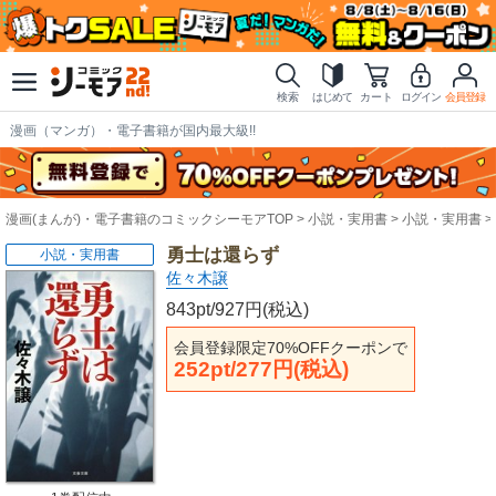
検索
はじめて
カート
ログイン
会員登録
漫画（マンガ）・電子書籍が国内最大級!!
漫画(まんが)・電子書籍のコミックシーモアTOP
小説・実用書
小説・実用書
勇士は還らず
小説・実用書
佐々木譲
843pt/927円(税込)
会員登録限定70%OFFクーポンで
252pt/277円(税込)