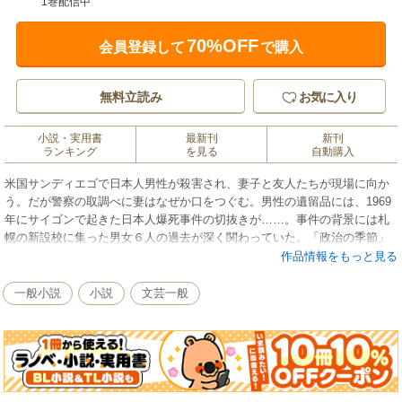
1巻配信中
70%OFF
会員登録して
で購入
無料立読み
お気に入り
小説・実用書
最新刊
新刊
ランキング
を見る
自動購入
米国サンディエゴで日本人男性が殺害され、妻子と友人たちが現場に向か
う。だが警察の取調べに妻はなぜか口をつぐむ。男性の遺留品には、1969
年にサイゴンで起きた日本人爆死事件の切抜きが……。事件の背景には札
幌の新設校に集った男女６人の過去が深く関わっていた。「政治の季節」
の青春と今を繋ぐミステリー長編。
作品情報をもっと見る
一般小説
小説
文芸一般