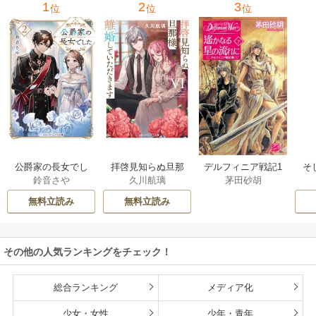
1
2
3
位
位
位
公爵家の長女でし
拝啓見知らぬ旦那
そ
デルフィニア戦記1
鈴音さや
久川航璃
茅田砂胡
た
様、離婚していた
だきます
無料立読み
無料立読み
その他の人気ランキングをチェック！
総合ランキング
メディア化
少女・女性
少年・青年