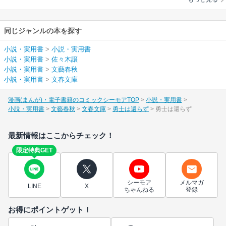
同じジャンルの本を探す
小説・実用書
>
小説・実用書
小説・実用書
>
佐々木譲
小説・実用書
>
文藝春秋
小説・実用書
>
文春文庫
漫画(まんが)・電子書籍のコミックシーモアTOP
小説・実用書
小説・実用書
文藝春秋
文春文庫
勇士は還らず
勇士は還らず
最新情報はここからチェック！
限定特典GET
シーモア
メルマガ
LINE
X
ちゃんねる
登録
お得にポイントゲット！