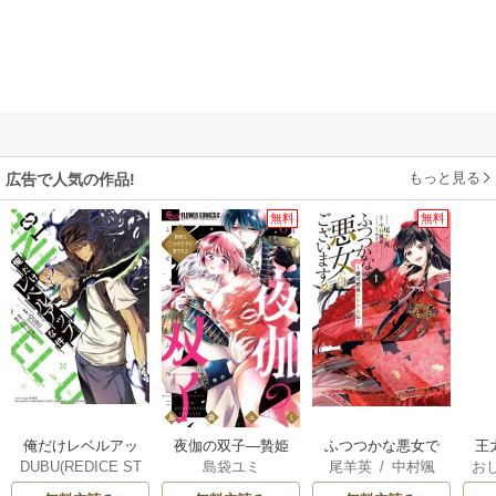
もっと見る
広告で人気の作品!
無料
無料
俺だけレベルアッ
夜伽の双子―贄姫
ふつつかな悪女で
王
DUBU(REDICE ST
島袋ユミ
尾羊英
/
中村颯
お
プな件
は二人の王子に愛
はございますが ～
こ
UDIO)
/
Chugong
/
希
/
ゆき哉
英
される―
雛宮蝶鼠とりかえ