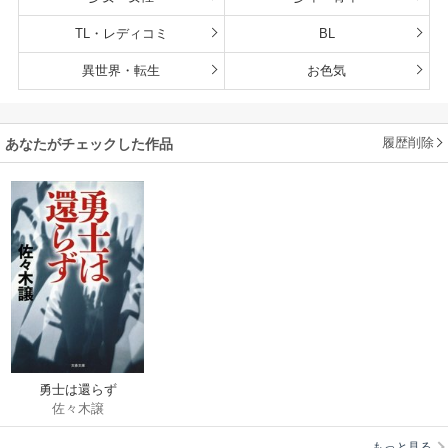
TL・レディコミ
BL
異世界・転生
お色気
履歴削除
あなたがチェックした作品
勇士は還らず
佐々木譲
もっと見る