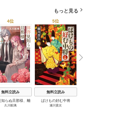
もっと見る
4位
5位
6位
N
x
e
t
無料立読み
無料立読み
無料立読み
見知らぬ旦那様、離
ばけもの好む中将
影まで愛して
結
久川航璃
瀬川貴次
影山優佳
していただきます