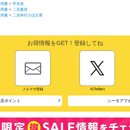
実用書
>
早見俊
実用書
>
二見書房
実用書
>
二見時代小説文庫
お得情報をGET！登録してね
メルマガ登録
X(Twitter)
来店ポイント
シーモアで