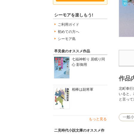
シーモアを楽しもう!
ご利用ガイド
初めての方へ
シーモア島
早見俊のオススメ作品
七福神斬り 居眠り同
心 影御用
作品
北町奉行
相棒は副将軍
いると、
と言って
一般
もっと見る
二見時代小説文庫のオススメ作