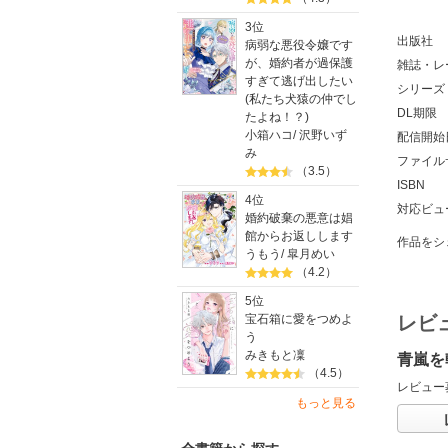
3位
出版社
病弱な悪役令嬢です
が、婚約者が過保護
雑誌・レ
すぎて逃げ出したい
シリーズ
(私たち犬猿の仲でし
DL期限
たよね！？)
小箱ハコ
/
沢野いず
配信開始
み
ファイル
（3.5）
ISBN
4位
対応ビュ
婚約破棄の悪意は娼
館からお返しします
作品をシ
うもう
/
皐月めい
（4.2）
5位
宝石箱に愛をつめよ
レビ
う
みきもと凜
青嵐を
（4.5）
レビュー
もっと見る