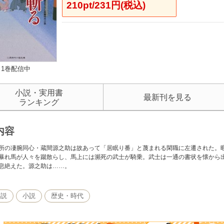
210pt/231円(税込)
1巻配信中
小説・実用書
最新刊を見る
ランキング
内容
所の凄腕同心・蔵間源之助は故あって「居眠り番」と蔑まれる閑職に左遷された。
暴れ馬が人々を蹴散らし、馬上には瀕死の武士が騎乗。武士は一通の書状を懐から
息絶えた。源之助は……。
小説
小説
歴史・時代