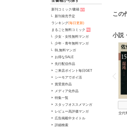
全書籍から探す
新刊コミック/書籍
この
新刊発売予定
ランキング
(毎日更新)
まるごと無料コミック
小説
少女・女性無料マンガ
少年・青年無料マンガ
BL無料マンガ
お得なSALE
先行配信作品
o
ご来店ポイント毎日GET
v
P
r
e
i
u
シーモアでポイ活
賞受賞作品
メディア化作品
特集一覧
スタッフオススメマンガ
レビュー高評価マンガ
交代
広告掲載中タイトル
詳細検索