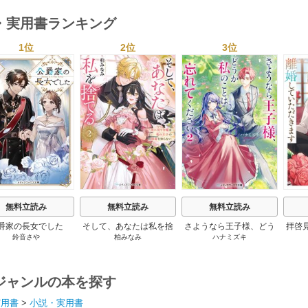
・実用書ランキング
1位
2位
3位
s
無料立読み
無料立読み
無料立読み
爵家の長女でした
そして、あなたは私を捨
さようなら王子様、どう
拝啓
鈴音さや
柏みなみ
ハナミズキ
てる
か私のことは忘れてくだ
婚
さい
ジャンルの本を探す
実用書
>
小説・実用書