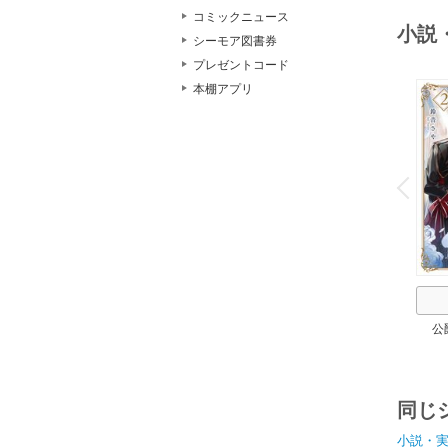
コミックニュース
小説
シーモア図書券
プレゼントコード
本棚アプリ
o
v
P
r
e
i
u
公
同じ
小説・