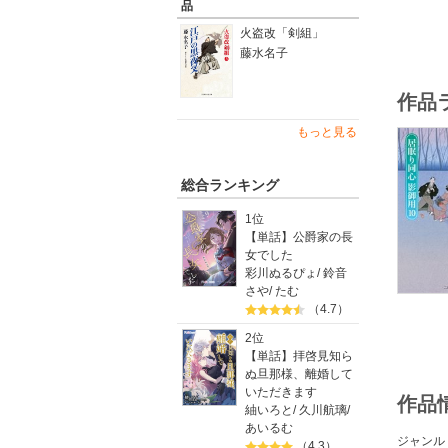
品
火盗改「剣組」
藤水名子
作品
もっと見る
総合ランキング
1位
【単話】公爵家の長
女でした
彩川ぬるぴょ
/
鈴音
さや
/
たむ
（4.7）
2位
【単話】拝啓見知ら
ぬ旦那様、離婚して
いただきます
作品
紬いろと
/
久川航璃
/
あいるむ
ジャンル
（4.3）