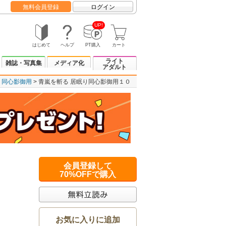
無料会員登録
ログイン
UP!
はじめて
ヘルプ
PT購入
カート
ライト
雑誌・写真集
メディア化
アダルト
り同心影御用
青嵐を斬る 居眠り同心影御用１０
会員登録して
70%OFFで購入
お気に入りに追加