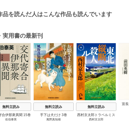
作品を読んだ人はこんな作品も読んでいます
・実用書の最新刊
s
宣長
無料立読み
無料立読み
無料立読み
寄合伊那衆異聞 15巻
手下は犬だけ 3巻
西村京太郎トラベルミス
佐伯泰英
風野真知雄
西村京太郎
テリー・セレクション 2
巻