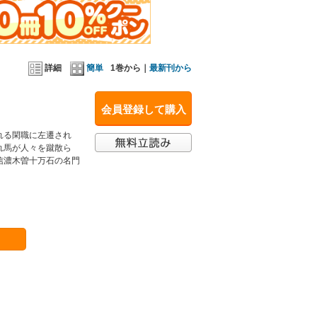
詳細
簡単
1巻から｜
最新刊から
会員登録して購入
れる閑職に左遷され
れ馬が人々を蹴散ら
信濃木曽十万石の名門