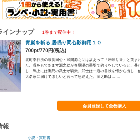
ラインナップ
1巻まで配信中！
青嵐を斬る 居眠り同心影御用１０
700pt/770円(税込)
北町奉行所の凄腕同心・蔵間源之助は故あって「居眠り番」と蔑ま
た。暇をもてあます源之助が春爛漫の墨堤で釣りをしていると、暴
し、馬上には瀕死の武士が騎乗。武士は一通の書状を懐から出し、
大名家に届けてほしいと言って息絶えた。源之助は……。
会員登録して全巻購入
情報
：
小説・実用書