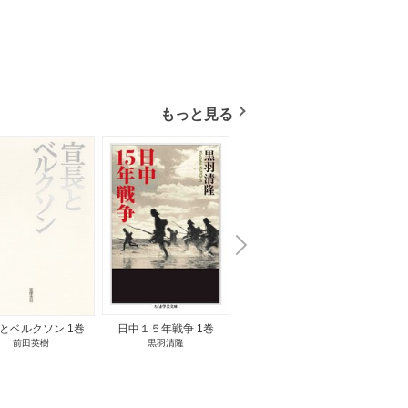
もっと見る
N
x
e
t
とベルクソン 1巻
日中１５年戦争 1巻
無料立読み
前田英樹
黒羽清隆
向島物語 1巻
便り屋
小杉健治