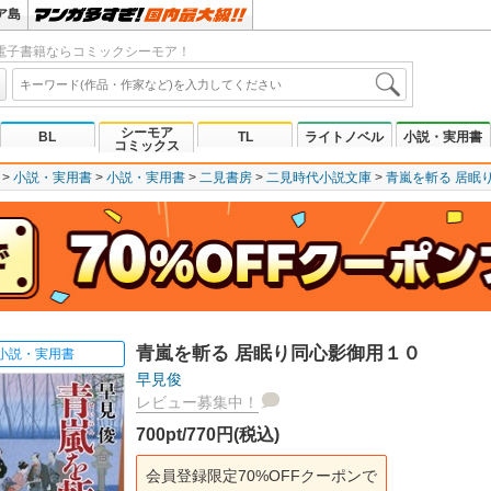
ア島
電子書籍ならコミックシーモア！
シーモア
BL
TL
ライトノベル
小説・実用書
コミックス
小説・実用書
小説・実用書
二見書房
二見時代小説文庫
青嵐を斬る 居眠
青嵐を斬る 居眠り同心影御用１０
小説・実用書
早見俊
レビュー募集中！
700pt/770円(税込)
会員登録限定70%OFFクーポンで