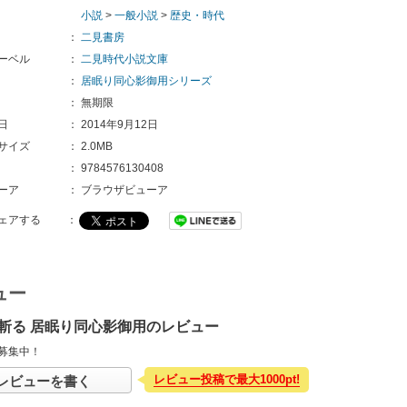
小説
>
一般小説
>
歴史・時代
：
二見書房
ーベル
：
二見時代小説文庫
：
居眠り同心影御用シリーズ
：
無期限
日
：
2014年9月12日
サイズ
：
2.0MB
：
9784576130408 
ーア
：
ブラウザビューア
ェアする
：
ュー
斬る 居眠り同心影御用のレビュー
募集中！
レビュー投稿で最大1000pt!
レビューを書く