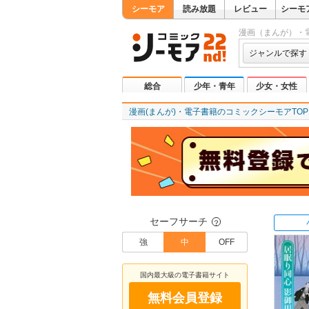
シーモア
読み放題
レビュー
シーモ
漫画（まんが）・
ジャンルで探す
総合
少年・青年
少女・女性
漫画(まんが)・電子書籍のコミックシーモアTOP
セーフサーチ
？
強
中
OFF
国内最大級の電子書籍サイト
無料会員登録