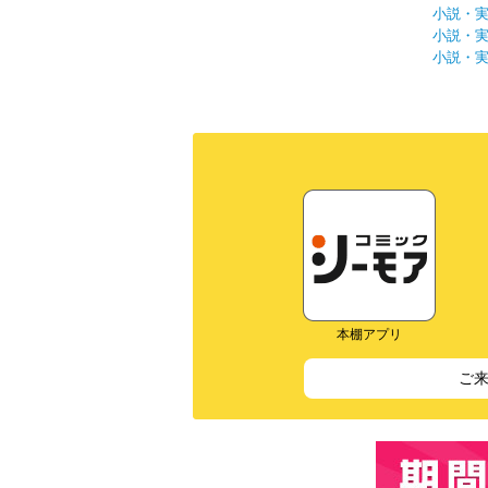
小説・
小説・
小説・
本棚アプリ
ご