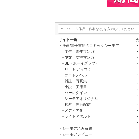
サイト一覧
漫画/電子書籍のコミックシーモア
少年・青年マンガ
少女・女性マンガ
BL（ボーイズラブ）
TL・レディコミ
ライトノベル
雑誌・写真集
小説・実用書
ハーレクイン
シーモアオリジナル
独占・先行配信
メディア化
ライトアダルト
シーモア読み放題
シーモアレビュー