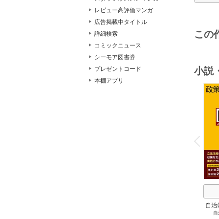
レビュー高評価マンガ
広告掲載中タイトル
この
詳細検索
コミックニュース
シーモア図書券
小説
プレゼントコード
本棚アプリ
o
v
P
r
e
i
u
自治
自
スト