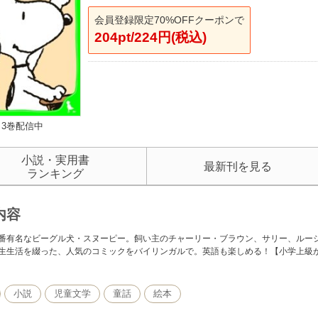
会員登録限定70%OFFクーポンで
204pt/224円(税込)
3巻配信中
小説・実用書
最新刊を見る
ランキング
内容
番有名なビーグル犬・スヌーピー。飼い主のチャーリー・ブラウン、サリー、ルー
生生活を綴った、人気のコミックをバイリンガルで。英語も楽しめる！【小学上級
小説
児童文学
童話
絵本