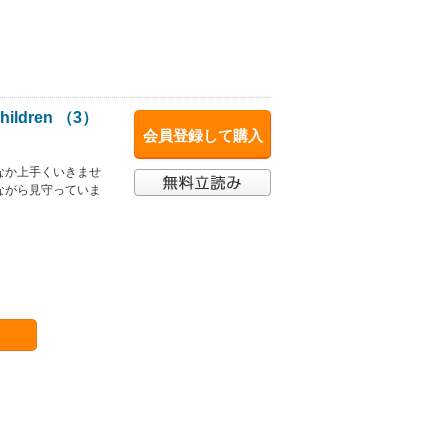
Children （3）
会員登録して購入
なか上手くいきませ
ながら見守っていま