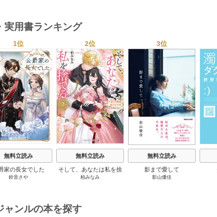
６年度検定対応 1巻
２６年度検定対応 1巻
・実用書ランキング
1位
2位
3位
s
無料立読み
無料立読み
無料立読み
爵家の長女でした
そして、あなたは私を捨
影まで愛して
鈴音さや
柏みなみ
影山優佳
てる
ジャンルの本を探す