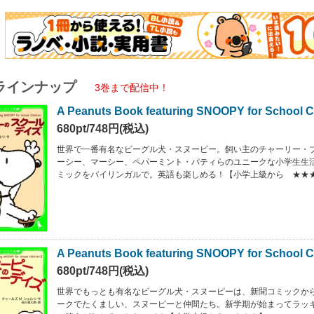
ラインナップ
3巻まで配信中！
A Peanuts Book featuring SNOOPY for School C
680pt/748円(税込)
世界で一番有名なビーグル犬・スヌーピー。飼い主のチャーリー・
ーシー、マーシー、ペパーミント・パティらのユニークな小学生生
ミックをバイリンガルで。英語も楽しめる！【小学上級から ★★
A Peanuts Book featuring SNOOPY for School 
680pt/748円(税込)
世界でもっとも有名なビーグル犬・スヌーピーは、新聞コミックか
ークでたくましい、スヌーピーと仲間たち。新学期が始まってラッ