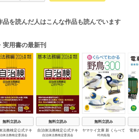
作品を読んだ人はこんな作品も読んでいます
・実用書の最新刊
s
無料立読み
無料立読み
無料立読み
体法務検定公式テキ
自治体法務検定公式テキ
ヤマケイ文庫 新 くらべて
電車
治体法務検定委員会
自治体法務検定委員会
叶内拓哉
 政策法務編 ２０
スト 基本法務編 ２０
わかる野鳥300 1巻