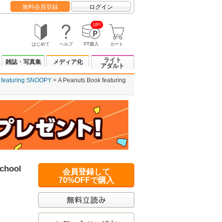
無料会員登録
ログイン
UP!
はじめて
ヘルプ
PT購入
カート
ライト
雑誌・写真集
メディア化
アダルト
 featuring SNOOPY
A Peanuts Book featuring
chool
会員登録して
70%OFFで購入