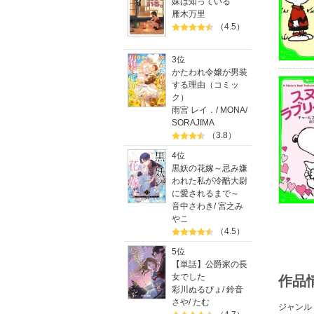
妹は知っている
雁木万里
（4.5）
3位
かたわれ令嬢が男装
する理由（コミッ
ク）
雨宮 レイ．
/
MONA
/
SORAJIMA
（3.8）
4位
黒妖の花嫁～忌み嫌
われた私が冷酷大尉
に愛されるまで～
音中さわき
/
宮之み
やこ
（4.5）
5位
【単話】公爵家の長
女でした
作品
彩川ぬるぴょ
/
鈴音
さや
/
たむ
ジャンル