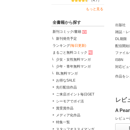
（4.7）
もっと見る
全書籍から探す
出版社
新刊コミック/書籍
雑誌・レ
新刊発売予定
DL期限
ランキング
(毎日更新)
配信開始
まるごと無料コミック
ファイル
少女・女性無料マンガ
ISBN
少年・青年無料マンガ
対応ビュ
BL無料マンガ
作品をシ
お得なSALE
先行配信作品
ご来店ポイント毎日GET
レビ
シーモアでポイ活
賞受賞作品
A Pea
メディア化作品
レビュー
特集一覧
スタッフオススメマンガ