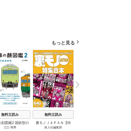
もっと見る
N
x
e
t
無料立読み
無料立読み
無料立読み
の顔図鑑2 国鉄型の
裏モノＪＡＰＡＮ【特
パナソニック コネクト
日本の
江口 明男
鉄人社編集部
上阪徹
鉄道車両 1巻
集】★超ボリューム版６
大企業をいかに変えるか
20