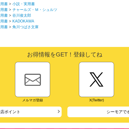
実用書
>
小説・実用書
実用書
>
チャールズ・Ｍ・シュルツ
実用書
>
谷川俊太郎
実用書
>
KADOKAWA
実用書
>
角川つばさ文庫
お得情報をGET！登録してね
メルマガ登録
X(Twitter)
来店ポイント
シーモアで