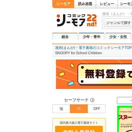
シーモア
読み放題
レビュー
シーモ
漫画（まんが）・
ジャンルで探す
総合
少年・青年
少女・女性
漫画(まんが)・電子書籍のコミックシーモアTOP
SNOOPY for School Children
セーフサーチ
？
強
中
OFF
国内最大級の電子書籍サイト