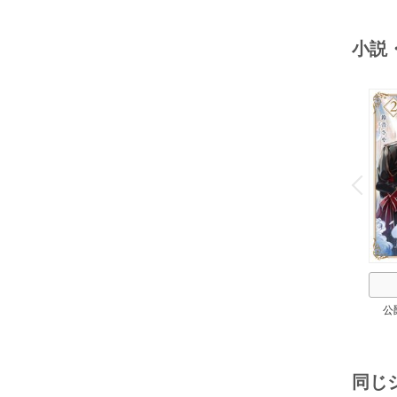
２
小説
o
v
P
r
e
i
u
公
同じ