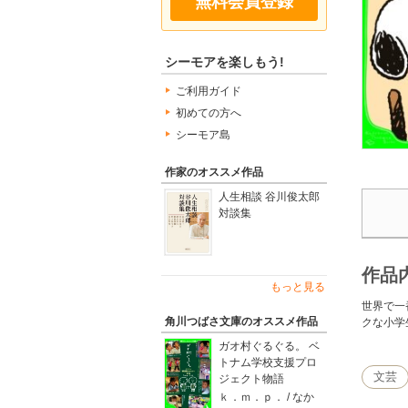
無料会員登録
シーモアを楽しもう!
ご利用ガイド
初めての方へ
シーモア島
作家のオススメ作品
人生相談 谷川俊太郎
対談集
作品
もっと見る
世界で一
角川つばさ文庫のオススメ作品
クな小学
ガオ村ぐるぐる。 ベ
トナム学校支援プロ
文芸
ジェクト物語
ｋ．ｍ．ｐ． / なか