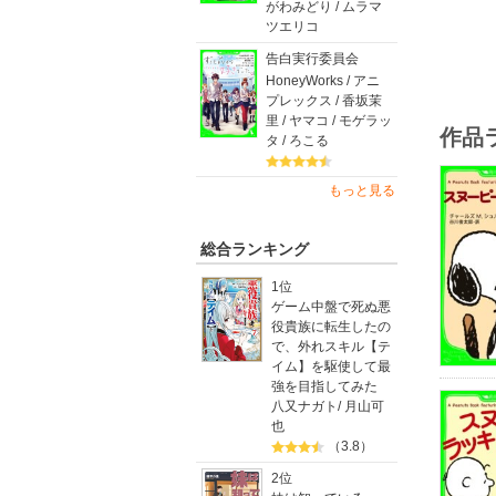
がわみどり / ムラマ
ツエリコ
告白実行委員会
HoneyWorks / アニ
プレックス / 香坂茉
里 / ヤマコ / モゲラッ
作品
タ / ろこる
もっと見る
総合ランキング
1位
ゲーム中盤で死ぬ悪
役貴族に転生したの
で、外れスキル【テ
イム】を駆使して最
強を目指してみた
八又ナガト
/
月山可
也
（3.8）
2位