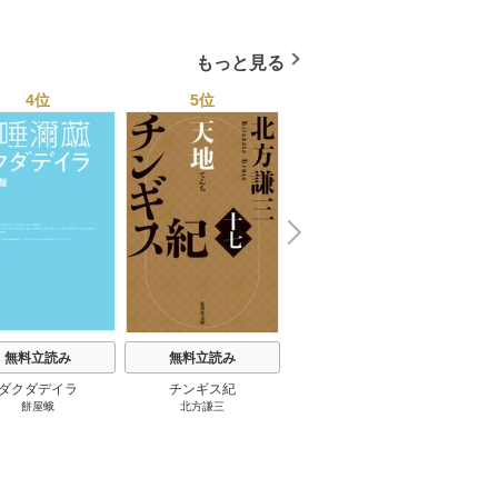
４０ページ★１２冊★全
1巻
国４７都道府県を代表す
る最高のフーゾク★エロ
もっと見る
トレンド年間ベスト★お
っさん５０人の体験から
4位
5位
6位
学ぶ★夢のようなエロい
楽園３０ 1巻
N
x
e
t
無料立読み
無料立読み
無料立読み
ダクダデイラ
チンギス紀
東京バンドワゴン
B-PR
餅屋蛾
北方謙三
小路幸也
Ｂ
ジャラ
ディ 
ブック