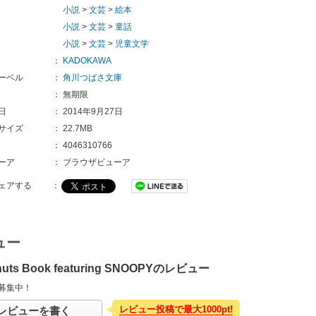
小説
>
文芸
>
絵本
小説
>
文芸
>
童話
小説
>
文芸
>
児童文学
：
KADOKAWA
ーベル
：
角川つばさ文庫
：
無期限
日
：
2014年9月27日
サイズ
：
22.7MB
：
4046310766
ーア
：
ブラウザビューア
ェアする
：
ュー
nuts Book featuring SNOOPYのレビュー
募集中！
レビュー投稿で最大1000pt!
レビューを書く