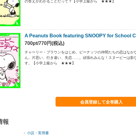
の答えがわかることだって？【小学上級から ★★★】
A Peanuts Book featuring SNOOPY for School 
700pt/770円(税込)
チャーリー・ブラウンをはじめ、ピーナッツの仲間たちの恋はなか
ん。片思い、行き違い、失恋……。頑張れみんな！スヌーピーは影
す。【小学上級から ★★★】
会員登録して全巻購入
情報
：
小説・実用書