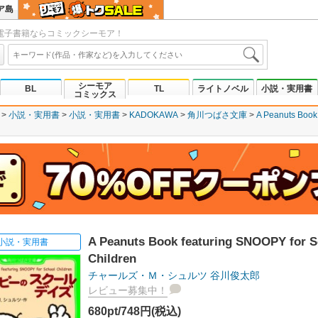
ア島
電子書籍ならコミックシーモア！
シーモア
BL
TL
ライトノベル
小説・実用書
コミックス
小説・実用書
小説・実用書
KADOKAWA
角川つばさ文庫
A Peanuts Book
A Peanuts Book featuring SNOOPY for S
小説・実用書
Children
チャールズ・Ｍ・シュルツ
谷川俊太郎
レビュー募集中！
680pt/748円(税込)