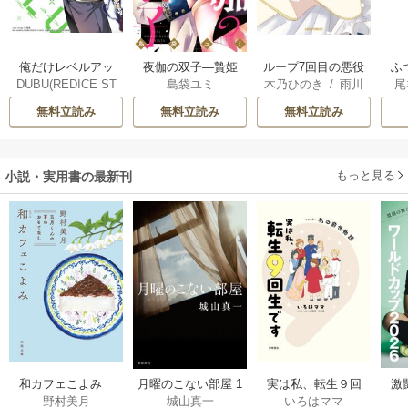
俺だけレベルアッ
夜伽の双子―贄姫
ループ7回目の悪役
ふ
DUBU(REDICE ST
島袋ユミ
木乃ひのき
/
雨川
尾
プな件
は二人の王子に愛
令嬢は、元敵国で
は
UDIO)
/
Chugong
/
透子
/
八美☆わん
される―
自由気ままな花嫁
雛
無料立読み
無料立読み
無料立読み
h-goon
生活を満喫する
もっと見る
小説・実用書の最新刊
激
和カフェこよみ
月曜のこない部屋 1
実は私、転生９回
野村美月
城山真一
いろはママ
前
五月くんの夏のお
巻
生です マンガ