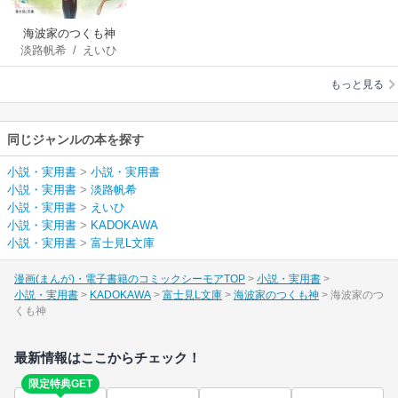
海波家のつくも神
淡路帆希
/
えいひ
もっと見る
同じジャンルの本を探す
小説・実用書
>
小説・実用書
小説・実用書
>
淡路帆希
小説・実用書
>
えいひ
小説・実用書
>
KADOKAWA
小説・実用書
>
富士見L文庫
漫画(まんが)・電子書籍のコミックシーモアTOP
小説・実用書
小説・実用書
KADOKAWA
富士見L文庫
海波家のつくも神
海波家のつ
くも神
最新情報はここからチェック！
限定特典GET