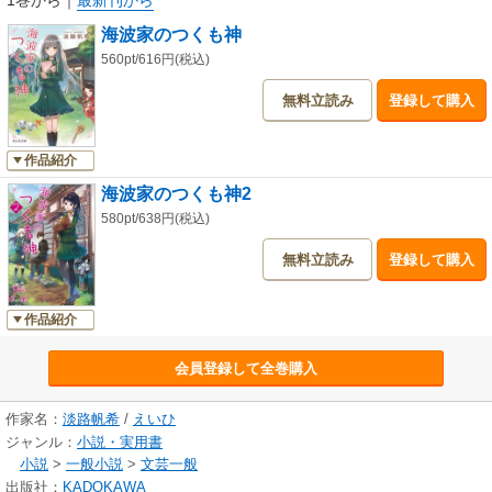
1巻から
｜
最新刊から
海波家のつくも神
560pt/616円(税込)
無料立読み
登録して購入
作品紹介
海波家のつくも神2
580pt/638円(税込)
無料立読み
登録して購入
作品紹介
会員登録して全巻購入
作家名：
淡路帆希
/
えいひ
ジャンル：
小説・実用書
小説
>
一般小説
>
文芸一般
出版社：
KADOKAWA