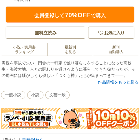
70%OFF
会員登録して
で購入
無料立読み
お気に入り
小説・実用書
最新刊
新刊
ランキング
を見る
自動購入
両親を事故で失い、田舎の一軒家で独り暮らしをすることになった高校
生・海波大地。人との関わりを避けるように暮らしてきた彼だったが、そ
の周囲には騒がしくも優しい「つくも神」たちが集まってきて――。
作品情報をもっと見る
一般小説
小説
文芸一般