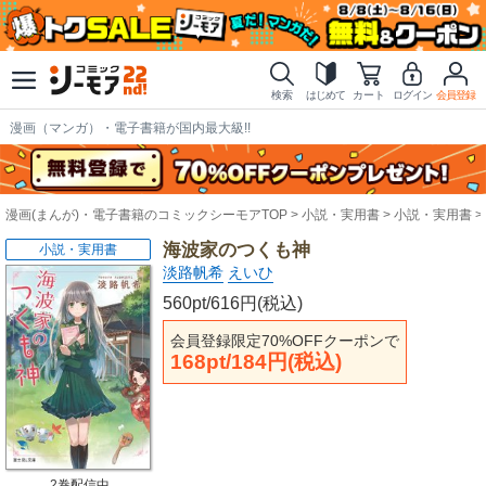
検索
はじめて
カート
ログイン
会員登録
漫画（マンガ）・電子書籍が国内最大級!!
漫画(まんが)・電子書籍のコミックシーモアTOP
小説・実用書
小説・実用書
海波家のつくも神
小説・実用書
淡路帆希
えいひ
560pt/616円(税込)
会員登録限定70%OFFクーポンで
168pt/184円(税込)
2巻配信中