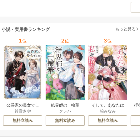
ー
もてなし 1巻
私の前世物語 1巻
もっと見る
小説・実用書ランキング
1
2
3
位
位
位
公爵家の長女でし
結界師の一輪華
そして、あなたは
拝
鈴音さや
クレハ
柏みなみ
た
私を捨てる
様
無料立読み
無料立読み
無料立読み