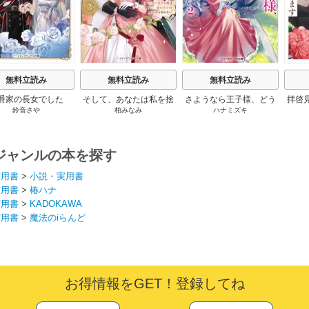
無料立読み
無料立読み
無料立読み
爵家の長女でした
そして、あなたは私を捨
さようなら王子様、どう
拝啓
鈴音さや
柏みなみ
ハナミズキ
てる
か私のことは忘れてくだ
婚
さい
ジャンルの本を探す
実用書
>
小説・実用書
実用書
>
椿ハナ
実用書
>
KADOKAWA
実用書
>
魔法のiらんど
お得情報をGET！登録してね