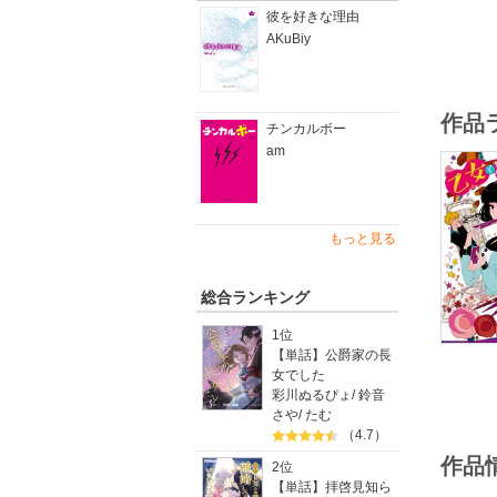
彼を好きな理由
AKuBiy
作品
チンカルボー
am
もっと見る
総合ランキング
1位
【単話】公爵家の長
女でした
彩川ぬるぴょ
/
鈴音
さや
/
たむ
（4.7）
作品
2位
【単話】拝啓見知ら