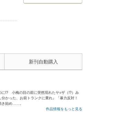
新刊自動購入
!? 小梅の目の前に突然現れたヤ○ザ（!?）み
よし分かった、お前トランクに乗れ』「暴力反対！
動き始め……。
作品情報をもっと見る