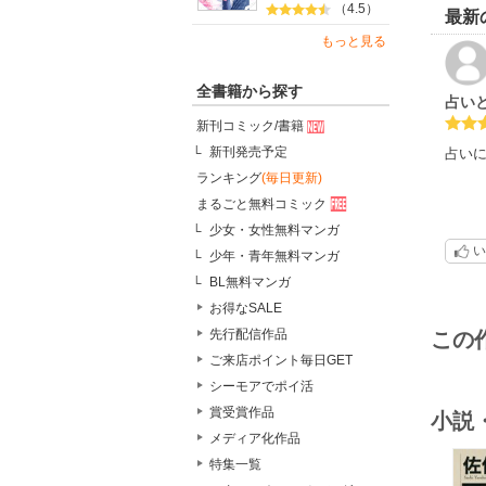
（4.5）
最新
もっと見る
全書籍から探す
占い
新刊コミック/書籍
新刊発売予定
占い
ランキング
(毎日更新)
まるごと無料コミック
少女・女性無料マンガ
い
少年・青年無料マンガ
BL無料マンガ
お得なSALE
先行配信作品
この
ご来店ポイント毎日GET
シーモアでポイ活
賞受賞作品
小説
メディア化作品
特集一覧