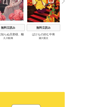
N
x
e
t
無料立読み
無料立読み
無料立読み
見知らぬ旦那様、離
ばけもの好む中将
影まで愛して
結
久川航璃
瀬川貴次
影山優佳
していただきます