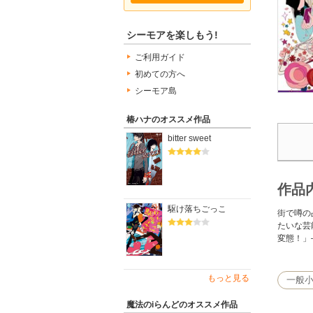
シーモアを楽しもう!
ご利用ガイド
初めての方へ
シーモア島
椿ハナのオススメ作品
bitter sweet
作品
駆け落ちごっこ
街で噂の
たいな芸
変態！」
もっと見る
一般
魔法のiらんどのオススメ作品