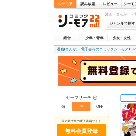
シーモア
読み放題
レビュー
シーモ
漫画（まんが）・
ジャンルで探す
総合
少年・青年
少女・女性
漫画(まんが)・電子書籍のコミックシーモアTOP
セーフサーチ
？
強
中
OFF
国内最大級の電子書籍サイト
無料会員登録