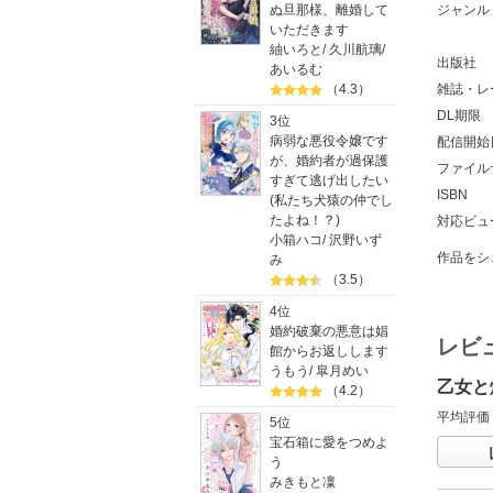
ジャンル
ぬ旦那様、離婚して
いただきます
紬いろと
/
久川航璃
/
出版社
あいるむ
雑誌・レ
（4.3）
DL期限
3位
病弱な悪役令嬢です
配信開始
が、婚約者が過保護
ファイル
すぎて逃げ出したい
ISBN
(私たち犬猿の仲でし
たよね！？)
対応ビュ
小箱ハコ
/
沢野いず
作品をシ
み
（3.5）
4位
婚約破棄の悪意は娼
レビ
館からお返しします
うもう
/
皐月めい
乙女と
（4.2）
平均評価
5位
宝石箱に愛をつめよ
う
みきもと凜