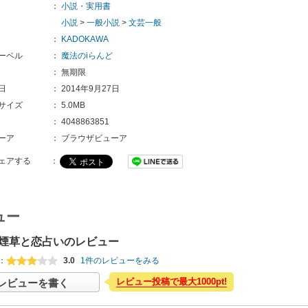
：
小説・実用書
小説
>
一般小説
>
文芸一般
：
KADOKAWA
ーベル
：
魔法のiらんど
：
無期限
日
：
2014年9月27日
サイズ
：
5.0MB
：
4048863851
ーア
：
ブラウザビューア
ェアする
：
ュー
煙草と恋占いのレビュー
：
3.0
1件のレビューをみる
レビュー投稿で最大1000pt!
レビューを書く