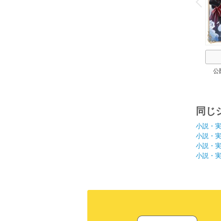
P
r
e
i
u
公
同じ
小説・
小説・
小説・
小説・