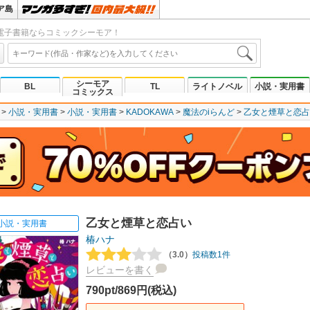
ア島
電子書籍ならコミックシーモア！
シーモア
BL
TL
ライトノベル
小説・実用書
コミックス
小説・実用書
小説・実用書
KADOKAWA
魔法のiらんど
乙女と煙草と恋占
乙女と煙草と恋占い
小説・実用書
椿ハナ
（3.0）
投稿数1件
レビューを書く
790pt/869円(税込)