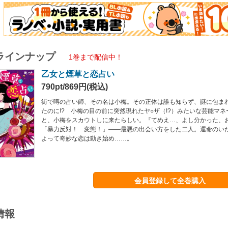
ラインナップ
1巻まで配信中！
乙女と煙草と恋占い
790pt/869円(税込)
街で噂の占い師、その名は小梅。その正体は誰も知らず、謎に包ま
たのに!? 小梅の目の前に突然現れたヤ○ザ（!?）みたいな芸能マ
と、小梅をスカウトしに来たらしい。『てめえ…、よし分かった、
「暴力反対！ 変態！」――最悪の出会い方をした二人。運命のい
よって奇妙な恋は動き始め……。
会員登録して全巻購入
情報