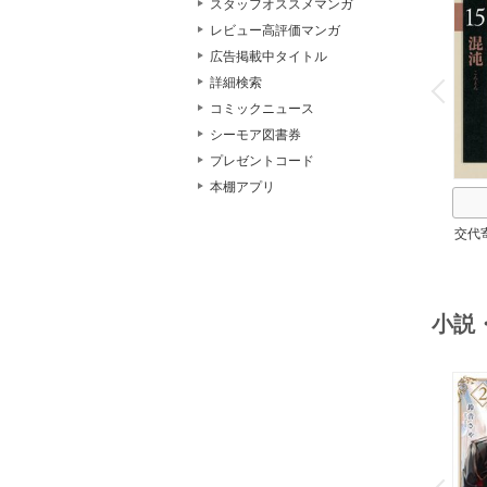
スタッフオススメマンガ
レビュー高評価マンガ
広告掲載中タイトル
o
v
詳細検索
P
r
e
i
u
コミックニュース
シーモア図書券
プレゼントコード
本棚アプリ
交代
小説
o
v