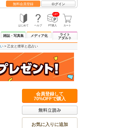
無料会員登録
ログイン
UP!
はじめて
ヘルプ
PT購入
カート
ライト
雑誌・写真集
メディア化
アダルト
い
乙女と煙草と恋占い
会員登録して
70%OFFで購入
お気に入りに追加