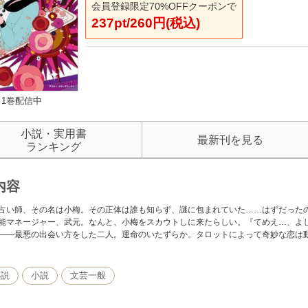
会員登録限定70%OFFクーポンで
237pt/260円(税込)
1巻配信中
小説・実用書
最新刊を見る
ランキング
内容
占い師、その名は小梅。その正体は誰も知らず、謎に包まれていた……はずだったのに
能マネージャー、武元。なんと、小梅をスカウトしに来たらしい。『てめえ…、
――最悪の出会い方をした二人。運命のいたずらか。タロットによって奇妙な恋は
小説
小説
文芸一般