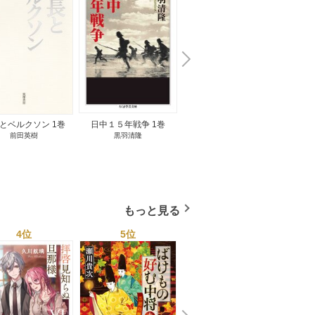
N
x
e
t
とベルクソン 1巻
日中１５年戦争 1巻
無料立読み
前田英樹
黒羽清隆
向島物語 1巻
便り屋
小杉健治
もっと見る
4位
5位
6位