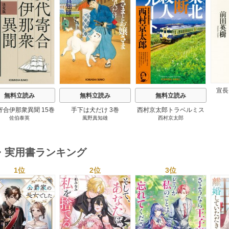
s
宣長
無料立読み
無料立読み
無料立読み
寄合伊那衆異聞 15巻
手下は犬だけ 3巻
西村京太郎トラベルミス
佐伯泰英
風野真知雄
西村京太郎
テリー・セレクション 2
巻
・実用書ランキング
1位
2位
3位
s