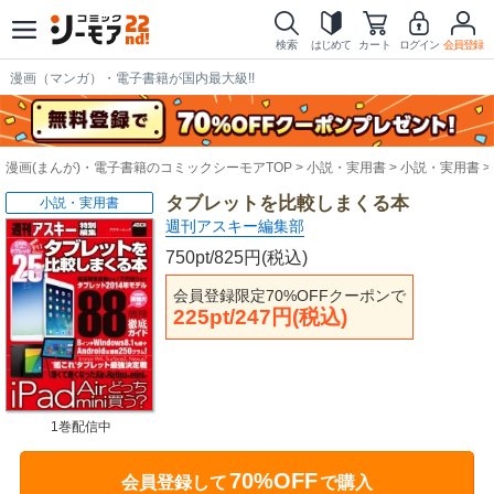
検索
はじめて
カート
ログイン
会員登録
漫画（マンガ）・電子書籍が国内最大級!!
漫画(まんが)・電子書籍のコミックシーモアTOP
小説・実用書
小説・実用書
タブレットを比較しまくる本
小説・実用書
週刊アスキー編集部
750pt/825円(税込)
会員登録限定70%OFFクーポンで
225pt/247円(税込)
1巻配信中
70%OFF
会員登録して
で購入