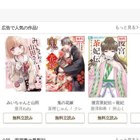
もっと見る
広告で人気の作品!
無料
無料
みいちゃんと山田
鬼の花嫁
後宮茶妃伝～寵妃
亜月ねね
富樫じゅん
/
クレ
唐澤和希
/
井山く
さん
は愛より茶が欲し
ハ
らげ
い～
無料立読み
無料立読み
無料立読み
もっと見る