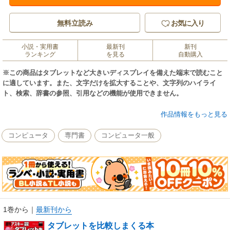
無料立読み
お気に入り
小説・実用書
最新刊
新刊
ランキング
を見る
自動購入
※この商品はタブレットなど大きいディスプレイを備えた端末で読むこと
に適しています。また、文字だけを拡大することや、文字列のハイライ
ト、検索、辞書の参照、引用などの機能が使用できません。
iPadで何を買うかを多角的に考察した『新型iPad完全解説』をはじめ、
作品情報をもっと見る
続々新機種登場で盛り上がるWindows8タブレットのなかで「艦隊これくし
ょん」に最適なものは何かなど、利用シーンを細かに徹底検証。3万円以下
コンピュータ
専門書
コンピュータ一般
のタブレットで満足度が高い機種も編集部が徹底レビュー。現行88機種に
も及ぶスペック比較も含め、Android、iOS、Windows8機の違いはどこにあ
るかまで最新のタブレット事情がまるわかりの一冊です。
1巻から
｜
最新刊から
タブレットを比較しまくる本