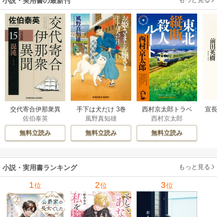
小説・実用書の最新刊
交代寄合伊那衆異
手下は犬だけ 3巻
西村京太郎トラベ
宣長
佐伯泰英
風野真知雄
西村京太郎
聞 15巻
ルミステリー・セ
レクション 2巻
無料立読み
無料立読み
無料立読み
もっと見る
小説・実用書ランキング
1
2
3
位
位
位