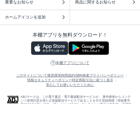
重要なお知らせ
商品に関するお知らせ
ホームアイコンを追加
本棚アプリを無料ダウンロード！
本棚アプリについて
このサイトについて
推奨環境
利用規約
ISBN検索
プライバシーポリシー
情報セキュリティーポリシー
特定商取引法に基づく表示
安心してお使いいただくために
ABJマークは、この電子書店・電子書籍配信サービスが、 著作権者からコンテ
ンツ使用許諾を得た正規版配信サービスであることを示す登録商標（登録番号
第6091713号）です。 詳しくは［ABJマーク］または［電子出版制作・流通協
議会］で検索してください。
(C)NTTソルマーレ