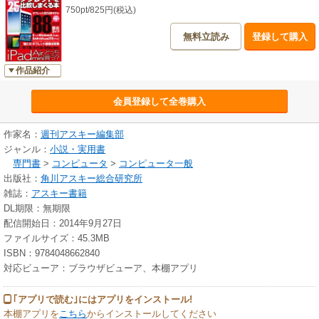
750pt/825円(税込)
無料立読み
登録して購入
作品紹介
会員登録して全巻購入
作家名：
週刊アスキー編集部
ジャンル：
小説・実用書
専門書
>
コンピュータ
>
コンピュータ一般
出版社：
角川アスキー総合研究所
雑誌：
アスキー書籍
DL期限：無期限
配信開始日：2014年9月27日
ファイルサイズ：45.3MB
ISBN：9784048662840
対応ビューア：ブラウザビューア、本棚アプリ
｢アプリで読む｣にはアプリをインストール!
本棚アプリを
こちら
からインストールしてください