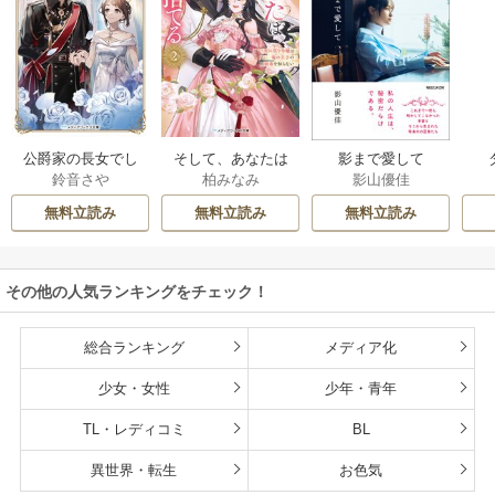
公爵家の長女でし
そして、あなたは
影まで愛して
鈴音さや
柏みなみ
影山優佳
た
私を捨てる
無料立読み
無料立読み
無料立読み
その他の人気ランキングをチェック！
総合ランキング
メディア化
少女・女性
少年・青年
TL・レディコミ
BL
異世界・転生
お色気