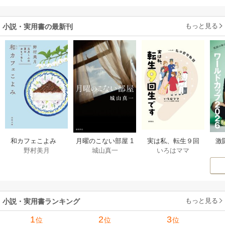
す！～
もっと見る
小説・実用書の最新刊
激
和カフェこよみ
月曜のこない部屋 1
実は私、転生９回
野村美月
城山真一
いろはママ
前
五月くんの夏のお
巻
生です マンガ
ー
もてなし 1巻
私の前世物語 1巻
もっと見る
小説・実用書ランキング
1
2
3
位
位
位