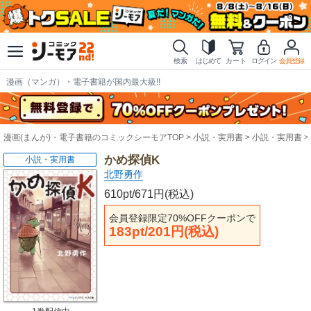
検索
はじめて
カート
ログイン
会員登録
漫画（マンガ）・電子書籍が国内最大級!!
漫画(まんが)・電子書籍のコミックシーモアTOP
小説・実用書
小説・実用書
かめ探偵K
小説・実用書
北野勇作
610pt/671円(税込)
会員登録限定70%OFFクーポンで
183pt/201円(税込)