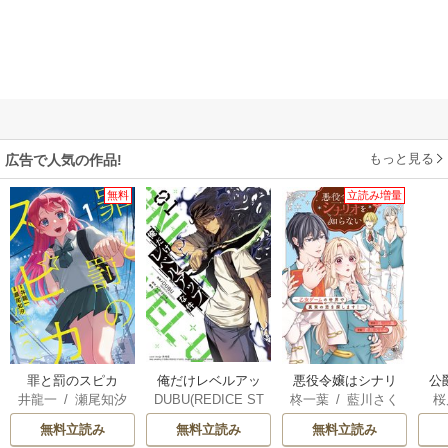
もっと見る
広告で人気の作品!
無料
立読み増量
俺だけレベルアッ
罪と罰のスピカ
悪役令嬢はシナリ
公
DUBU(REDICE ST
井龍一
/
瀬尾知汐
柊一葉
/
藍川さく
桜
プな件
オを知らない ～乙
は
UDIO)
/
Chugong
/
ら
女ゲームの世界で
無料立読み
無料立読み
無料立読み
h-goon
真実の恋を探しま