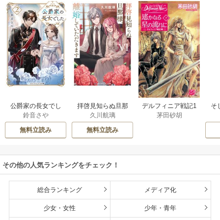
公爵家の長女でし
拝啓見知らぬ旦那
そ
デルフィニア戦記1
鈴音さや
久川航璃
茅田砂胡
た
様、離婚していた
だきます
無料立読み
無料立読み
その他の人気ランキングをチェック！
総合ランキング
メディア化
少女・女性
少年・青年