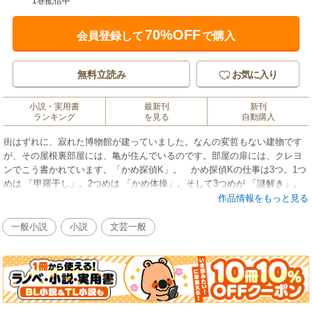
1巻配信中
70%OFF
会員登録して
で購入
無料立読み
お気に入り
小説・実用書
最新刊
新刊
ランキング
を見る
自動購入
街はずれに、寂れた博物館が建っていました。なんの変哲もない建物です
が、その屋根裏部屋には、亀が住んでいるのです。部屋の扉には、クレヨ
ンでこう書かれています。「かめ探偵K」。 かめ探偵Kの仕事は3つ。1つ
めは 「甲羅干し」。2つめは 「かめ体操」。そして3つめが 「謎解き」。
依頼人が持ち込んでくる奇想天外な謎を、かめ探偵Kは甲羅の中で推理して
作品情報をもっと見る
いきます。はてさて、どうなることやら……。 SF作家・北野勇作が紡
ぐ、どこか懐かしい、でも近未来の小さな小さなおはなし。
一般小説
小説
文芸一般