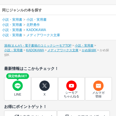
同じジャンルの本を探す
小説・実用書
>
小説・実用書
小説・実用書
>
北野勇作
小説・実用書
>
KADOKAWA
小説・実用書
>
メディアワークス文庫
漫画(まんが)・電子書籍のコミックシーモアTOP
小説・実用書
小説・実用書
KADOKAWA
メディアワークス文庫
かめ探偵K
かめ探
偵K
最新情報はここからチェック！
限定特典GET
シーモア
メルマガ
LINE
X
ちゃんねる
登録
お得にポイントゲット！