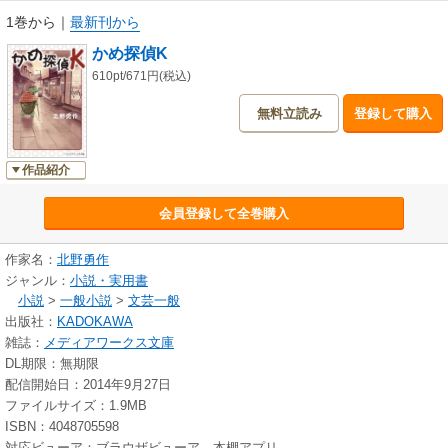
1巻から
｜
最新刊から
かめ探偵K
610pt/671円(税込)
無料立読み
登録して購入
作品紹介
会員登録して全巻購入
作家名：
北野勇作
ジャンル：
小説・実用書
小説
>
一般小説
>
文芸一般
出版社：
KADOKAWA
雑誌：
メディアワークス文庫
DL期限：無期限
配信開始日：2014年9月27日
ファイルサイズ：1.9MB
ISBN：4048705598
対応ビューア：ブラウザビューア、本棚アプリ