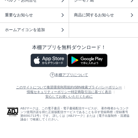
ヘルプ・お問合せ
シーモア島
重要なお知らせ
商品に関するお知らせ
ホームアイコンを追加
本棚アプリを無料ダウンロード！
本棚アプリについて
このサイトについて
推奨環境
利用規約
ISBN検索
プライバシーポリシー
情報セキュリティーポリシー
特定商取引法に基づく表示
安心してお使いいただくために
ABJマークは、この電子書店・電子書籍配信サービスが、 著作権者からコンテ
ンツ使用許諾を得た正規版配信サービスであることを示す登録商標（登録番号
第6091713号）です。 詳しくは［ABJマーク］または［電子出版制作・流通協
議会］で検索してください。
(C)NTTソルマーレ