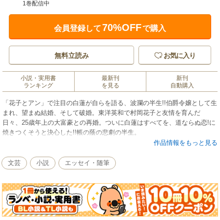
1巻配信中
70%OFF
会員登録して
で購入
無料立読み
お気に入り
小説・実用書
最新刊
新刊
ランキング
を見る
自動購入
「花子とアン」で注目の白蓮が自らを語る、波瀾の半生!!伯爵令嬢として生
まれ、望まぬ結婚、そして破婚。東洋英和で村岡花子と友情を育んだ
日々、25歳年上の大富豪との再婚。ついに白蓮はすべてを、道ならぬ恋!に
焼きつくそうと決心した!!帳の蔭の悲劇の半生。
作品情報をもっと見る
文芸
小説
エッセイ・随筆