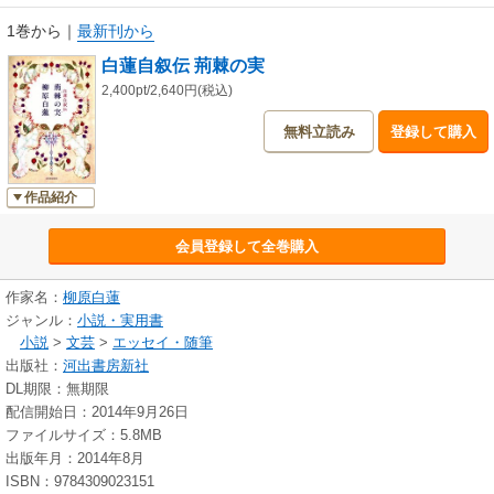
1巻から
｜
最新刊から
白蓮自叙伝 荊棘の実
2,400pt/2,640円(税込)
無料立読み
登録して購入
作品紹介
会員登録して全巻購入
作家名：
柳原白蓮
ジャンル：
小説・実用書
小説
>
文芸
>
エッセイ・随筆
出版社：
河出書房新社
DL期限：無期限
配信開始日：2014年9月26日
ファイルサイズ：5.8MB
出版年月：2014年8月
ISBN：9784309023151