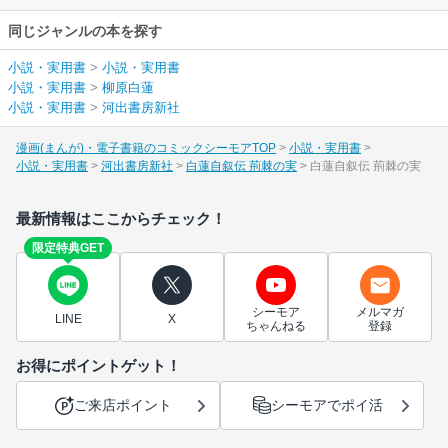
同じジャンルの本を探す
小説・実用書
>
小説・実用書
小説・実用書
>
柳原白蓮
小説・実用書
>
河出書房新社
漫画(まんが)・電子書籍のコミックシーモアTOP
小説・実用書
小説・実用書
河出書房新社
白蓮自叙伝 荊棘の実
白蓮自叙伝 荊棘の実
最新情報はここからチェック！
限定特典GET
シーモア
メルマガ
LINE
X
ちゃんねる
登録
お得にポイントゲット！
ご来店ポイント
シーモアでポイ活