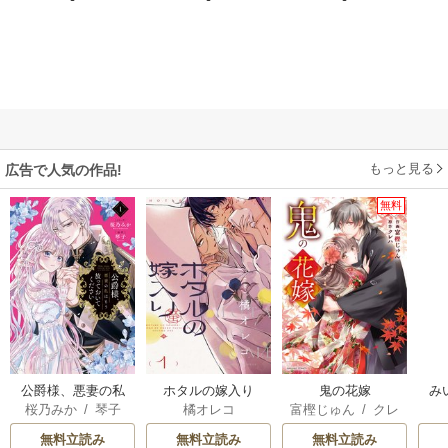
もっと見る
広告で人気の作品!
無料
公爵様、悪妻の私
ホタルの嫁入り
鬼の花嫁
み
桜乃みか
/
琴子
橘オレコ
富樫じゅん
/
クレ
はもう放っておい
ハ
てください
無料立読み
無料立読み
無料立読み