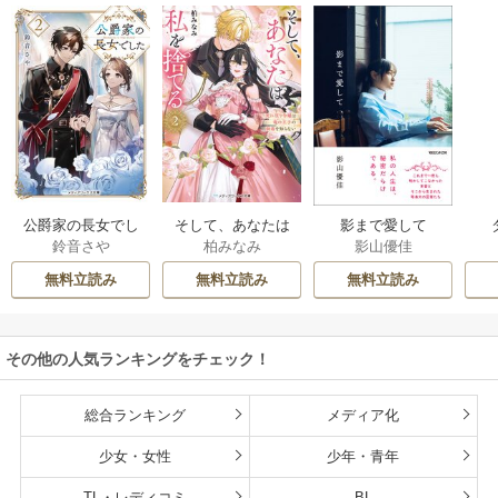
公爵家の長女でし
そして、あなたは
影まで愛して
鈴音さや
柏みなみ
影山優佳
た
私を捨てる
無料立読み
無料立読み
無料立読み
その他の人気ランキングをチェック！
総合ランキング
メディア化
少女・女性
少年・青年
TL・レディコミ
BL