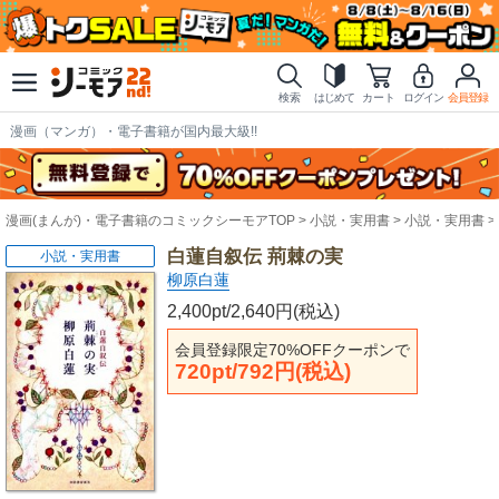
検索
はじめて
カート
ログイン
会員登録
漫画（マンガ）・電子書籍が国内最大級!!
漫画(まんが)・電子書籍のコミックシーモアTOP
小説・実用書
小説・実用書
白蓮自叙伝 荊棘の実
小説・実用書
柳原白蓮
2,400pt/2,640円(税込)
会員登録限定70%OFFクーポンで
720pt/792円(税込)