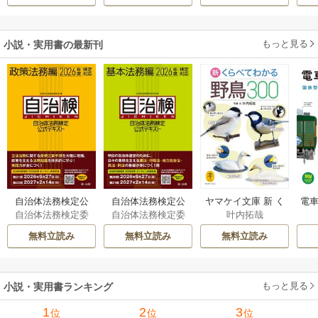
もっと見る
小説・実用書の最新刊
自治体法務検定公
自治体法務検定公
ヤマケイ文庫 新 く
電車
自治体法務検定委
自治体法務検定委
叶内拓哉
式テキスト 政策
式テキスト 基本
らべてわかる野鳥3
型
員会
員会
法務編 ２０２６
法務編 ２０２６
00 1巻
無料立読み
無料立読み
無料立読み
年度検定対応 1巻
年度検定対応 1巻
もっと見る
小説・実用書ランキング
1
2
3
位
位
位