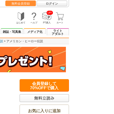
無料会員登録
ログイン
UP!
はじめて
ヘルプ
PT購入
カート
ライト
雑誌・写真集
メディア化
アダルト
説
アメリカン・ヒーロー伝説
会員登録して
70%OFFで購入
お気に入りに追加