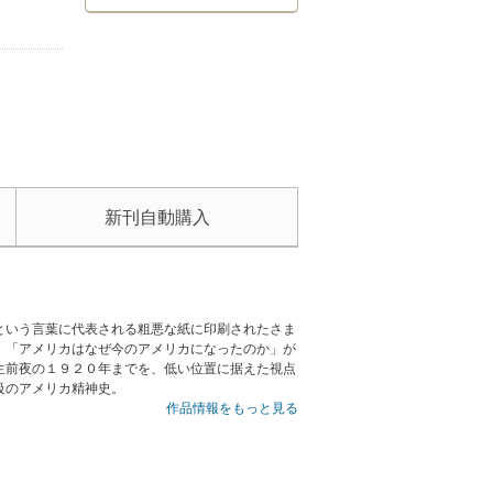
新刊自動購入
という言葉に代表される粗悪な紙に印刷されたさま
、「アメリカはなぜ今のアメリカになったのか」が
生前夜の１９２０年までを、低い位置に据えた視点
級のアメリカ精神史。
作品情報をもっと見る