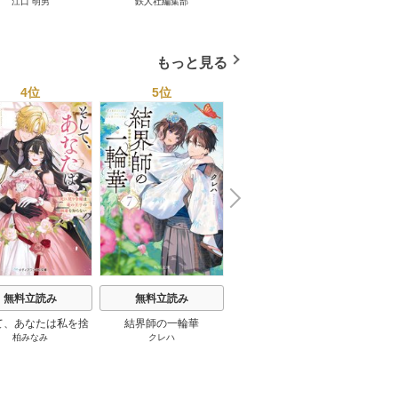
江口 明男
鉄人社編集部
上阪徹
鉄道車両 1巻
集】★超ボリューム版６
大企業をいかに変えるか
20
４０ページ★１２冊★全
1巻
国４７都道府県を代表す
る最高のフーゾク★エロ
もっと見る
トレンド年間ベスト★お
っさん５０人の体験から
4位
5位
6位
学ぶ★夢のようなエロい
楽園３０ 1巻
N
x
e
t
無料立読み
無料立読み
無料立読み
て、あなたは私を捨
結界師の一輪華
わたしの幸せな結婚
恋とは
柏みなみ
クレハ
顎木あくみ
/
月岡月穂
てる