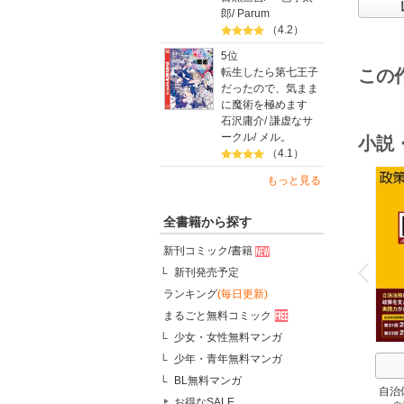
郎
/
Parum
（4.2）
5位
この
転生したら第七王子
だったので、気まま
に魔術を極めます
石沢庸介
/
謙虚なサ
ークル
/
メル。
小説
（4.1）
もっと見る
全書籍から探す
o
新刊コミック/書籍
v
P
r
e
i
u
新刊発売予定
ランキング
(毎日更新)
まるごと無料コミック
少女・女性無料マンガ
少年・青年無料マンガ
BL無料マンガ
自治
お得なSALE