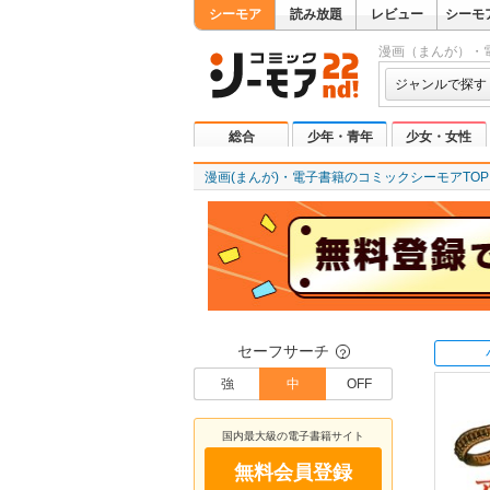
シーモア
読み放題
レビュー
シーモ
漫画（まんが）・
ジャンルで探す
総合
少年・青年
少女・女性
漫画(まんが)・電子書籍のコミックシーモアTOP
セーフサーチ
？
強
中
OFF
国内最大級の電子書籍サイト
無料会員登録