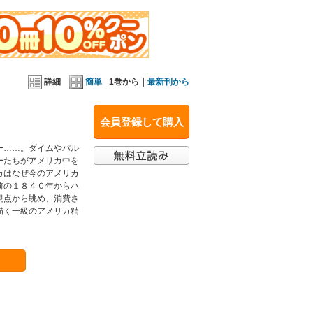
詳細
簡単
1巻から｜
最新刊から
会員登録して購入
ー……。ダイムやパル
ーたちがアメリカ中を
カはなぜ今のアメリカ
前の１８４０年からハ
視点から眺め、消費さ
描く一級のアメリカ精