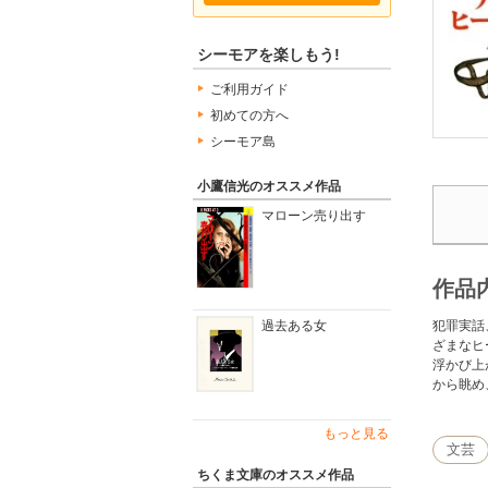
シーモアを楽しもう!
ご利用ガイド
初めての方へ
シーモア島
小鷹信光のオススメ作品
マローン売り出す
作品
犯罪実話
過去ある女
ざまなヒ
浮かび上
から眺め
もっと見る
文芸
ちくま文庫のオススメ作品