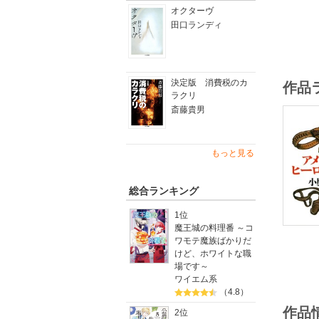
オクターヴ
田口ランディ
決定版 消費税のカ
作品
ラクリ
斎藤貴男
もっと見る
総合ランキング
1位
魔王城の料理番 ～コ
ワモテ魔族ばかりだ
けど、ホワイトな職
場です～
ワイエム系
（4.8）
作品
2位