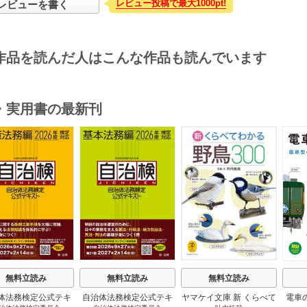
レビュー投稿で最大1000pt!
レビューを書く
作品を読んだ人はこんな作品も読んでいます
・実用書の最新刊
s
無料立読み
無料立読み
無料立読み
体法務検定公式テキ
自治体法務検定公式テキ
ヤマケイ文庫 新 くらべて
電車