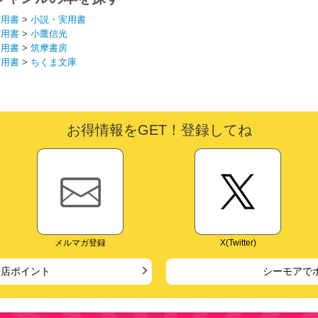
実用書
>
小説・実用書
実用書
>
小鷹信光
実用書
>
筑摩書房
実用書
>
ちくま文庫
お得情報をGET！登録してね
メルマガ登録
X(Twitter)
来店ポイント
シーモアで