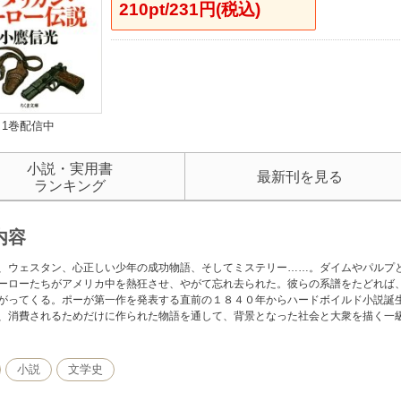
210pt/231円(税込)
1巻配信中
小説・実用書
最新刊を見る
ランキング
内容
、ウェスタン、心正しい少年の成功物語、そしてミステリー……。ダイムやパルプ
ーローたちがアメリカ中を熱狂させ、やがて忘れ去られた。彼らの系譜をたどれば
がってくる。ポーが第一作を発表する直前の１８４０年からハードボイルド小説誕
、消費されるためだけに作られた物語を通して、背景となった社会と大衆を描く一
小説
文学史