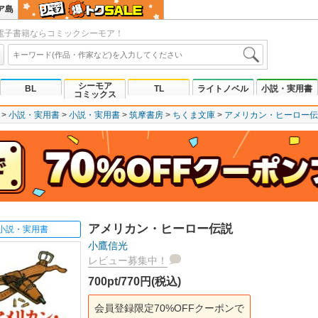
ア島
電子書籍ならコミックシーモア！
シーモア
BL
TL
ライトノベル
小説・実用書
コミックス
小説・実用書
小説・実用書
筑摩書房
ちくま文庫
アメリカン・ヒーロー伝
アメリカン・ヒーロー伝説
小説・実用書
小鷹信光
レビュー募集中！
700pt/770円(税込)
会員登録限定70%OFFクーポンで