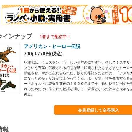
ラインナップ
1巻まで配信中！
アメリカン・ヒーロー伝説
700pt/770円(税込)
犯罪実話、ウェスタン、心正しい少年の成功物語、そしてミステリ
プという言葉に代表される粗悪な紙に印刷されたさまざまなヒーロ
熱狂させ、やがて忘れ去られた。彼らの系譜をたどれば、「アメリ
になったのか」が浮かび上がってくる。ポーが第一作を発表する直
ードボイルド小説誕生前夜の１９２０年までを、低い位置に据えた
れるためだけに作られた物語を通して、背景となった社会と大衆を
神史。
会員登録して全巻購入
情報