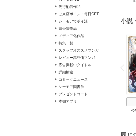
自
スト
２
先行配信作品
ご来店ポイント毎日GET
小説
シーモアでポイ活
賞受賞作品
メディア化作品
特集一覧
スタッフオススメマンガ
レビュー高評価マンガ
o
v
広告掲載中タイトル
P
r
e
i
u
詳細検索
コミックニュース
シーモア図書券
プレゼントコード
本棚アプリ
公
同じ