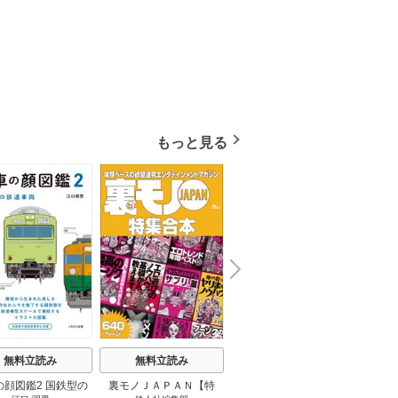
もっと見る
N
x
e
t
無料立読み
無料立読み
無料立読み
の顔図鑑2 国鉄型の
裏モノＪＡＰＡＮ【特
パナソニック コネクト
日本の