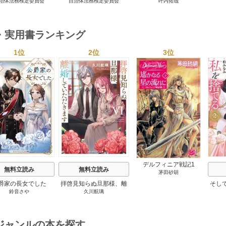
治体法務検定委員会
自治体法務検定委員会
叶内拓哉
 政策法務編 ２０
スト 基本法務編 ２０
わかる野鳥300 1巻
６年度検定対応 1巻
２６年度検定対応 1巻
・実用書ランキング
1位
2位
3位
s
デルフィニア戦記1
無料立読み
無料立読み
茅田砂胡
爵家の長女でした
拝啓見知らぬ旦那様、離
そし
鈴音さや
久川航璃
婚していただきます
ジャンルの本を探す