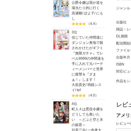
公爵令嬢は我が道を
場当たり的に行く
ジャンル
高瀬雛
/
ぽよ子
/
にも
し
出版社
（4.4）
雑誌・レ
3位
DL期限
信じていた仲間達に
ダンジョン奥地で殺
配信開始
されかけたがギフト
ファイル
『無限ガチャ』でレ
出版年月
ベル9999の仲間達を
手に入れて元パーテ
ISBN
ィーメンバーと世界
対応ビュ
に復讐＆『ざま
ぁ！』します！
作品をシ
大前貴史
/
明鏡シス
イ
/
tef
（4.0）
レビ
4位
町人Ａは悪役令嬢を
どうしても救いた
アメリ
い ～どぶと空と氷
レビュー
の姫君～
目黒三吉
/
一色孝太