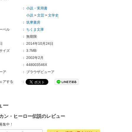
：
小説・実用書
小説
>
文芸
>
文学史
：
筑摩書房
ーベル
：
ちくま文庫
：
無期限
日
：
2014年10月24日
サイズ
：
3.7MB
：
2002年2月
：
448003546X
ーア
：
ブラウザビューア
ェアする
：
ュー
カン・ヒーロー伝説のレビュー
募集中！