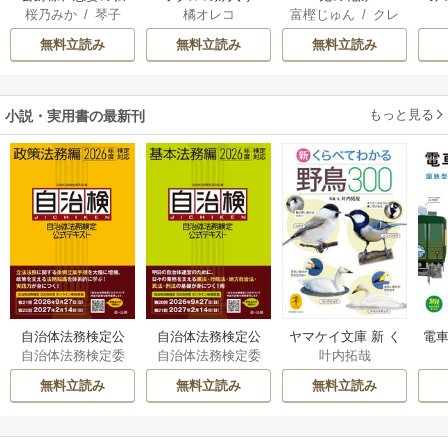
桜乃みか
/
琴子
橘オレコ
富樫じゅん
/
クレ
はもう放っておい
ハ
てください
無料立読み
無料立読み
無料立読み
もっと見る
小説・実用書の最新刊
自治体法務検定公
自治体法務検定公
ヤマケイ文庫 新 く
電車
自治体法務検定委
自治体法務検定委
叶内拓哉
式テキスト 政策
式テキスト 基本
らべてわかる野鳥3
型
員会
員会
法務編 ２０２６
法務編 ２０２６
00 1巻
無料立読み
無料立読み
無料立読み
年度検定対応 1巻
年度検定対応 1巻