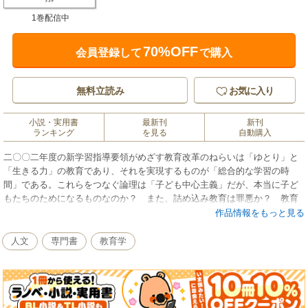
1巻配信中
70%OFF
会員登録して
で購入
無料立読み
お気に入り
小説・実用書
最新刊
新刊
ランキング
を見る
自動購入
二〇〇二年度の新学習指導要領がめざす教育改革のねらいは「ゆとり」と
「生きる力」の教育であり、それを実現するものが「総合的な学習の時
間」である。これらをつなぐ論理は「子ども中心主義」だが、本当に子ど
もたちのためになるものなのか？ また、詰め込み教育は罪悪か？ 教育
と日本社会のゆくえを見据えて提言する。
作品情報をもっと見る
人文
専門書
教育学