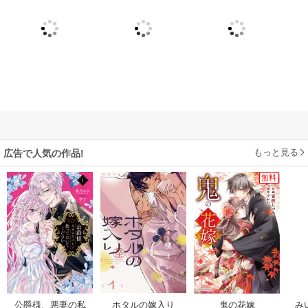
もっと見る
広告で人気の作品!
無料
公爵様、悪妻の私
ホタルの嫁入り
鬼の花嫁
み