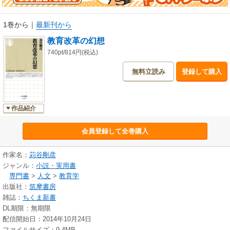
1巻から
｜
最新刊から
教育改革の幻想
740pt/814円(税込)
無料立読み
登録して購入
作品紹介
会員登録して全巻購入
作家名：
苅谷剛彦
ジャンル：
小説・実用書
専門書
>
人文
>
教育学
出版社：
筑摩書房
雑誌：
ちくま新書
DL期限：無期限
配信開始日：2014年10月24日
ファイルサイズ：9.4MB