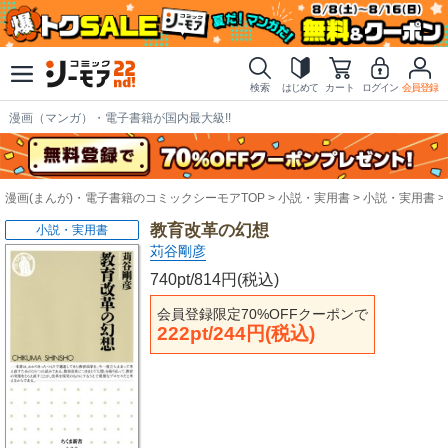
検索
はじめて
カート
ログイン
会員登録
漫画（マンガ）・電子書籍が国内最大級!!
漫画(まんが)・電子書籍のコミックシーモアTOP
小説・実用書
小説・実用書
教育改革の幻想
小説・実用書
苅谷剛彦
740pt/814円(税込)
会員登録限定70%OFFクーポンで
222pt/244円(税込)