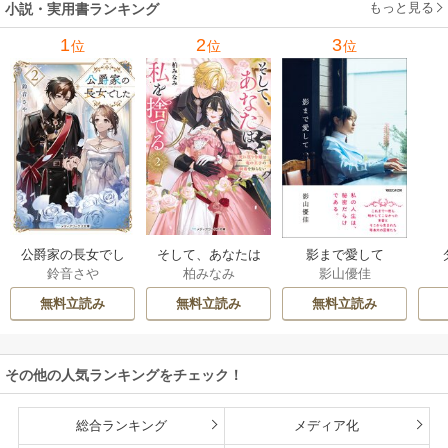
もっと見る
小説・実用書ランキング
1
2
3
位
位
位
公爵家の長女でし
そして、あなたは
影まで愛して
鈴音さや
柏みなみ
影山優佳
た
私を捨てる
無料立読み
無料立読み
無料立読み
その他の人気ランキングをチェック！
総合ランキング
メディア化