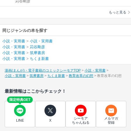
苅谷剛彦
もっと見る
同じジャンルの本を探す
小説・実用書
>
小説・実用書
小説・実用書
>
苅谷剛彦
小説・実用書
>
筑摩書房
小説・実用書
>
ちくま新書
漫画(まんが)・電子書籍のコミックシーモアTOP
小説・実用書
小説・実用書
筑摩書房
ちくま新書
教育改革の幻想
教育改革の幻想
最新情報はここからチェック！
限定特典GET
シーモア
メルマガ
LINE
X
ちゃんねる
登録