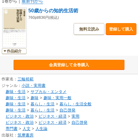
1巻から
｜
最新刊から
50歳からの知的生活術
760pt/836円(税込)
無料立読み
登録して購入
作品紹介
会員登録して全巻購入
作家名：
三輪裕範
ジャンル：
小説・実用書
趣味・生活
>
サブカル・エンタメ
趣味・生活
>
趣味
>
趣味・実用一般
趣味・生活
>
暮らし・生活
>
暮らし・生活全般
趣味・生活
>
暮らし・生活
>
自己啓発
ビジネス・政治
>
ビジネス・経済
>
実用
ビジネス・政治
>
ビジネス・経済
>
自己啓発
専門書
>
人文
>
人生論
出版社：
筑摩書房