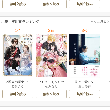
レクション 2巻
無料立読み
無料立読み
無料立読み
もっと見る
小説・実用書ランキング
1
2
3
位
位
位
公爵家の長女でし
そして、あなたは
影まで愛して
鈴音さや
柏みなみ
影山優佳
た
私を捨てる
無料立読み
無料立読み
無料立読み