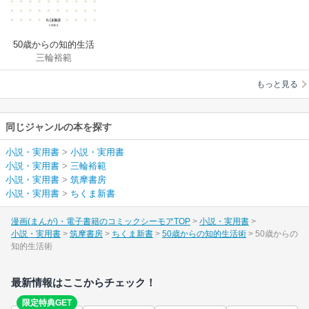
50歳からの知的生活
三輪裕範
術
もっと見る
同じジャンルの本を探す
小説・実用書
>
小説・実用書
小説・実用書
>
三輪裕範
小説・実用書
>
筑摩書房
小説・実用書
>
ちくま新書
漫画(まんが)・電子書籍のコミックシーモアTOP
小説・実用書
小説・実用書
筑摩書房
ちくま新書
50歳からの知的生活術
50歳からの
知的生活術
最新情報はここからチェック！
限定特典GET