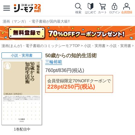
検索
はじめて
カート
ログイン
会員登録
漫画（マンガ）・電子書籍が国内最大級!!
漫画(まんが)・電子書籍のコミックシーモアTOP
小説・実用書
小説・実用書
50歳からの知的生活術
小説・実用書
三輪裕範
760pt/836円(税込)
会員登録限定70%OFFクーポンで
228pt/250円(税込)
1巻配信中