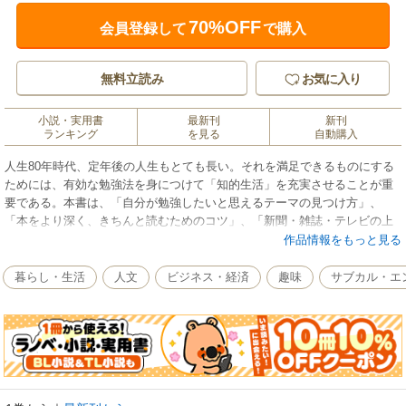
70%OFF
会員登録して
で購入
無料立読み
お気に入り
小説・実用書
最新刊
新刊
ランキング
を見る
自動購入
人生80年時代、定年後の人生もとても長い。それを満足できるものにする
ためには、有効な勉強法を身につけて「知的生活」を充実させることが重
要である。本書は、「自分が勉強したいと思えるテーマの見つけ方」、
「本をより深く、きちんと読むためのコツ」、「新聞・雑誌・テレビの上
手な活用法」など、実際に使える、一生ものの勉強法を多数紹介。さらに
作品情報をもっと見る
最終章では、勉強した成果を本にし、出版するための方法を伝授する。
暮らし・生活
人文
ビジネス・経済
趣味
サブカル・エ