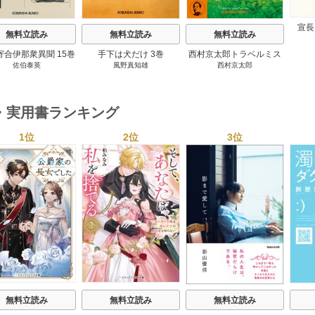
宣長
無料立読み
無料立読み
無料立読み
寄合伊那衆異聞 15巻
手下は犬だけ 3巻
西村京太郎トラベルミス
佐伯泰英
風野真知雄
西村京太郎
テリー・セレクション 2
巻
・実用書ランキング
1位
2位
3位
s
無料立読み
無料立読み
無料立読み