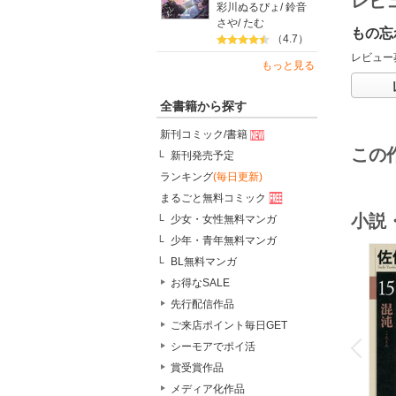
レビ
彩川ぬるぴょ
/
鈴音
さや
/
たむ
もの忘
（4.7）
レビュー
もっと見る
全書籍から探す
新刊コミック/書籍
この
新刊発売予定
ランキング
(毎日更新)
まるごと無料コミック
小説
少女・女性無料マンガ
少年・青年無料マンガ
BL無料マンガ
お得なSALE
先行配信作品
o
ご来店ポイント毎日GET
v
P
r
e
i
u
シーモアでポイ活
賞受賞作品
メディア化作品