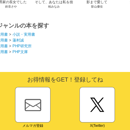
爵家の長女でした
そして、あなたは私を捨
影まで愛して
鈴音さや
柏みなみ
影山優佳
てる
ジャンルの本を探す
実用書
>
小説・実用書
実用書
>
蓮村誠
実用書
>
PHP研究所
実用書
>
PHP文庫
お得情報をGET！登録してね
メルマガ登録
X(Twitter)