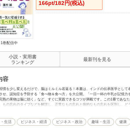
166pt/182円(税込)
1巻配信中
小説・実用書
最新刊を見る
ランキング
内容
習慣を少し変えるだけで、脳はミルミル若返る！本書は、インドの伝承医学として
させ、認知症を予防する「食べ物＆食べ方」を大公開。「一日一杯の牛乳が記憶力
完熟の果物は脳に効く」など、すぐに実践できるコツが満載です。この1冊であな
、もの忘れのタイプなどを解説し、正常なもの忘れと病的なもの忘れを区別し、ど
ていきます。もの忘れは誰もがするものですが、実は加齢によってそれが進むわけ
れは治せるでしょう。つまり、認知症は予防することができるということです」
し・生活
ビジネス・経済
ビジネス・政治
趣味・生活
健康