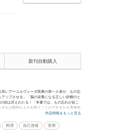
新刊自動購入
名高いアーユルヴェーダ医療の第一人者が、もの忘
をアップさせる」「脳の栄養になる正しい砂糖のと
たの頭は冴えわたる！「本書では、もの忘れが起こ
うすれば病的なものを防ぐことができるかを具体的
ではありません。食事を整えることで、9割の病的
作品情報をもっと見る
料理
自己啓発
実用