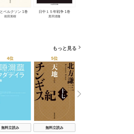
とベルクソン 1巻
日中１５年戦争 1巻
無料立読み
前田英樹
黒羽清隆
向島物語 1巻
便り屋
小杉健治
もっと見る
4位
5位
6位
N
x
e
t
無料立読み
無料立読み
無料立読み