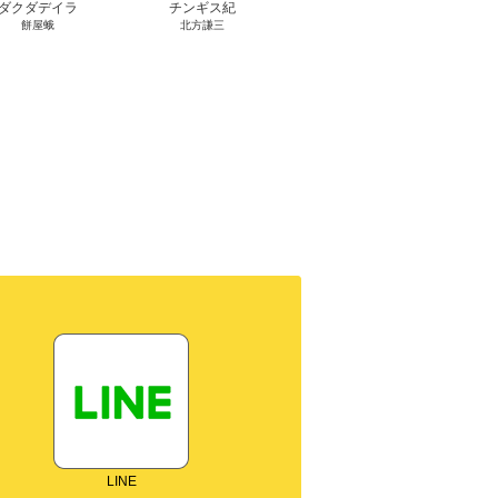
ダクダデイラ
チンギス紀
東京バンドワゴン
B-PR
餅屋蛾
北方謙三
小路幸也
Ｂ
ジャラ
ディ 
ブック
LINE