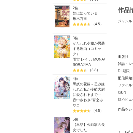
2位
作品
妹は知っている
雁木万里
ジャンル
（4.5）
3位
かたわれ令嬢が男装
する理由（コミッ
ク）
出版社
雨宮 レイ．
/
MONA
/
雑誌・レ
SORAJIMA
（3.8）
DL期限
配信開始
4位
黒妖の花嫁～忌み嫌
ファイル
われた私が冷酷大尉
ISBN
に愛されるまで～
対応ビュ
音中さわき
/
宮之み
やこ
作品をシ
（4.5）
5位
【単話】公爵家の長
女でした