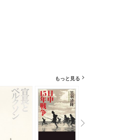
もっと見る
N
x
e
t