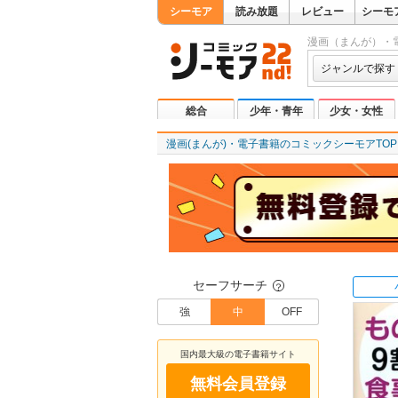
シーモア
読み放題
レビュー
シーモ
漫画（まんが）・
ジャンルで探す
総合
少年・青年
少女・女性
漫画(まんが)・電子書籍のコミックシーモアTOP
セーフサーチ
？
強
中
OFF
国内最大級の電子書籍サイト
無料会員登録