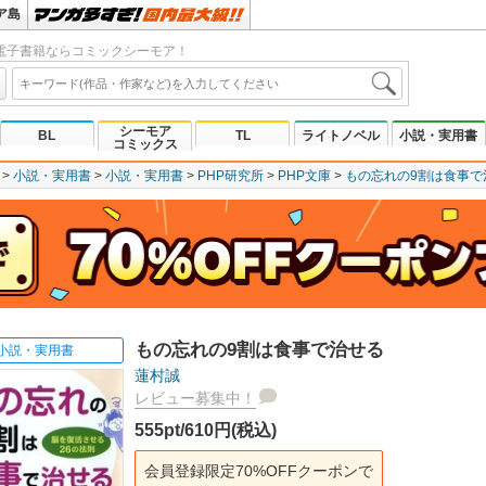
ア島
電子書籍ならコミックシーモア！
シーモア
BL
TL
ライトノベル
小説・実用書
コミックス
小説・実用書
小説・実用書
PHP研究所
PHP文庫
もの忘れの9割は食事で
もの忘れの9割は食事で治せる
小説・実用書
蓮村誠
レビュー募集中！
555pt/610円(税込)
会員登録限定70%OFFクーポンで