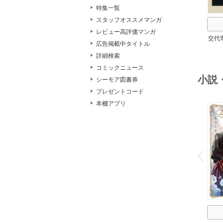
特集一覧
スタッフオススメマンガ
レビュー高評価マンガ
交代
広告掲載中タイトル
詳細検索
コミックニュース
小説
シーモア図書券
プレゼントコード
本棚アプリ
o
v
P
r
e
i
u