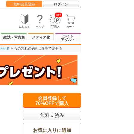
無料会員登録
ログイン
UP!
はじめて
ヘルプ
PT購入
カート
ライト
雑誌・写真集
メディア化
アダルト
治せる
もの忘れの9割は食事で治せる
会員登録して
70%OFFで購入
お気に入りに追加