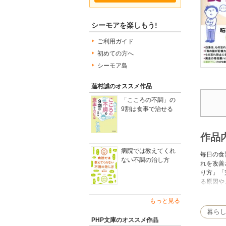
シーモアを楽しもう!
ご利用ガイド
初めての方へ
シーモア島
蓮村誠のオススメ作品
「こころの不調」の
9割は食事で治せる
作品
病院では教えてくれ
毎日の食
ない不調の治し方
れを改善
り方」「
る原因や
に解説し
なもの忘
もっと見る
暮ら
PHP文庫のオススメ作品