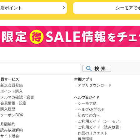
来店ポイント
シーモアで
会員サービス
本棚アプリ
新規会員登録
アプリダウンロード
ポイント購入
メルマガ確認・変更
ヘルプ&ガイド
会員情報・設定
シーモア島
購入履歴
ヘルプ/お問合せ
クーポンBOX
初めての方へ
ご利用ガイド（シーモア）
月額解約
ご利用ガイド（読み放題）
読み放題解約
作品のリクエスト
サイト退会
推奨環境