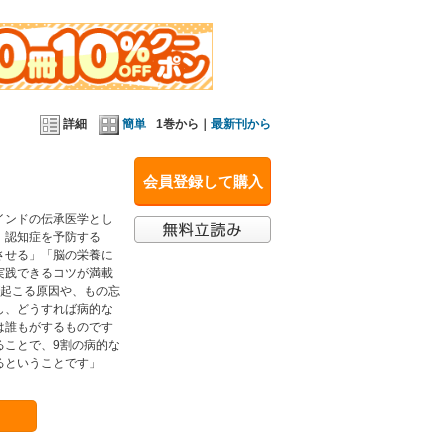
詳細
簡単
1巻から｜
最新刊から
会員登録して購入
インドの伝承医学とし
、認知症を予防する
させる」「脳の栄養に
実践できるコツが満載
が起こる原因や、もの忘
し、どうすれば病的な
は誰もがするものです
ることで、9割の病的な
るということです」