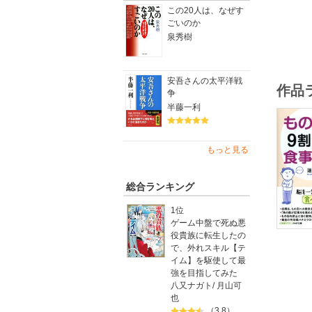
この20人は、なぜす
ごいのか
泉秀樹
安吾さんの太平洋戦
作品
争
半藤一利
もっと見る
総合ランキング
1位
ゲーム中盤で死ぬ悪
役貴族に転生したの
で、外れスキル【テ
イム】を駆使して最
強を目指してみた
八又ナガト
/
月山可
也
（3.8）