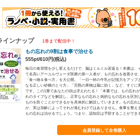
ラインナップ
1巻まで配信中！
もの忘れの9割は食事で治せる
555pt/610円(税込)
毎日の食習慣を少し変えるだけで、脳はミルミル若返る！本書は、
て名高いアーユルヴェーダ医療の第一人者が、もの忘れを改善させ
「食べ物＆食べ方」を大公開。「一日一杯の牛乳が記憶力をアップ
なる正しい砂糖のとり方」「完熟の果物は脳に効く」など、すぐに
です。この1冊であなたの頭は冴えわたる！「本書では、もの忘れ
れのタイプなどを解説し、正常なもの忘れと病的なもの忘れを区別
ものを防ぐことができるかを具体的に解説していきます。もの忘れ
が、実は加齢によってそれが進むわけではありません。食事を整え
もの忘れは治せるでしょう。つまり、認知症は予防することができ
会員登録して全巻購入