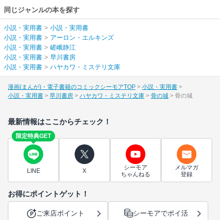
同じジャンルの本を探す
小説・実用書
>
小説・実用書
小説・実用書
>
アーロン・エルキンズ
小説・実用書
>
嵯峨静江
小説・実用書
>
早川書房
小説・実用書
>
ハヤカワ・ミステリ文庫
漫画(まんが)・電子書籍のコミックシーモアTOP
小説・実用書
小説・実用書
早川書房
ハヤカワ・ミステリ文庫
骨の城
骨の城
最新情報はここからチェック！
限定特典GET
シーモア
メルマガ
LINE
X
ちゃんねる
登録
お得にポイントゲット！
ご来店ポイント
シーモアでポイ活