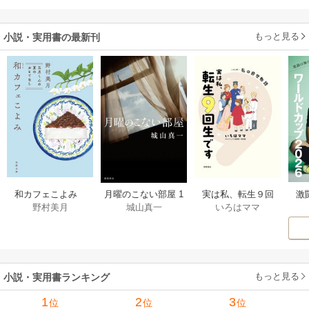
でしたが……～
もっと見る
小説・実用書の最新刊
激
和カフェこよみ
月曜のこない部屋 1
実は私、転生９回
野村美月
城山真一
いろはママ
前
五月くんの夏のお
巻
生です マンガ
ー
もてなし 1巻
私の前世物語 1巻
もっと見る
小説・実用書ランキング
1
2
3
位
位
位