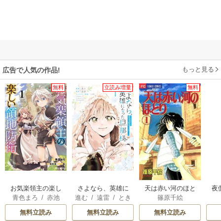
もっと見る
広告で人気の作品!
無料
立読み増量
無料
お気楽領主の楽し
さよなら、英雄に
天は赤い河のほと
夜
青色まろ
/
赤池
進む
/
遠雷
/
とき
篠原千絵
い領地防衛
なった旦那様 ～
り
は
宗
/
転
間
ただ祈るだけの役
無料立読み
無料立読み
無料立読み
立たずな妻のはず