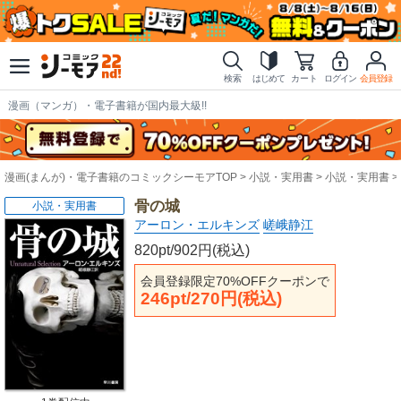
検索
はじめて
カート
ログイン
会員登録
漫画（マンガ）・電子書籍が国内最大級!!
漫画(まんが)・電子書籍のコミックシーモアTOP
小説・実用書
小説・実用書
骨の城
小説・実用書
アーロン・エルキンズ
嵯峨静江
820pt/902円(税込)
会員登録限定70%OFFクーポンで
246pt/270円(税込)