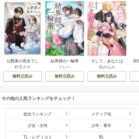
公爵家の長女でし
結界師の一輪華
そして、あなたは
拝
鈴音さや
クレハ
柏みなみ
た
私を捨てる
様
無料立読み
無料立読み
無料立読み
その他の人気ランキングをチェック！
総合ランキング
メディア化
少女・女性
少年・青年
TL・レディコミ
BL