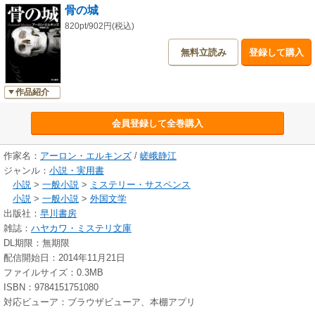
骨の城
820pt/902円(税込)
無料立読み
登録して購入
作品紹介
会員登録して全巻購入
作家名：
アーロン・エルキンズ
/
嵯峨静江
ジャンル：
小説・実用書
小説
>
一般小説
>
ミステリー・サスペンス
小説
>
一般小説
>
外国文学
出版社：
早川書房
雑誌：
ハヤカワ・ミステリ文庫
DL期限：無期限
配信開始日：2014年11月21日
ファイルサイズ：0.3MB
ISBN：9784151751080
対応ビューア：ブラウザビューア、本棚アプリ