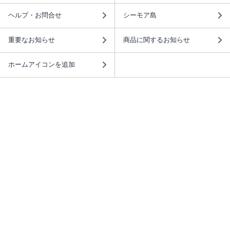
ヘルプ・お問合せ
シーモア島
重要なお知らせ
商品に関するお知らせ
ホームアイコンを追加
本棚アプリを無料ダウンロード！
本棚アプリについて
このサイトについて
推奨環境
利用規約
ISBN検索
プライバシーポリシー
情報セキュリティーポリシー
特定商取引法に基づく表示
安心してお使いいただくために
ABJマークは、この電子書店・電子書籍配信サービスが、 著作権者からコンテ
ンツ使用許諾を得た正規版配信サービスであることを示す登録商標（登録番号
第6091713号）です。 詳しくは［ABJマーク］または［電子出版制作・流通協
議会］で検索してください。