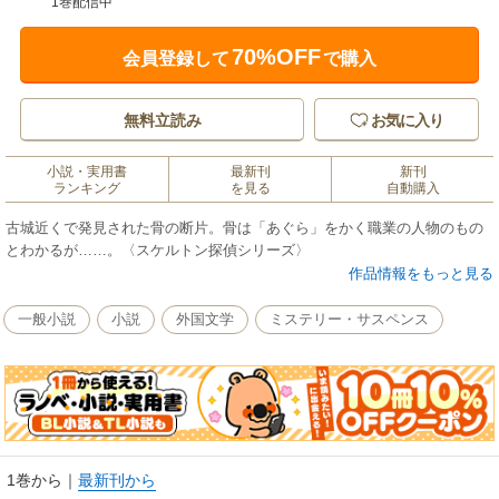
1巻配信中
70%OFF
会員登録して
で購入
無料立読み
お気に入り
小説・実用書
最新刊
新刊
ランキング
を見る
自動購入
古城近くで発見された骨の断片。骨は「あぐら」をかく職業の人物のもの
とわかるが……。〈スケルトン探偵シリーズ〉
作品情報をもっと見る
一般小説
小説
外国文学
ミステリー・サスペンス
1巻から
｜
最新刊から