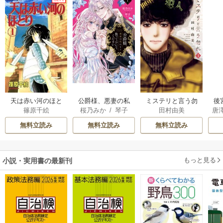
天は赤い河のほと
公爵様、悪妻の私
ミステリと言う勿
後
篠原千絵
桜乃みか
/
琴子
田村由美
唐
り
はもう放っておい
れ
は
てください
無料立読み
無料立読み
無料立読み
もっと見る
小説・実用書の最新刊