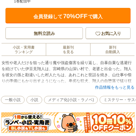
1巻配信中
70%OFF
会員登録して
で購入
無料立読み
お気に入り
小説・実用書
最新刊
新刊
ランキング
を見る
自動購入
女性や老人だけを狙った通り魔や強盗傷害を繰り返し、自暴自棄な逃避行
を続けていた伊豆見翔人は、宮崎県の山深い村で、老婆と出会った。翔人
を彼女の孫と勘違いした村人たちは、あれこれと世話を焼き、山仕事や祭
りの準備にもかり出すようになった。卑劣な狂犬、翔人の自堕落で猛り狂
った心を村人たちは優しく包み込むのだが……。涙なくしては読めない心
作品情報をもっと見る
理サスペンス感動の傑作。
一般小説
小説
メディア化(小説・ラノベ)
ミステリー・サス