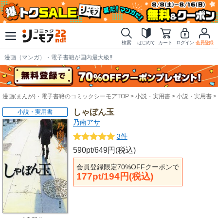
検索
はじめて
カート
ログイン
会員登録
漫画（マンガ）・電子書籍が国内最大級!!
漫画(まんが)・電子書籍のコミックシーモアTOP
小説・実用書
小説・実用書
しゃぼん玉
小説・実用書
乃南アサ
3件
590pt/649円(税込)
会員登録限定70%OFFクーポンで
177pt/194円(税込)