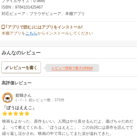
ファイルサイズ：0.9MB
ISBN：9784101425467
対応ビューア：ブラウザビューア、本棚アプリ
｢アプリで読む｣にはアプリをインストール!
本棚アプリを
こちら
からインストールしてください
みんなのレビュー
レビューを書く
レビュー投稿で最大1000pt!
高評価レビュー
鎧猫
さん
(－/－)
総レビュー数：375件
「ぼうはええこ」
映画もよかった、原作もいい。人間はやり直せるんだよ、逃げちゃだめだ
よ、って教えてくれる。「ぼうはええこ」、この台詞には原作を読んでて
繰り返し泣かされ、映画の中で耳にしてまた涙が溢れてきた。