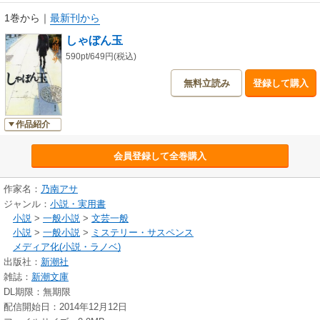
1巻から
｜
最新刊から
しゃぼん玉
590pt/649円(税込)
無料立読み
登録して購入
作品紹介
会員登録して全巻購入
作家名：
乃南アサ
ジャンル：
小説・実用書
小説
>
一般小説
>
文芸一般
小説
>
一般小説
>
ミステリー・サスペンス
メディア化(小説・ラノベ)
出版社：
新潮社
雑誌：
新潮文庫
DL期限：無期限
配信開始日：2014年12月12日