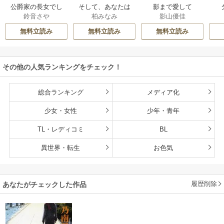
公爵家の長女でし
そして、あなたは
影まで愛して
鈴音さや
柏みなみ
影山優佳
た
私を捨てる
無料立読み
無料立読み
無料立読み
その他の人気ランキングをチェック！
総合ランキング
メディア化
少女・女性
少年・青年
TL・レディコミ
BL
異世界・転生
お色気
履歴削除
あなたがチェックした作品