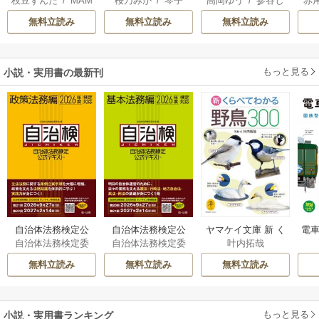
枝豆ずんだ
/
MAM
桜乃みか
/
琴子
高岡ゆう
/
参谷し
赤
国の姫ですが氷の
はもう放っておい
っぷち令嬢は、帝
AKOTO
/
鴉羽凛燈
のぶ
/
雲屋ゆきお
皇子殿下がどうも
てください
国の皇弟殿下と結
無料立読み
無料立読み
無料立読み
溺愛してくれてい
ばれる
ます～
もっと見る
小説・実用書の最新刊
自治体法務検定公
自治体法務検定公
ヤマケイ文庫 新 く
電車
自治体法務検定委
自治体法務検定委
叶内拓哉
式テキスト 政策
式テキスト 基本
らべてわかる野鳥3
型
員会
員会
法務編 ２０２６
法務編 ２０２６
00 1巻
無料立読み
無料立読み
無料立読み
年度検定対応 1巻
年度検定対応 1巻
もっと見る
小説・実用書ランキング