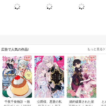
もっと見る
広告で人気の作品!
無料
無料
千夜千食物語 ～敗
公爵様、悪妻の私
婚約破棄された崖
と