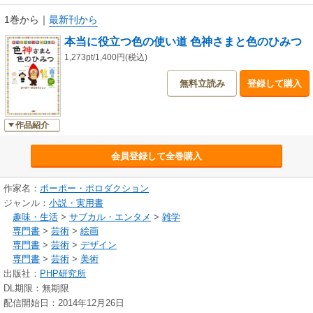
1巻から
｜
最新刊から
本当に役立つ色の使い道 色神さまと色のひみつ
1,273pt/1,400円(税込)
無料立読み
登録して購入
作品紹介
会員登録して全巻購入
作家名：
ポーポー・ポロダクション
ジャンル：
小説・実用書
趣味・生活
>
サブカル・エンタメ
>
雑学
専門書
>
芸術
>
絵画
専門書
>
芸術
>
デザイン
専門書
>
芸術
>
美術
出版社：
PHP研究所
DL期限：無期限
配信開始日：2014年12月26日