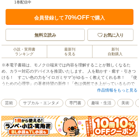
1巻配信中
70%OFF
会員登録して
で購入
無料立読み
お気に入り
小説・実用書
最新刊
新刊
ランキング
を見る
自動購入
※本電子書籍は、モノクロ端末では内容を理解することが難しくなるた
め、カラー対応のデバイスを推奨いたします。 人を動かす・癒す・引きつ
ける！ すごい色の力を“イロガミサマ”がゆる～く教えてくれる本！ 『使
うための心理学』の著者待望の新作！「色は偶然でき上がっているもので
はない、色はその色を決めて、作っている存在がある。どうやらその存在
作品情報をもっと見る
は『イロガミサマ』と呼ばれているらしい…」。たとえば「赤色」の神さ
まであるアカガミサマは、正義感が強く行動派。「黄色」の神さまである
芸術
サブカル・エンタメ
専門書
趣味・生活
美術
キガミサマは、新しいものや楽しいことが大好き。他にもアオガミサマ、
ミドリガミサマ……などなど個性的な神さま達が悩み多き人々の前にあら
われ、驚くべき色のひみつを明かしてくれる。仕事や人間関係、そして生
活のあらゆる場面で役に立つ色の知識について、イラストやマンガそして
カラー写真満載で楽しくやさしく教えてくれる本！