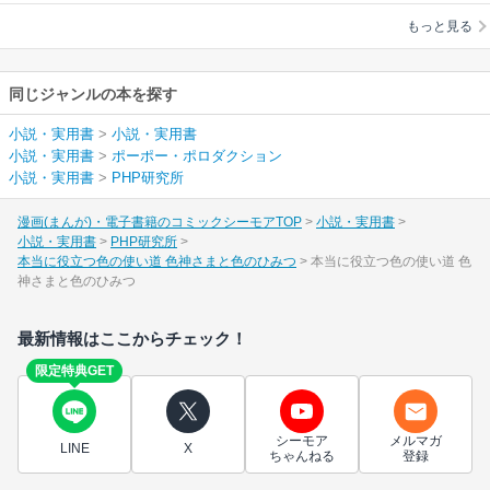
ション
ひみつ
もっと見る
同じジャンルの本を探す
小説・実用書
>
小説・実用書
小説・実用書
>
ポーポー・ポロダクション
小説・実用書
>
PHP研究所
漫画(まんが)・電子書籍のコミックシーモアTOP
小説・実用書
小説・実用書
PHP研究所
本当に役立つ色の使い道 色神さまと色のひみつ
本当に役立つ色の使い道 色
神さまと色のひみつ
最新情報はここからチェック！
限定特典GET
シーモア
メルマガ
LINE
X
ちゃんねる
登録