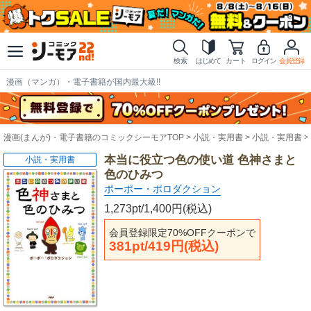
検索
はじめて
カート
ログイン
会員登録
漫画（マンガ）・電子書籍が国内最大級!!
漫画(まんが)・電子書籍のコミックシーモアTOP
小説・実用書
小説・実用書
本当に役立つ色の使い道 色神さまと
小説・実用書
色のひみつ
ポーポー・ポロダクション
1,273pt/1,400円(税込)
会員登録限定70%OFFクーポンで
381pt/419円(税込)