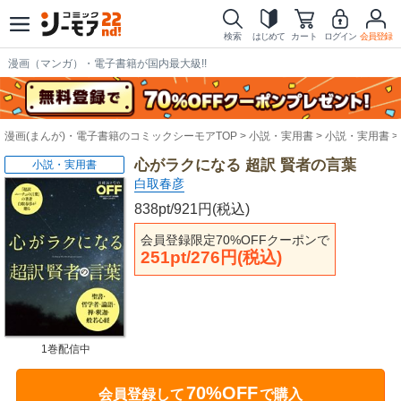
検索
はじめて
カート
ログイン
会員登録
漫画（マンガ）・電子書籍が国内最大級!!
漫画(まんが)・電子書籍のコミックシーモアTOP
小説・実用書
小説・実用書
心がラクになる 超訳 賢者の言葉
小説・実用書
白取春彦
838pt/921円(税込)
会員登録限定70%OFFクーポンで
251pt/276円(税込)
1巻配信中
70%OFF
会員登録して
で購入