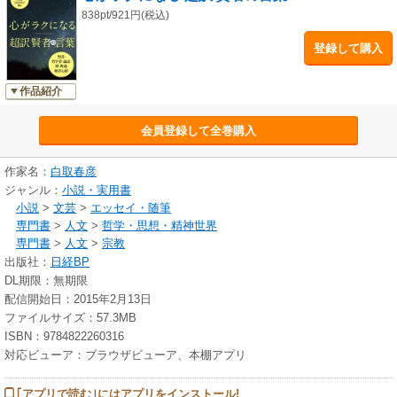
838pt/921円(税込)
登録して購入
作品紹介
会員登録して全巻購入
作家名：
白取春彦
ジャンル：
小説・実用書
小説
>
文芸
>
エッセイ・随筆
専門書
>
人文
>
哲学・思想・精神世界
専門書
>
人文
>
宗教
出版社：
日経BP
DL期限：無期限
配信開始日：2015年2月13日
ファイルサイズ：57.3MB
ISBN：9784822260316
対応ビューア：ブラウザビューア、本棚アプリ
｢アプリで読む｣にはアプリをインストール!