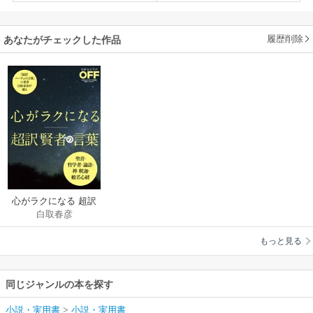
履歴削除
あなたがチェックした作品
心がラクになる 超訳
白取春彦
賢者の言葉
もっと見る
同じジャンルの本を探す
小説・実用書
>
小説・実用書