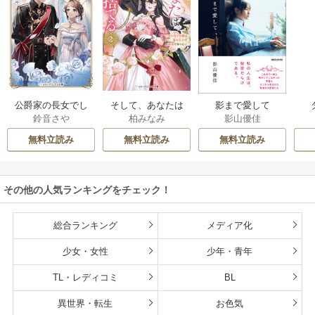
公爵家の長女でし
そして、あなたは
影まで愛して
鈴音さや
柏みなみ
影山優佳
た
私を捨てる
無料立読み
無料立読み
無料立読み
その他の人気ランキングをチェック！
総合ランキング
メディア化
少女・女性
少年・青年
TL・レディコミ
BL
異世界・転生
お色気