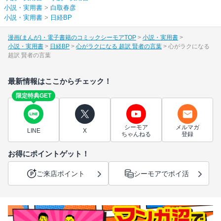
小説・実用書
>
白取春彦
小説・実用書
>
日経BP
漫画(まんが)・電子書籍のコミックシーモアTOP
小説・実用書
小説・実用書
日経BP
心がラクになる 超訳 賢者の言葉
心がラクになる
超訳 賢者の言葉
最新情報はここからチェック！
限定特典GET
シーモア
メルマガ
LINE
X
ちゃんねる
登録
お得にポイントゲット！
ご来店ポイント
シーモアでポイ活