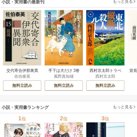
もっと見る
小説・実用書の最新刊
交代寄合伊那衆異
手下は犬だけ 3巻
西村京太郎トラベ
宣長
佐伯泰英
風野真知雄
西村京太郎
聞 15巻
ルミステリー・セ
レクション 2巻
無料立読み
無料立読み
無料立読み
もっと見る
小説・実用書ランキング
1
2
3
位
位
位