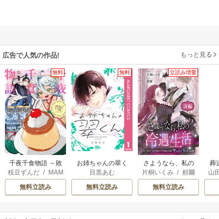
もっと見る
広告で人気の作品!
無料
無料
立読み増量
千夜千食物語 ～敗
お姉ちゃんの翠く
さようなら、私の
葬
枝豆ずんだ
/
MAM
目黒あむ
片桐いくみ
/
頼爾
山
国の姫ですが氷の
ん
冷遇生活 ～パーテ
AKOTO
/
鴉羽凛燈
皇子殿下がどうも
ィーで声をかけて
無料立読み
無料立読み
無料立読み
溺愛してくれてい
きたのがヤバい男
ます～
だった件