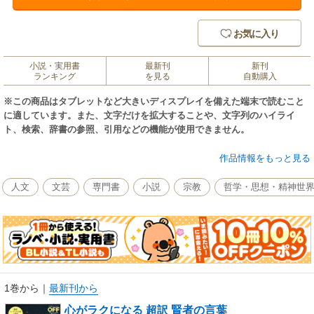
お気に入り
小説・実用書
最新刊
新刊
ランキング
を見る
自動購入
※この商品はタブレットなど大きいディスプレイを備えた端末で読むこと
に適しています。また、文字だけを拡大することや、文字列のハイライ
ト、検索、辞書の参照、引用などの機能が使用できません。
白取春彦氏が、月刊誌「日経おとなのOFF」に寄稿した超訳を集め、更に
作品情報をもっと見る
書き下ろしでの「超訳 哲学者の言葉」を加えた名言集。白取氏の言葉の力
により、賢者の言葉の数々が、時空を超えて今を生きる私たちの胸に迫り
人文
文芸
専門書
小説
宗教
哲学・思想・精神世
ます。
1巻から
｜
最新刊から
心がラクになる 超訳 賢者の言葉