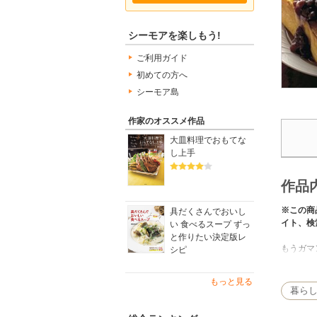
シーモアを楽しもう!
ご利用ガイド
初めての方へ
シーモア島
作家のオススメ作品
大皿料理でおもてな
し上手
作品
※この商
具だくさんでおいし
イト、検
い 食べるスープ ずっ
と作りたい決定版レ
もうガマン
シピ
1kgの塊
いきりクッ
もっと見る
エダモン
暮ら
「ええ!
名言続出