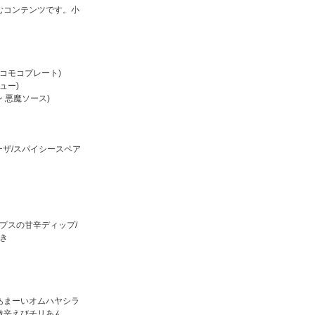
むコンテンツです。小
ツバター使いきりクッキー/いもバタークリームサン
コモコプレート)
ュー)
 悪魔ソース)
ーザ/スパイシースペア
プスの甘辛ディップ/
き
/あまーいオムハヤシラ
/激辛えびチリあん