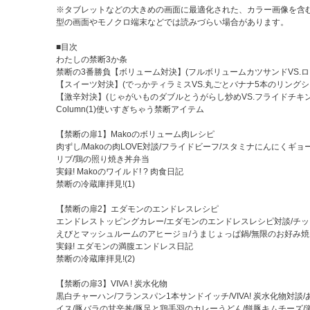
そば/じゃがナポリタン/紅白ソースのよくばりグラタン
※タブレットなどの大きめの画面に最適化された、カラー画像を含
n(2)ご飯の供、パンの供
型の画面やモノクロ端末などでは読みづらい場合があります。
扉4】魔性のスイーツカタログ
■目次
シナモンロールケーキパフェ/チェー風パフェ/トリプルチョコレートケーキ/ピーナ
わたしの禁断3か条
あつココナツしるこ
禁断の3番勝負【ボリューム対決】(フルボリュームカツサンドVS.ロ
【スイーツ対決】(でっかティラミスVS.丸ごとバナナ5本のリングシ
Mako コストコに行く!
【激辛対決】(じゃがいものダブルとうがらし炒めVS.フライドチキン
Column(1)使いすぎちゃう禁断アイテム
【禁断の扉1】Makoのボリューム肉レシピ
肉ずし/Makoの肉LOVE対談/フライドビーフ/スタミナにんにくギョ
リブ/鶏の照り焼き丼弁当
実録! Makoのワイルド! ? 肉食日記
禁断の冷蔵庫拝見!(1)
【禁断の扉2】エダモンのエンドレスレシピ
エンドレストッピングカレー/エダモンのエンドレスレシピ対談/チッ
えびとマッシュルームのアヒージョ/うまじょっぱ鍋/無限のお好み焼
実録! エダモンの満腹エンドレス日記
禁断の冷蔵庫拝見!(2)
【禁断の扉3】VIVA ! 炭水化物
黒白チャーハン/フランスパン1本サンドイッチ/VIVA! 炭水化物対談
イス/豚バラの甘辛丼/豚足と鶏手羽のカレーうどん/餅豚キムチーズ