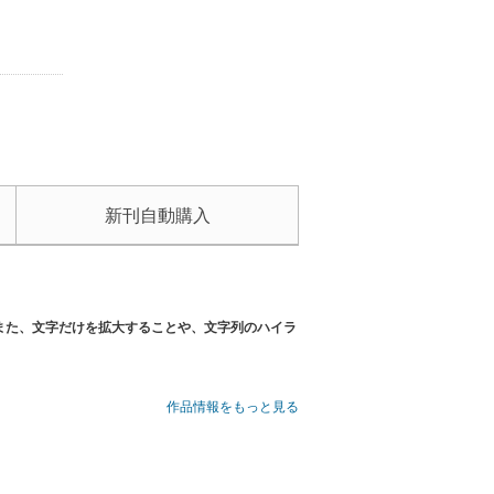
新刊自動購入
また、文字だけを拡大することや、文字列のハイラ
チャーハン(1，880kcal)、ピーナツバター1本使
作品情報をもっと見る
理研究家が、食欲全開で挑む美味ワールド。
す。