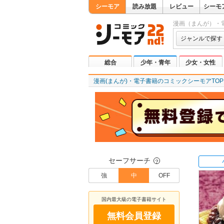
シーモア
読み放題
レビュー
シーモ
漫画（まんが）・
ジャンルで探す
総合
少年・青年
少女・女性
漫画(まんが)・電子書籍のコミックシーモアTOP
セーフサーチ
？
強
中
OFF
国内最大級の電子書籍サイト
無料会員登録