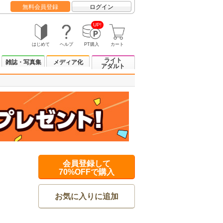
無料会員登録
ログイン
UP!
はじめて
ヘルプ
PT購入
カート
ライト
雑誌・写真集
メディア化
アダルト
会員登録して
70%OFFで購入
お気に入りに追加