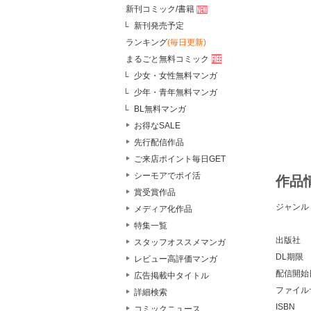
新刊コミック/書籍
新刊発売予定
ランキング
(毎日更新)
まるごと無料コミック
少女・女性無料マンガ
少年・青年無料マンガ
BL無料マンガ
お得なSALE
先行配信作品
ご来店ポイント毎日GET
シーモアでポイ活
作品
賞受賞作品
ジャンル
メディア化作品
特集一覧
出版社
スタッフオススメマンガ
DL期限
レビュー高評価マンガ
配信開始
広告掲載中タイトル
ファイル
詳細検索
ISBN
コミックニュース