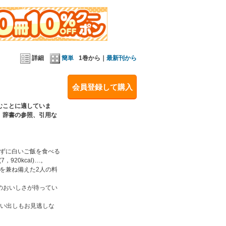
の画面やモノクロ端末などでは読みづらい場合があ
詳細
簡単
1巻から｜
最新刊から
会員登録して購入
むことに適していま
リブ/鶏の照り焼き丼弁当
、辞書の参照、引用な
おかずに白いご飯を食べる
とマッシュルームのアヒージョ/うまじょっぱ鍋/
920kcal)…。
を兼ね備えた2人の料
のおいしさが待ってい
買い出しもお見逃しな
イス/豚バラの甘辛丼/豚足と鶏手羽のカレーうどん/餅