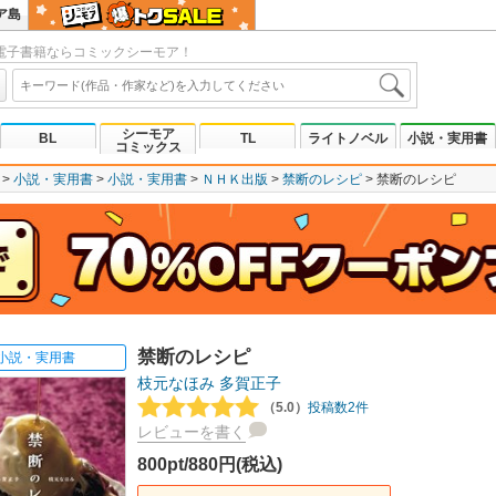
ア島
電子書籍ならコミックシーモア！
シーモア
BL
TL
ライトノベル
小説・実用書
コミックス
小説・実用書
小説・実用書
ＮＨＫ出版
禁断のレシピ
禁断のレシピ
禁断のレシピ
小説・実用書
枝元なほみ
多賀正子
（5.0）
投稿数2件
レビューを書く
800pt/880円(税込)