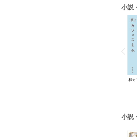
小説
o
v
P
r
e
i
u
和カ
んの
小説