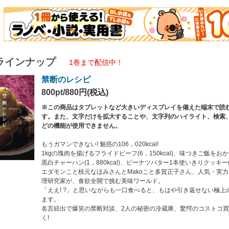
ットなどの大きめの画面に最適化された、カラー画像を含むコンテンツです。小型
禁断3か条
ラインナップ
番勝負【ボリューム対決】(フルボリュームカツサンドVS.ロコモコプレート)
1巻まで配信中！
ツ対決】(でっかティラミスVS.丸ごとバナナ5本のリングシュー)
禁断のレシピ
決】(じゃがいものダブルとうがらし炒めVS.フライドチキン 悪魔ソース)
n(1)使いすぎちゃう禁断アイテム
800pt/880円(税込)
扉1】Makoのボリューム肉レシピ
※この商品はタブレットなど大きいディスプレイを備えた端末で読
Makoの肉LOVE対談/フライドビーフ/スタミナにんにくギョーザ/スパイシースペア
す。また、文字だけを拡大することや、文字列のハイライト、検索
akoのワイルド! ? 肉食日記
どの機能が使用できません。
庫拝見!(1)
もうガマンできない! 魅惑の106，020kcal!
扉2】エダモンのエンドレスレシピ
1kgの塊肉を揚げるフライドビーフ(6，150kcal)、味つきご飯を
ストッピングカレー/エダモンのエンドレスレシピ対談/チップスの甘辛ディップ/えび
黒白チャーハン(1，880kcal)、ピーナツバター1本使いきりクッキー(7，
好み焼き
エダモンこと枝元なほみさんとMakoこと多賀正子さん、人気・実力
エダモンの満腹エンドレス日記
理研究家が、食欲全開で挑む美味ワールド。
庫拝見!(2)
「ええ! ?」と思いながらも一口食べると、もはや引き返せない極上
ます。
3】VIVA ! 炭水化物
名言続出で爆笑の禁断対談、2人の秘密の冷蔵庫、驚愕のコストコ
ーハン/フランスパン1本サンドイッチ/VIVA! 炭水化物対談/あまーいオムハヤシラ
く!
ーズ/激辛えびチリあん