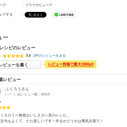
ーア
：
ブラウザビューア
ェアする
：
ュー
レシピのレビュー
：
5.0
2件のレビューをみる
レビュー投稿で最大1000pt!
レビューを書く
価レビュー
ふくろう
さん
(－/－)
総レビュー数：886件
い
かくカロリー無視おいしさガン見のレシピ。
り文句もよくて、ただ楽しいです！作るかどうかは勇気次第で！