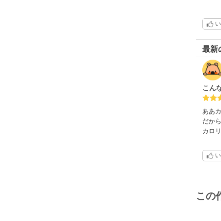
い
最新
こん
ああ
だか
カロ
い
この