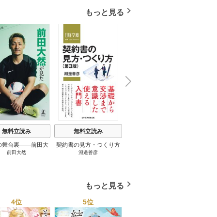
もっと見る
N
x
e
t
無料立読み
無料立読み
無料立読み
の舞台裏――前田大
契約書の見方・つくり方
談話室米澤 1巻
リーン
前田大然
淵邊善彦
米澤穂信
パット
見たワールドカップ
＜第３版＞ 1巻
のにす
2026 1巻
ってい
トで最
もっと見る
4位
5位
6位