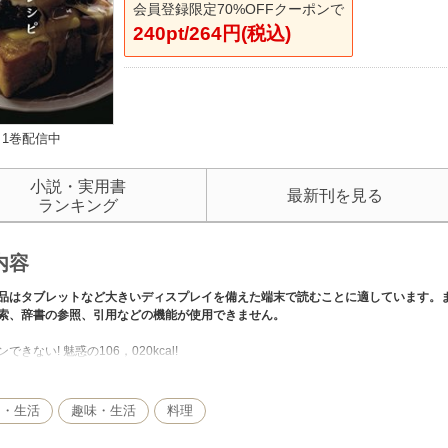
会員登録限定70%OFFクーポンで
240pt/264円(税込)
1巻配信中
小説・実用書
最新刊を見る
ランキング
内容
品はタブレットなど大きいディスプレイを備えた端末で読むことに適しています。
索、辞書の参照、引用などの機能が使用できません。
できない! 魅惑の106，020kcal!
肉を揚げるフライドビーフ(6，150kcal)、味つきご飯をおかずに白いご飯を食べる黒白
キー(7，920kcal)…。
こと枝元なほみさんとMakoこと多賀正子さん、人気・実力を兼ね備えた2人の料
し・生活
趣味・生活
料理
 ?」と思いながらも一口食べると、もはや引き返せない極上のおいしさが待っていま
で爆笑の禁断対談、2人の秘密の冷蔵庫、驚愕のコストコ買い出しもお見逃しなく!