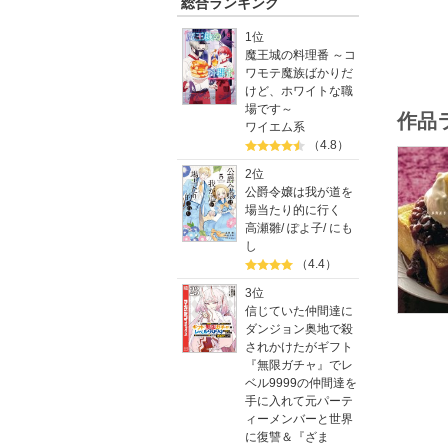
総合ランキング
※タブレ
1位
ります。
魔王城の料理番 ～コ
ワモテ魔族ばかりだ
■目次
けど、ホワイトな職
わたしの
場です～
作品
禁断の3
ワイエム系
【スイー
（4.8）
【激辛対
Colum
2位
公爵令嬢は我が道を
【禁断の
場当たり的に行く
肉ずし/
高瀬雛
/
ぽよ子
/
にも
実録! M
し
禁断の冷蔵
（4.4）
3位
【禁断の
信じていた仲間達に
エンドレ
ダンジョン奥地で殺
無限のお
されかけたがギフト
実録! 
『無限ガチャ』でレ
禁断の冷蔵
ベル9999の仲間達を
手に入れて元パーテ
【禁断の扉
ィーメンバーと世界
黒白チャ
に復讐＆『ざま
豚キムチ