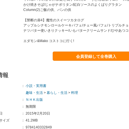
かけ焼きそば/じゃがナポリタン/紅白ソースのよくばりグラタン
Column(2)ご飯の供、パンの供
【禁断の扉4】魔性のスイーツカタログ
アップルシナモンロールケーキパフェ/チェー風パフェ/トリプルチョ
ナツバター使いきりクッキー/いもバタークリームサンド/ひやあつ
エダモン&Mako コストコに行く!
会員登録して全巻購入
情報
：
小説・実用書
趣味・生活
>
暮らし・生活
>
料理
：
ＮＨＫ出版
：
無期限
日
：
2015年2月20日
サイズ
：
41.2MB
：
9784140332849