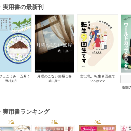
・実用書の最新刊
s
フェこよみ 五月く
月曜のこない部屋 1巻
実は私、転生９回生で
野村美月
城山真一
いろはママ
夏のおもてなし 1巻
す マンガ 私の前世物
語 1巻
激闘
然が
・実用書ランキング
1位
2位
3位