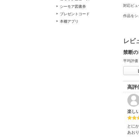
対応ビュ
シーモア図書券
プレゼントコード
作品をシ
本棚アプリ
レビ
禁断の
平均評価
高評
楽し
とに
あお