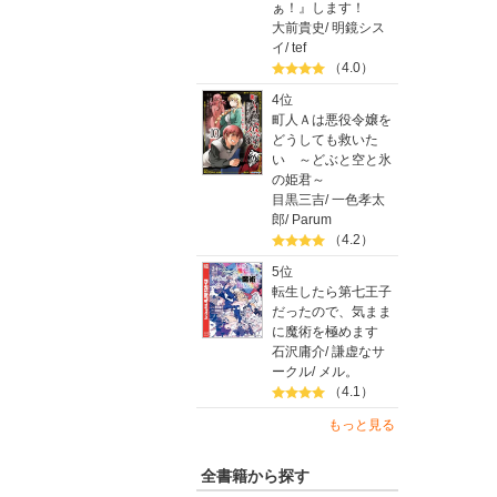
ぁ！』します！
かけ焼き
大前貴史
/
明鏡シス
Colum
イ
/
tef
（4.0）
【禁断の
アップル
4位
ド/ひや
町人Ａは悪役令嬢を
どうしても救いた
エダモン&
い ～どぶと空と氷
の姫君～
目黒三吉
/
一色孝太
郎
/
Parum
（4.2）
5位
転生したら第七王子
だったので、気まま
に魔術を極めます
石沢庸介
/
謙虚なサ
ークル
/
メル。
（4.1）
もっと見る
全書籍から探す