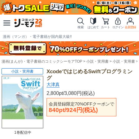
検索
はじめて
カート
ログイン
会員登録
漫画（マンガ）・電子書籍が国内最大級!!
漫画(まんが)・電子書籍のコミックシーモアTOP
小説・実用書
小説・実用書
XcodeではじめるSwiftプログラミン
小説・実用書
グ
大津真
2,800pt/3,080円(税込)
会員登録限定70%OFFクーポンで
840pt/924円(税込)
1巻配信中