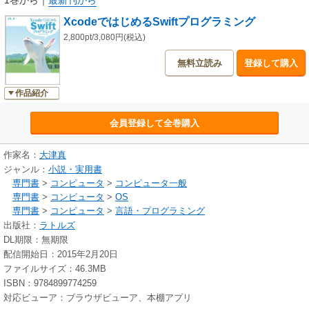
1巻から
｜
最新刊から
XcodeではじめるSwiftプログラミング
2,800pt/3,080円(税込)
無料立読み
登録して購入
作品紹介
会員登録して全巻購入
作家名：
大津真
ジャンル：
小説・実用書
専門書
>
コンピュータ
>
コンピュータ一般
専門書
>
コンピュータ
>
OS
専門書
>
コンピュータ
>
言語・プログラミング
出版社：
ラトルズ
DL期限：無期限
配信開始日：2015年2月20日
ファイルサイズ：46.3MB
ISBN：9784899774259
対応ビューア：ブラウザビューア、本棚アプリ