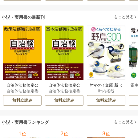
もっと見る
小説・実用書の最新刊
自治体法務検定公
自治体法務検定公
ヤマケイ文庫 新 く
電車
自治体法務検定委
自治体法務検定委
叶内拓哉
式テキスト 政策
式テキスト 基本
らべてわかる野鳥3
型
員会
員会
法務編 ２０２６
法務編 ２０２６
00 1巻
無料立読み
無料立読み
無料立読み
年度検定対応 1巻
年度検定対応 1巻
もっと見る
小説・実用書ランキング
1
2
3
位
位
位