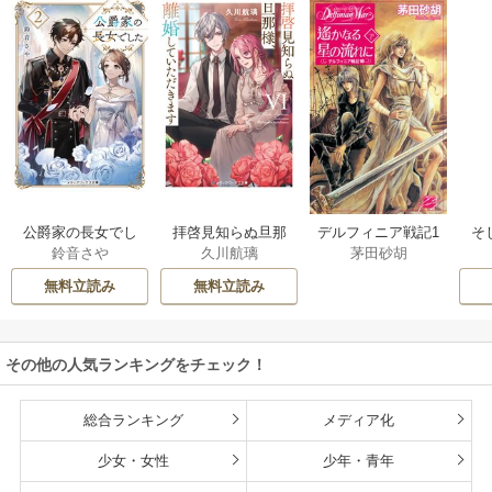
公爵家の長女でし
拝啓見知らぬ旦那
そ
デルフィニア戦記1
鈴音さや
久川航璃
茅田砂胡
た
様、離婚していた
だきます
無料立読み
無料立読み
その他の人気ランキングをチェック！
総合ランキング
メディア化
少女・女性
少年・青年