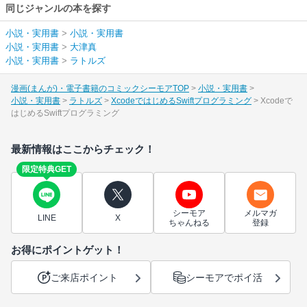
同じジャンルの本を探す
小説・実用書
>
小説・実用書
小説・実用書
>
大津真
小説・実用書
>
ラトルズ
漫画(まんが)・電子書籍のコミックシーモアTOP
小説・実用書
小説・実用書
ラトルズ
XcodeではじめるSwiftプログラミング
Xcodeで
はじめるSwiftプログラミング
最新情報はここからチェック！
限定特典GET
シーモア
メルマガ
LINE
X
ちゃんねる
登録
お得にポイントゲット！
ご来店ポイント
シーモアでポイ活