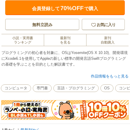
70%OFF
会員登録して
で購入
無料立読み
お気に入り
小説・実用書
最新刊
新刊
ランキング
を見る
自動購入
プログラミングの初心者を対象に、OSはYosemite(OS X 10.10)、開発環境
にXcode6.1を使用してAppleの新しい標準の開発言語Swiftプログラミング
の基礎を学ぶことを目的とした解説書です。
Objective-Cの後継にあたるSwiftは、オブジェクト指向言語にモダンな関数
作品情報をもっと見る
型言語のエッセンスを加えた言語です。
コンピュータ
専門書
言語・プログラミング
OS
コン
本書では、初心者にやさしい、シンプルなサンプルプログラムを用いた分
かりやすい解説を心がけ、Swiftの基礎からOS Xアプリ、iOSアプリの作成
方法までを丁寧に説明します。