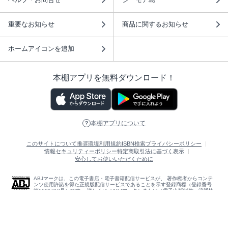
重要なお知らせ
商品に関するお知らせ
ホームアイコンを追加
本棚アプリを無料ダウンロード！
本棚アプリについて
このサイトについて
推奨環境
利用規約
ISBN検索
プライバシーポリシー
情報セキュリティーポリシー
特定商取引法に基づく表示
安心してお使いいただくために
ABJマークは、この電子書店・電子書籍配信サービスが、 著作権者からコンテ
ンツ使用許諾を得た正規版配信サービスであることを示す登録商標（登録番号
第6091713号）です。 詳しくは［ABJマーク］または［電子出版制作・流通協
議会］で検索してください。
(C)NTTソルマーレ