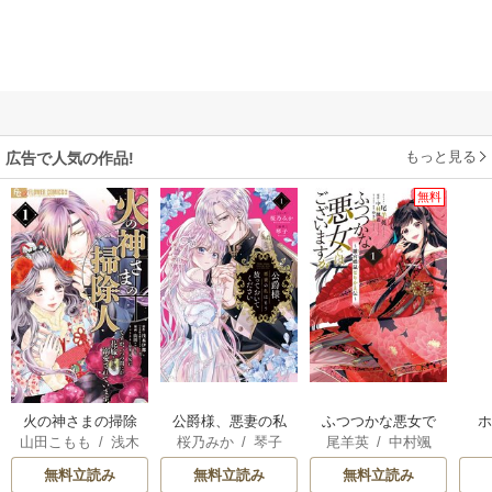
もっと見る
広告で人気の作品!
無料
火の神さまの掃除
公爵様、悪妻の私
ふつつかな悪女で
山田こもも
/
浅木
桜乃みか
/
琴子
尾羊英
/
中村颯
人ですが、いつの
はもう放っておい
はございますが ～
伊都
/
SNC
希
/
ゆき哉
間にか花嫁として
てください
雛宮蝶鼠とりかえ
無料立読み
無料立読み
無料立読み
溺愛されています
伝～