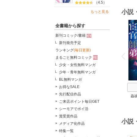
（4.5）
小説
もっと見る
全書籍から探す
新刊コミック/書籍
新刊発売予定
o
ランキング
(毎日更新)
v
P
r
e
i
u
まるごと無料コミック
少女・女性無料マンガ
少年・青年無料マンガ
BL無料マンガ
お得なSALE
先行配信作品
蟲
ご来店ポイント毎日GET
シーモアでポイ活
賞受賞作品
小説
メディア化作品
特集一覧