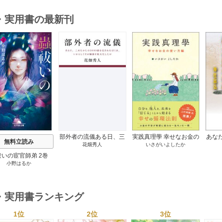
・実用書の最新刊
s
部外者の流儀ある日、三
実践真理學 幸せなお金の
あな
無料立読み
花畑秀人
いさがいよしたか
木たかしの5000曲を託さ
使い方編 1巻
れたぼくは、いかにして
祓いの宦官師弟 2巻
その価値を最大化したか
小野はるか
1巻
・実用書ランキング
1位
2位
3位