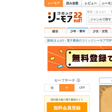
シーモア
読み放題
レビュー
シーモ
漫画（まんが）・
ジャンルで探す
総合
少年・青年
少女・女性
漫画(まんが)・電子書籍のコミックシーモアTOP
セーフサーチ
？
強
中
OFF
国内最大級の電子書籍サイト
無料会員登録