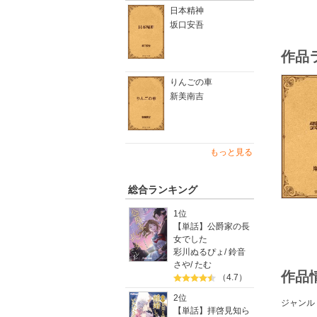
日本精神
坂口安吾
作品
りんごの車
新美南吉
もっと見る
総合ランキング
1位
【単話】公爵家の長
女でした
彩川ぬるぴょ
/
鈴音
さや
/
たむ
作品
（4.7）
2位
ジャンル
【単話】拝啓見知ら