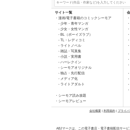
サイト一覧
漫画/電子書籍のコミックシーモア
少年・青年マンガ
少女・女性マンガ
BL（ボーイズラブ）
TL・レディコミ
ライトノベル
雑誌・写真集
小説・実用書
ハーレクイン
シーモアオリジナル
独占・先行配信
メディア化
ライトアダルト
シーモア読み放題
シーモアレビュー
会社概要
|
利用規約
|
プライバ
ABJマークは、この電子書店・電子書籍配信サービ