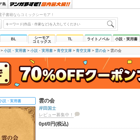
ア島
電子書籍ならコミックシーモア！
シーモア
BL
TL
ライトノベル
小説・実用書
コミックス
小説・実用書
小説・実用書
青空文庫
青空文庫
雲の会
雲の会
雲の会
小説・実用書
岸田国士
レビュー募集中！
0pt/0円(税込)