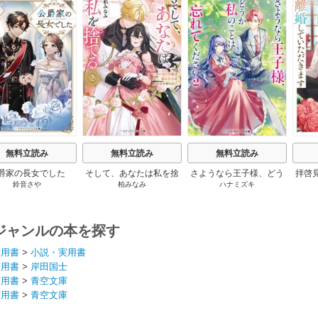
s
無料立読み
無料立読み
無料立読み
爵家の長女でした
そして、あなたは私を捨
さようなら王子様、どう
拝啓
鈴音さや
柏みなみ
ハナミズキ
てる
か私のことは忘れてくだ
婚
さい
ジャンルの本を探す
実用書
>
小説・実用書
実用書
>
岸田国士
実用書
>
青空文庫
実用書
>
青空文庫