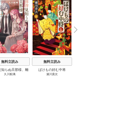
N
x
e
t
無料立読み
無料立読み
無料立読み
見知らぬ旦那様、離
ばけもの好む中将
影まで愛して
結
久川航璃
瀬川貴次
影山優佳
していただきます