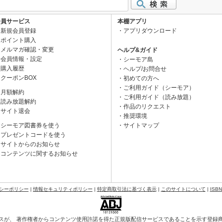
会員サービス
本棚アプリ
新規会員登録
アプリダウンロード
ポイント購入
メルマガ確認・変更
ヘルプ&ガイド
会員情報・設定
シーモア島
購入履歴
ヘルプ/お問合せ
クーポンBOX
初めての方へ
ご利用ガイド（シーモア）
月額解約
ご利用ガイド（読み放題）
読み放題解約
作品のリクエスト
サイト退会
推奨環境
シーモア図書券を使う
サイトマップ
プレゼントコードを使う
サイトからのお知らせ
コンテンツに関するお知らせ
シーポリシー
|
情報セキュリティポリシー
|
特定商取引法に基づく表示
|
このサイトについて
|
ISB
スが、 著作権者からコンテンツ使用許諾を得た正規版配信サービスであることを示す登録商標（