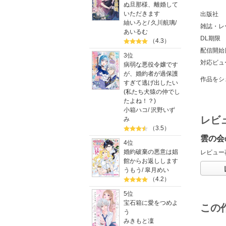
ぬ旦那様、離婚して
いただきます
出版社
紬いろと
/
久川航璃
/
雑誌・レ
あいるむ
DL期限
（4.3）
配信開始
3位
対応ビュ
病弱な悪役令嬢です
が、婚約者が過保護
作品をシ
すぎて逃げ出したい
(私たち犬猿の仲でし
たよね！？)
小箱ハコ
/
沢野いず
レビ
み
（3.5）
雲の会
4位
婚約破棄の悪意は娼
レビュー
館からお返しします
うもう
/
皐月めい
（4.2）
5位
宝石箱に愛をつめよ
この
う
みきもと凜