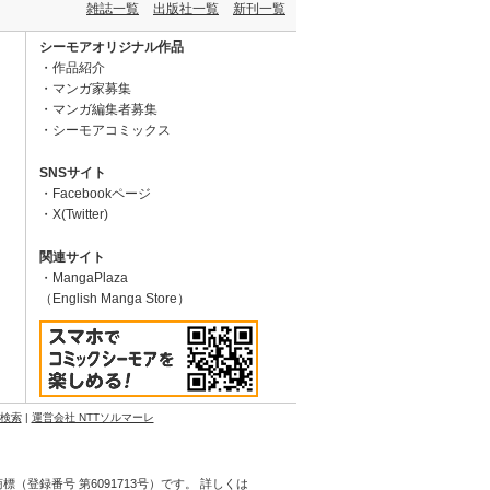
雑誌一覧
出版社一覧
新刊一覧
シーモアオリジナル作品
作品紹介
マンガ家募集
マンガ編集者募集
シーモアコミックス
SNSサイト
Facebookページ
X(Twitter)
関連サイト
MangaPlaza
（English Manga Store）
N検索
|
運営会社 NTTソルマーレ
登録番号 第6091713号）です。 詳しくは