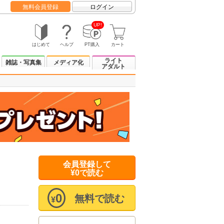
無料会員登録
ログイン
UP!
はじめて
ヘルプ
PT購入
カート
ライト
雑誌・写真集
メディア化
アダルト
会員登録して
¥0で読む
0
無料で読む
¥