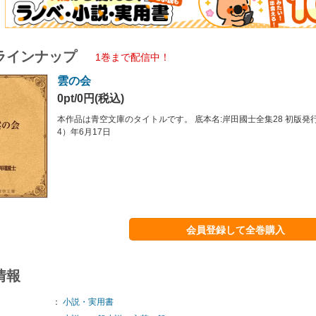
ラインナップ
1巻まで配信中！
雲の会
0pt/0円(税込)
本作品は青空文庫のタイトルです。 底本名:岸田國士全集28 初版発行
4）年6月17日
会員登録して全巻購入
情報
：
小説・実用書