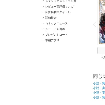
スタッフオススメマンガ
レビュー高評価マンガ
広告掲載中タイトル
o
詳細検索
v
コミックニュース
P
r
e
i
u
シーモア図書券
プレゼントコード
本棚アプリ
公
同じ
小説・
小説・
小説・
小説・