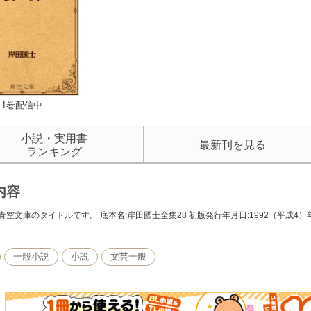
1巻配信中
小説・実用書
最新刊を見る
ランキング
内容
青空文庫のタイトルです。 底本名:岸田國士全集28 初版発行年月日:1992（平成4）年
一般小説
小説
文芸一般