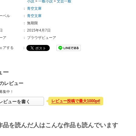
小説
>
一般小説
>
文芸一般
：
青空文庫
ーベル
：
青空文庫
：
無期限
日
：
2015年4月7日
ーア
：
ブラウザビューア
ェアする
：
ュー
のレビュー
募集中！
レビュー投稿で最大1000pt!
レビューを書く
作品を読んだ人はこんな作品も読んでいます