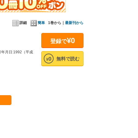
詳細
簡単
1巻から｜
最新刊から
¥0
登録で
年月日:1992（平成
0
無料で読む
¥