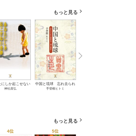
もっと見る
N
x
e
t
たにしか起こせない
中国と琉球 忘れ去られ
ささやかな、あるいは取
ゲー
神社昌弘
手登根ヒトミ
八木詠美
奇跡 1巻
た冊封史―魂の進化― 1
り返しがつかないもの 1
――ｅ
巻
巻
教育
もっと見る
4位
5位
6位