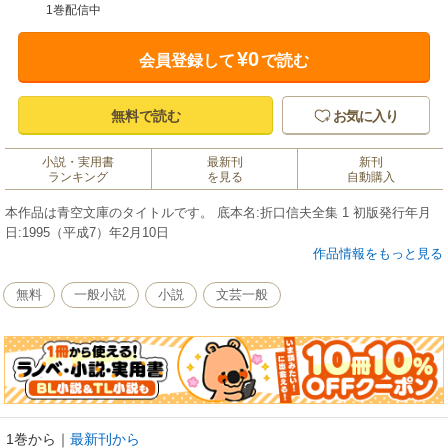
1巻配信中
¥0
会員登録して
で読む
無料で読む
お気に入り
小説・実用書
最新刊
新刊
ランキング
を見る
自動購入
本作品は青空文庫のタイトルです。 底本名:折口信夫全集 1 初版発行年月
日:1995（平成7）年2月10日
作品情報をもっと見る
無料
一般小説
小説
文芸一般
1巻から
｜
最新刊から