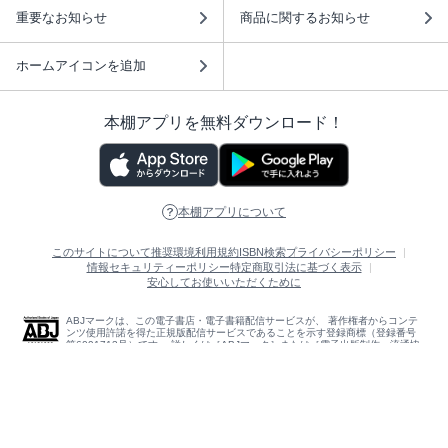
重要なお知らせ
商品に関するお知らせ
ホームアイコンを追加
本棚アプリを無料ダウンロード！
本棚アプリについて
このサイトについて
推奨環境
利用規約
ISBN検索
プライバシーポリシー
情報セキュリティーポリシー
特定商取引法に基づく表示
安心してお使いいただくために
ABJマークは、この電子書店・電子書籍配信サービスが、 著作権者からコンテ
ンツ使用許諾を得た正規版配信サービスであることを示す登録商標（登録番号
第6091713号）です。 詳しくは［ABJマーク］または［電子出版制作・流通協
議会］で検索してください。
(C)NTTソルマーレ