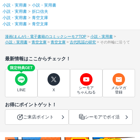
小説・実用書
>
小説・実用書
小説・実用書
>
折口信夫
小説・実用書
>
青空文庫
小説・実用書
>
青空文庫
漫画(まんが)・電子書籍のコミックシーモアTOP
小説・実用書
小説・実用書
青空文庫
青空文庫
古代民謡の研究
その外輪に沿うて
最新情報はここからチェック！
限定特典GET
シーモア
メルマガ
LINE
X
ちゃんねる
登録
お得にポイントゲット！
ご来店ポイント
シーモアでポイ活