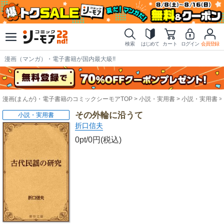
検索
はじめて
カート
ログイン
会員登録
漫画（マンガ）・電子書籍が国内最大級!!
漫画(まんが)・電子書籍のコミックシーモアTOP
小説・実用書
小説・実用書
その外輪に沿うて
小説・実用書
折口信夫
0pt/0円(税込)