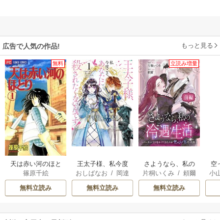
もっと見る
広告で人気の作品!
無料
立読み増量
天は赤い河のほと
王太子様、私今度
さようなら、私の
空
篠原千絵
おしばなお
/
岡達
片桐いくみ
/
頼爾
小
り
こそあなたに殺さ
冷遇生活 ～パーテ
英茉
/
先崎真琴
れたくないんで
ィーで声をかけて
が
無料立読み
無料立読み
無料立読み
す！ ～聖女に嵌め
きたのがヤバい男
陛
られた貧乏令嬢、
だった件
二度目は串刺し回