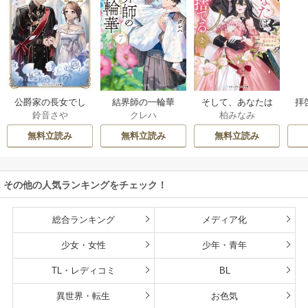
公爵家の長女でし
結界師の一輪華
そして、あなたは
拝
鈴音さや
クレハ
柏みなみ
た
私を捨てる
様
無料立読み
無料立読み
無料立読み
その他の人気ランキングをチェック！
総合ランキング
メディア化
少女・女性
少年・青年
TL・レディコミ
BL
異世界・転生
お色気