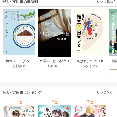
もっと見る
小説・実用書の最新刊
避します！～
激
和カフェこよみ
月曜のこない部屋 1
実は私、転生９回
野村美月
城山真一
いろはママ
前
五月くんの夏のお
巻
生です マンガ
ー
もてなし 1巻
私の前世物語 1巻
もっと見る
小説・実用書ランキング
1
2
3
位
位
位