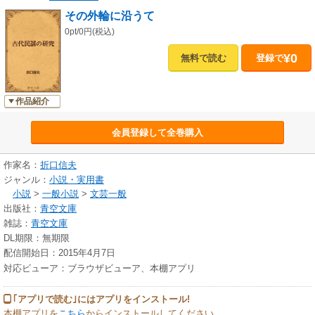
その外輪に沿うて
0pt/0円(税込)
¥0
無料で読む
登録で
作品紹介
会員登録して全巻購入
作家名：
折口信夫
ジャンル：
小説・実用書
小説
>
一般小説
>
文芸一般
出版社：
青空文庫
雑誌：
青空文庫
DL期限：無期限
配信開始日：2015年4月7日
対応ビューア：ブラウザビューア、本棚アプリ
｢アプリで読む｣にはアプリをインストール!
本棚アプリを
こちら
からインストールしてください