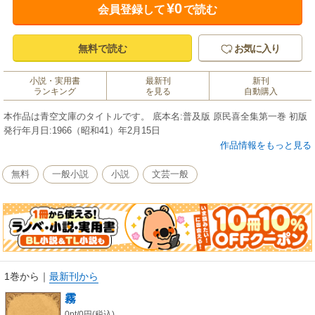
¥0
会員登録して
で読む
無料で読む
お気に入り
小説・実用書
最新刊
新刊
ランキング
を見る
自動購入
本作品は青空文庫のタイトルです。 底本名:普及版 原民喜全集第一巻 初版
発行年月日:1966（昭和41）年2月15日
作品情報をもっと見る
無料
一般小説
小説
文芸一般
1巻から
｜
最新刊から
霧
0pt/0円(税込)