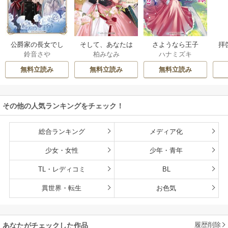
公爵家の長女でし
そして、あなたは
さようなら王子
拝
鈴音さや
柏みなみ
ハナミズキ
た
私を捨てる
様、どうか私のこ
様
とは忘れてくださ
無料立読み
無料立読み
無料立読み
い
その他の人気ランキングをチェック！
総合ランキング
メディア化
少女・女性
少年・青年
TL・レディコミ
BL
異世界・転生
お色気
履歴削除
あなたがチェックした作品