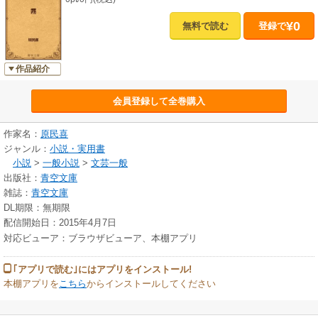
¥0
無料で読む
登録で
作品紹介
会員登録して全巻購入
作家名：
原民喜
ジャンル：
小説・実用書
小説
>
一般小説
>
文芸一般
出版社：
青空文庫
雑誌：
青空文庫
DL期限：無期限
配信開始日：2015年4月7日
対応ビューア：ブラウザビューア、本棚アプリ
｢アプリで読む｣にはアプリをインストール!
本棚アプリを
こちら
からインストールしてください