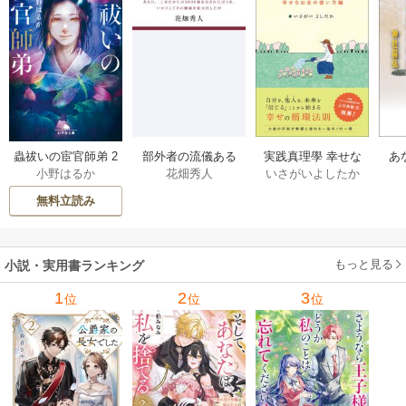
部外者の流儀ある
実践真理學 幸せな
蟲祓いの宦官師弟 2
あ
花畑秀人
いさがいよしたか
小野はるか
日、三木たかしの5
お金の使い方編 1巻
巻
せ
000曲を託されたぼ
無料立読み
くは、いかにして
その価値を最大化
したか 1巻
もっと見る
小説・実用書ランキング
1
2
3
位
位
位