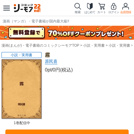
検索
はじめて
カート
ログイン
会員登録
漫画（マンガ）・電子書籍が国内最大級!!
漫画(まんが)・電子書籍のコミックシーモアTOP
小説・実用書
小説・実用書
霧
小説・実用書
原民喜
0pt/0円(税込)
1巻配信中