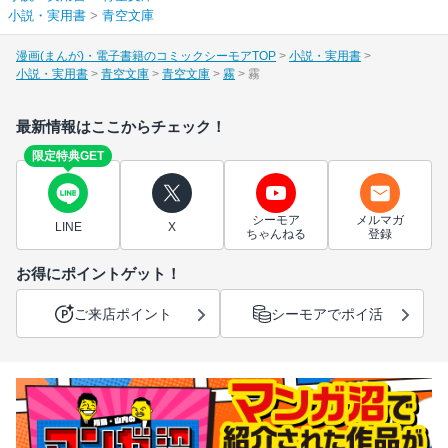
小説・実用書
>
青空文庫
漫画(まんが)・電子書籍のコミックシーモアTOP
小説・実用書
小説・実用書
青空文庫
青空文庫
霧
霧
最新情報はここからチェック！
限定特典GET
シーモア
メルマガ
LINE
X
ちゃんねる
登録
お得にポイントゲット！
ご来店ポイント
シーモアでポイ活