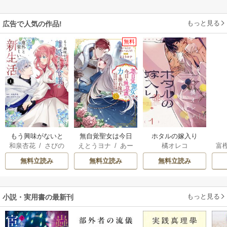
もっと見る
広告で人気の作品!
無料
もう興味がないと
無自覚聖女は今日
ホタルの嫁入り
和泉杏花
/
さびの
えとうヨナ
/
あー
橘オレコ
富
離婚された令嬢の
も無意識に力を垂
ぶち
もんど
/
あんべよ
意外と楽しい新生
れ流す ～公爵家
無料立読み
無料立読み
無料立読み
しろう
活
の落ちこぼれ令
嬢、嫁ぎ先で幸せ
を掴み取る～
もっと見る
小説・実用書の最新刊