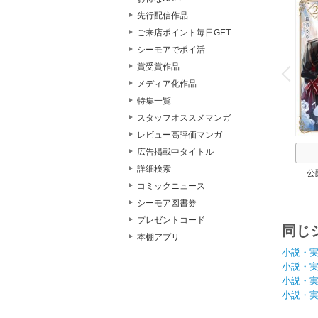
先行配信作品
ご来店ポイント毎日GET
シーモアでポイ活
o
v
賞受賞作品
P
r
e
i
u
メディア化作品
特集一覧
スタッフオススメマンガ
レビュー高評価マンガ
広告掲載中タイトル
詳細検索
公
コミックニュース
シーモア図書券
プレゼントコード
同じ
本棚アプリ
小説・
小説・
小説・
小説・