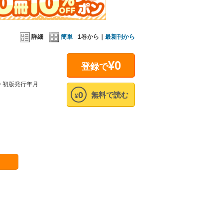
詳細
簡単
1巻から｜
最新刊から
¥0
登録で
 初版発行年月
0
無料で読む
¥