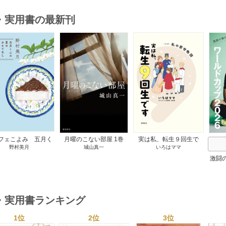
・実用書の最新刊
s
フェこよみ 五月く
月曜のこない部屋 1巻
実は私、転生９回生で
野村美月
城山真一
いろはママ
夏のおもてなし 1巻
す マンガ 私の前世物
語 1巻
激闘
然が
・実用書ランキング
1位
2位
3位