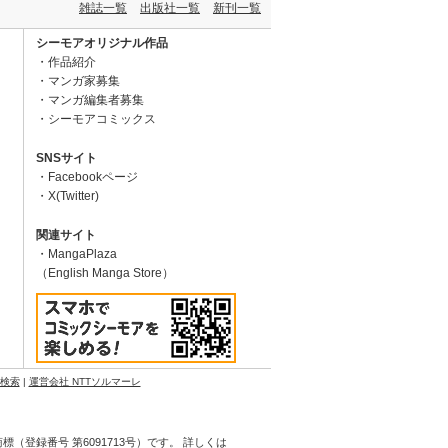
雑誌一覧
出版社一覧
新刊一覧
シーモアオリジナル作品
作品紹介
マンガ家募集
マンガ編集者募集
シーモアコミックス
SNSサイト
Facebookページ
X(Twitter)
関連サイト
MangaPlaza
（English Manga Store）
N検索
|
運営会社 NTTソルマーレ
登録番号 第6091713号）です。 詳しくは