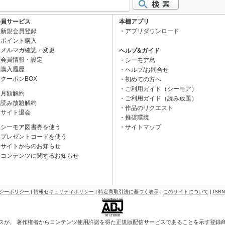
会員サービス
本棚アプリ
新規会員登録
アプリダウンロード
ポイント購入
メルマガ確認・変更
ヘルプ&ガイド
会員情報・設定
シーモア島
購入履歴
ヘルプ/お問合せ
クーポンBOX
初めての方へ
ご利用ガイド（シーモア）
月額解約
ご利用ガイド（読み放題）
読み放題解約
作品のリクエスト
サイト退会
推奨環境
シーモア図書券を使う
サイトマップ
プレゼントコードを使う
サイトからのお知らせ
コンテンツに関するお知らせ
シーポリシー
|
情報セキュリティポリシー
|
特定商取引法に基づく表示
|
このサイトについて
|
ISB
スが、 著作権者からコンテンツ使用許諾を得た正規版配信サービスであることを示す登録商標（