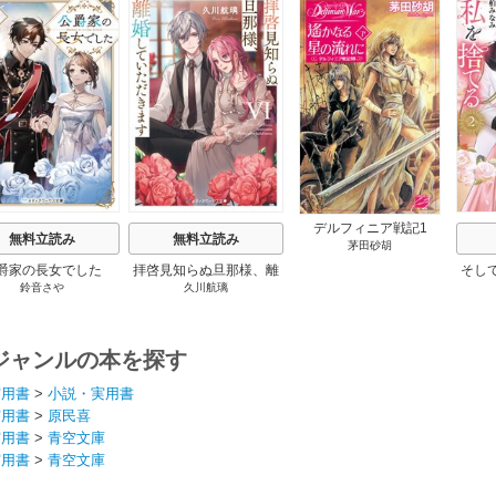
s
デルフィニア戦記1
無料立読み
無料立読み
茅田砂胡
爵家の長女でした
拝啓見知らぬ旦那様、離
そし
鈴音さや
久川航璃
婚していただきます
ジャンルの本を探す
実用書
>
小説・実用書
実用書
>
原民喜
実用書
>
青空文庫
実用書
>
青空文庫