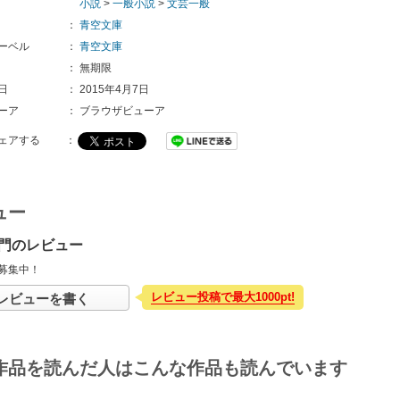
小説
>
一般小説
>
文芸一般
：
青空文庫
ーベル
：
青空文庫
：
無期限
日
：
2015年4月7日
ーア
：
ブラウザビューア
ェアする
：
ュー
門のレビュー
募集中！
レビュー投稿で最大1000pt!
レビューを書く
作品を読んだ人はこんな作品も読んでいます