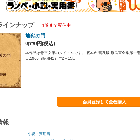
ラインナップ
1巻まで配信中！
地獄の門
0pt/0円(税込)
本作品は青空文庫のタイトルです。 底本名:普及版 原民喜全集第一巻
日:1966（昭和41）年2月15日
会員登録して全巻購入
情報
：
小説・実用書