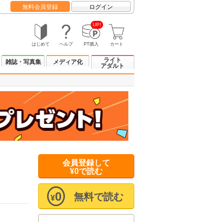
無料会員登録
ログイン
UP!
はじめて
ヘルプ
PT購入
カート
ライト
雑誌・写真集
メディア化
アダルト
会員登録して
¥0で読む
0
無料で読む
¥