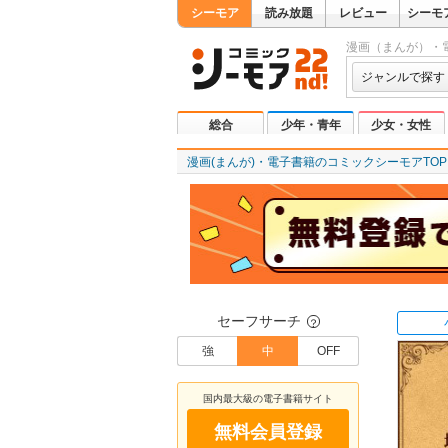
シーモア
読み放題
レビュー
シーモ
漫画（まんが）・
ジャンルで探す
総合
少年・青年
少女・女性
漫画(まんが)・電子書籍のコミックシーモアTOP
セーフサーチ
？
強
中
OFF
国内最大級の電子書籍サイト
無料会員登録