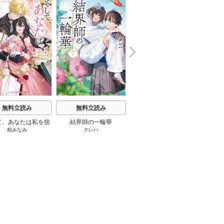
N
x
e
t
無料立読み
無料立読み
無料立読み
て、あなたは私を捨
結界師の一輪華
わたしの幸せな結婚
恋とは
柏みなみ
クレハ
顎木あくみ
/
月岡月穂
てる