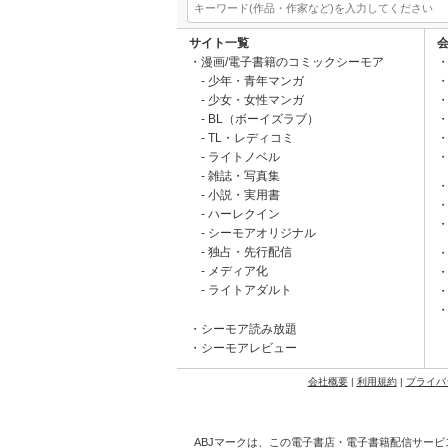
サイト一覧
漫画/電子書籍のコミックシーモア
少年・青年マンガ
少女・女性マンガ
BL（ボーイズラブ）
TL・レディコミ
ライトノベル
雑誌・写真集
小説・実用書
ハーレクイン
シーモアオリジナル
独占・先行配信
メディア化
ライトアダルト
シーモア読み放題
シーモアレビュー
会社概要
|
利用規約
|
プライバ
ABJマークは、この電子書店・電子書籍配信サービ