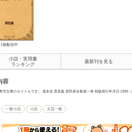
1巻配信中
小説・実用書
最新刊を見る
ランキング
内容
青空文庫のタイトルです。 底本名:普及版 原民喜全集第一巻 初版発行年月日:1966（
一般小説
小説
文芸一般