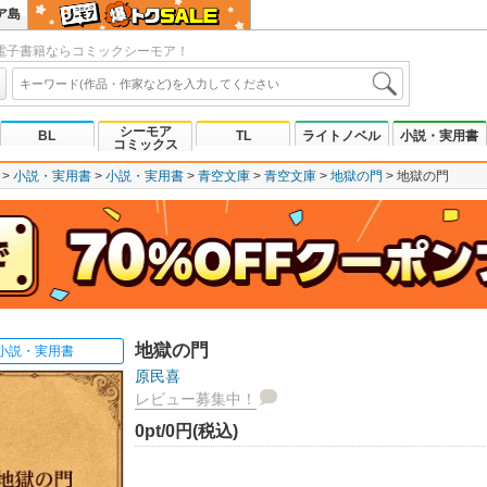
ア島
電子書籍ならコミックシーモア！
シーモア
BL
TL
ライトノベル
小説・実用書
コミックス
小説・実用書
小説・実用書
青空文庫
青空文庫
地獄の門
地獄の門
地獄の門
小説・実用書
原民喜
レビュー募集中！
0pt/0円(税込)