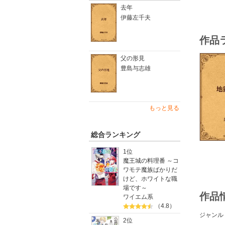
去年
伊藤左千夫
作品
父の形見
豊島与志雄
もっと見る
総合ランキング
1位
魔王城の料理番 ～コ
ワモテ魔族ばかりだ
けど、ホワイトな職
場です～
作品
ワイエム系
（4.8）
ジャンル
2位