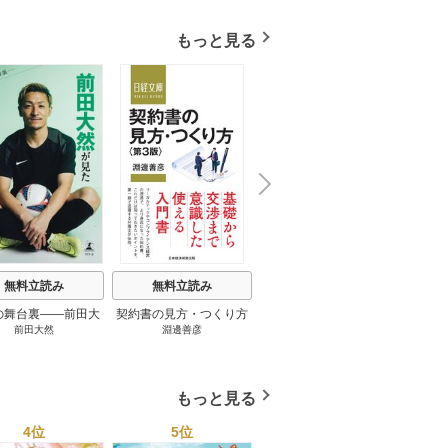
もっと見る
N
x
e
t
無料立読み
無料立読み
無料立読み
の舞台裏――前田大
契約書の見方・つくり方
談話室米澤 1巻
リーン
前田大然
淵邊善彦
米澤穂信
パット
見たワールドカップ
＜第３版＞ 1巻
のにす
2026 1巻
ってい
トで最
もっと見る
4位
5位
6位