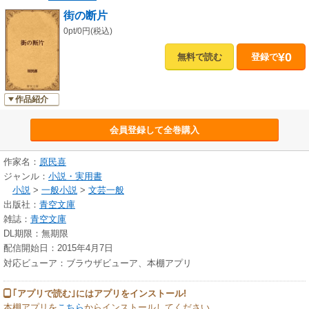
街の断片
0pt/0円(税込)
¥0
無料で読む
登録で
作品紹介
会員登録して全巻購入
作家名：
原民喜
ジャンル：
小説・実用書
小説
>
一般小説
>
文芸一般
出版社：
青空文庫
雑誌：
青空文庫
DL期限：無期限
配信開始日：2015年4月7日
対応ビューア：ブラウザビューア、本棚アプリ
｢アプリで読む｣にはアプリをインストール!
本棚アプリを
こちら
からインストールしてください