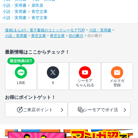
小説・実用書
>
原民喜
小説・実用書
>
青空文庫
小説・実用書
>
青空文庫
漫画(まんが)・電子書籍のコミックシーモアTOP
小説・実用書
小説・実用書
青空文庫
青空文庫
街の断片
街の断片
最新情報はここからチェック！
限定特典GET
シーモア
メルマガ
LINE
X
ちゃんねる
登録
お得にポイントゲット！
ご来店ポイント
シーモアでポイ活