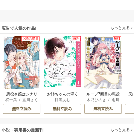
もっと見る
広告で人気の作品!
立読み増量
無料
無料
悪役令嬢はシナリ
お姉ちゃんの翠く
ループ7回目の悪役
天
柊一葉
/
藍川さく
目黒あむ
木乃ひのき
/
雨川
オを知らない ～乙
ん
令嬢は、元敵国で
ら
透子
/
八美☆わん
女ゲームの世界で
自由気ままな花嫁
無料立読み
無料立読み
無料立読み
真実の恋を探しま
生活を満喫する
す！～
もっと見る
小説・実用書の最新刊