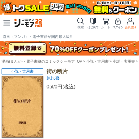
検索
はじめて
カート
ログイン
会員登録
漫画（マンガ）・電子書籍が国内最大級!!
漫画(まんが)・電子書籍のコミックシーモアTOP
小説・実用書
小説・実用書
街の断片
小説・実用書
原民喜
0pt/0円(税込)