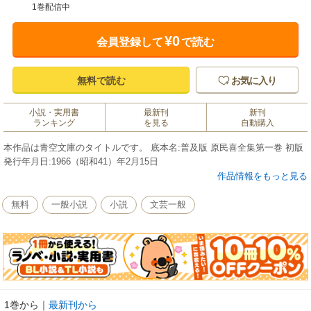
1巻配信中
¥0
会員登録して
で読む
無料で読む
お気に入り
小説・実用書
最新刊
新刊
ランキング
を見る
自動購入
本作品は青空文庫のタイトルです。 底本名:普及版 原民喜全集第一巻 初版
発行年月日:1966（昭和41）年2月15日
作品情報をもっと見る
無料
一般小説
小説
文芸一般
1巻から
｜
最新刊から