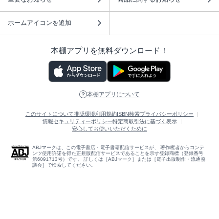
ホームアイコンを追加
本棚アプリを無料ダウンロード！
本棚アプリについて
このサイトについて
推奨環境
利用規約
ISBN検索
プライバシーポリシー
情報セキュリティーポリシー
特定商取引法に基づく表示
安心してお使いいただくために
ABJマークは、この電子書店・電子書籍配信サービスが、 著作権者からコンテ
ンツ使用許諾を得た正規版配信サービスであることを示す登録商標（登録番号
第6091713号）です。 詳しくは［ABJマーク］または［電子出版制作・流通協
議会］で検索してください。
(C)NTTソルマーレ