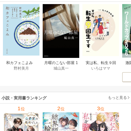
激
和カフェこよみ
月曜のこない部屋 1
実は私、転生９回
野村美月
城山真一
いろはママ
前
五月くんの夏のお
巻
生です マンガ
ー
もてなし 1巻
私の前世物語 1巻
もっと見る
小説・実用書ランキング
1
2
3
位
位
位