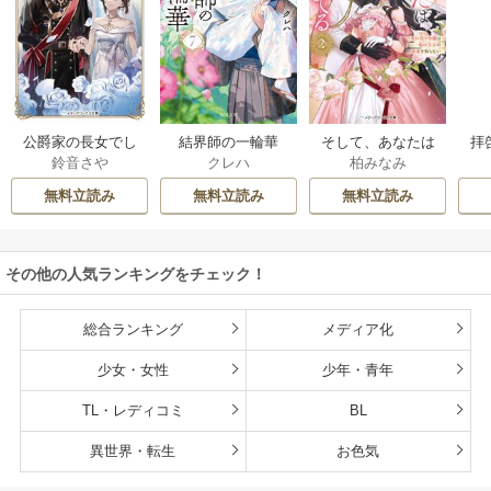
公爵家の長女でし
結界師の一輪華
そして、あなたは
拝
鈴音さや
クレハ
柏みなみ
た
私を捨てる
様
無料立読み
無料立読み
無料立読み
その他の人気ランキングをチェック！
総合ランキング
メディア化
少女・女性
少年・青年
TL・レディコミ
BL
異世界・転生
お色気