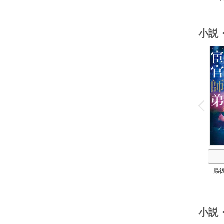
小説
o
v
P
r
e
i
u
蟲
小説