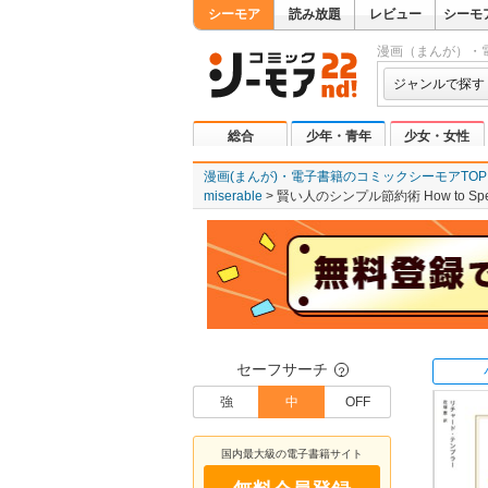
シーモア
読み放題
レビュー
シーモ
漫画（まんが）・
ジャンルで探す
総合
少年・青年
少女・女性
漫画(まんが)・電子書籍のコミックシーモアTOP
miserable
賢い人のシンプル節約術 How to Spend Le
セーフサーチ
？
強
中
OFF
国内最大級の電子書籍サイト