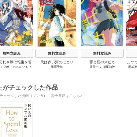
s
無料立読み
無料立読み
無料立読み
切れ令嬢は報復を誓
天は赤い河のほとり
罪と罰のスピカ
ふつ
メタボ
/
おおのいも
/
篠原千絵
井龍一
/
瀬尾知汐
尾羊
いました。
いま
昌未
たがチェックした作品
チェックした漫画（マンガ）・電子書籍はこちら♪