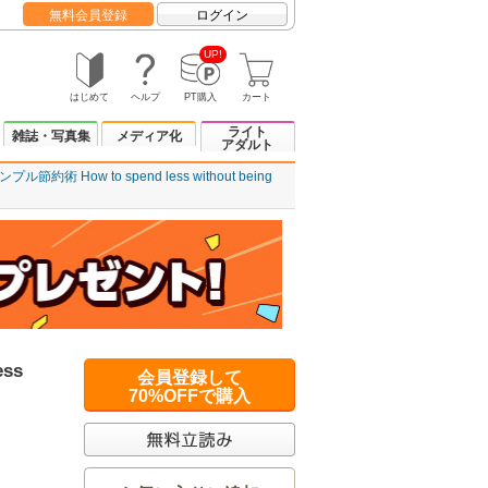
無料会員登録
ログイン
UP!
はじめて
ヘルプ
PT購入
カート
ライト
雑誌・写真集
メディア化
アダルト
節約術 How to spend less without being
ss
会員登録して
70%OFFで購入