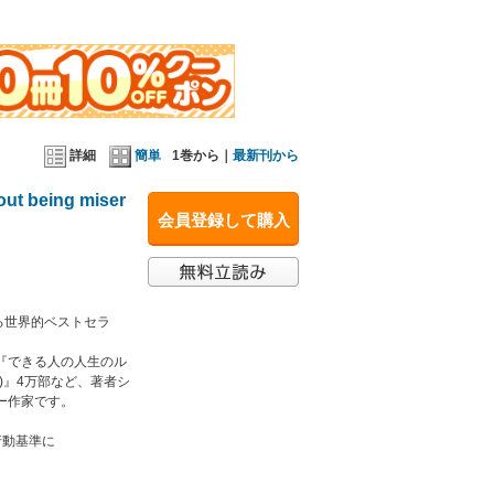
詳細
簡単
1巻から｜
最新刊から
 being miser
会員登録して購入
る世界的ベストセラ
万部、『できる人の人生のル
 Love)』4万部など、著者シ
ー作家です。
行動基準に