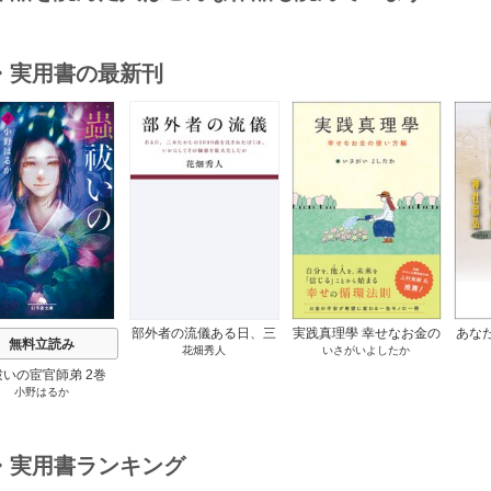
・実用書の最新刊
s
部外者の流儀ある日、三
実践真理學 幸せなお金の
あな
無料立読み
花畑秀人
いさがいよしたか
木たかしの5000曲を託さ
使い方編 1巻
れたぼくは、いかにして
祓いの宦官師弟 2巻
その価値を最大化したか
小野はるか
1巻
・実用書ランキング