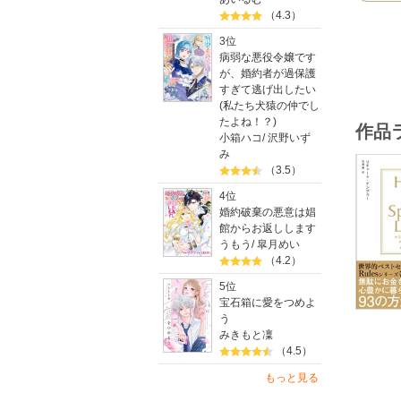
■お金の
（4.3）
・お金の
3位
・買い物
病弱な悪役令嬢です
・売りど
が、婚約者が過保護
・その場
すぎて逃げ出したい
・買わな
(私たち犬猿の仲でし
・後で売
たよね！？)
作品
・料理の
小箱ハコ
/
沢野いず
・夜遊び
み
・練習生
（3.5）
・お金をか
4位
節約で大
婚約破棄の悪意は娼
一番大切
館からお返しします
うもう
/
皐月めい
節約の名
（4.2）
お金のか
5位
そんな「
宝石箱に愛をつめよ
う
みきもと凜
（4.5）
もっと見る