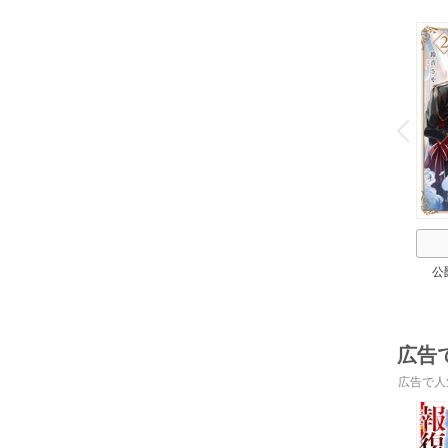
o
v
P
r
e
i
u
公
広告
広告で人