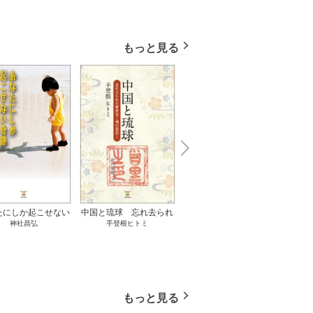
もっと見る
N
x
e
t
たにしか起こせない
中国と琉球 忘れ去られ
ささやかな、あるいは取
ゲー
神社昌弘
手登根ヒトミ
八木詠美
奇跡 1巻
た冊封史―魂の進化― 1
り返しがつかないもの 1
――ｅ
巻
巻
教育
もっと見る