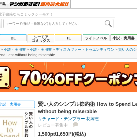
ア島
電子書籍ならコミックシーモア！
シーモア
BL
TL
ライトノベル
小説・実用書
コミックス
小説・実用書
小説・実用書
ディスカヴァー・トゥエンティワン
賢い人のシンプル
ss without being miserable
賢い人のシンプル節約術 How to Spend Le
小説・実用書
without being miserable
リチャード・テンプラー
花塚恵
レビュー募集中！
1,500pt/1,650円(税込)