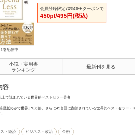
会員登録限定70%OFFクーポンで
450pt/495円(税込)
1巻配信中
小説・実用書
最新刊を見る
ランキング
内容
国以上で読まれている世界的ベストセラー著者
英語版のみで世界170万部、さらに45言語に翻訳されている世界的ベストセラー・R
す。
できる人の仕事のしかた(The Rules of Work)』10万部、『できる人の人生のルール(The
s of Love)』4万部など、著者シリーズ累計30万部を突破している、知る人ぞ知る隠
ネス・経済
ビジネス・政治
金融