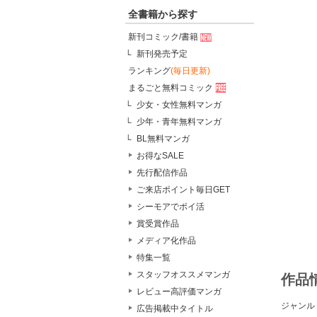
全書籍から探す
新刊コミック/書籍
新刊発売予定
ランキング
(毎日更新)
まるごと無料コミック
少女・女性無料マンガ
少年・青年無料マンガ
BL無料マンガ
お得なSALE
先行配信作品
ご来店ポイント毎日GET
シーモアでポイ活
賞受賞作品
メディア化作品
特集一覧
スタッフオススメマンガ
作品
レビュー高評価マンガ
ジャンル
広告掲載中タイトル