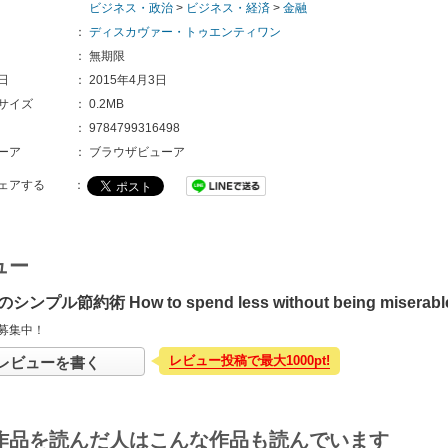
ビジネス・政治
>
ビジネス・経済
>
金融
：
ディスカヴァー・トゥエンティワン
：
無期限
日
：
2015年4月3日
サイズ
：
0.2MB
：
9784799316498
ーア
：
ブラウザビューア
ェアする
：
ュー
ンプル節約術 How to spend less without being miser
募集中！
レビュー投稿で最大1000pt!
レビューを書く
作品を読んだ人はこんな作品も読んでいます