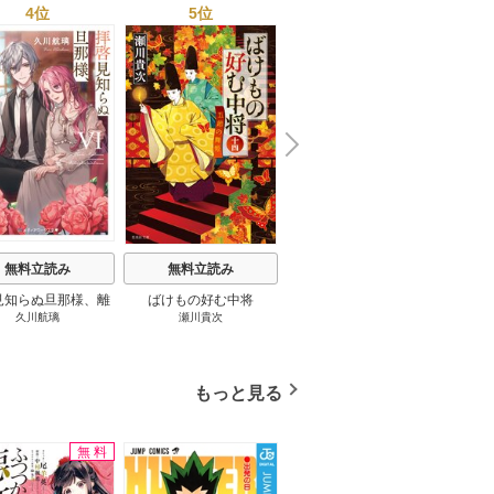
4位
5位
6位
N
x
e
t
無料立読み
無料立読み
無料立読み
見知らぬ旦那様、離
ばけもの好む中将
影まで愛して
結
久川航璃
瀬川貴次
影山優佳
していただきます
もっと見る
無料
立読み増量