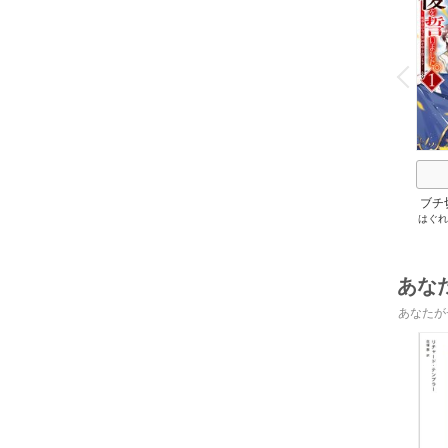
o
v
P
r
e
i
u
ブチ
はぐれ
あな
あなたが