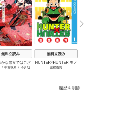
N
x
e
t
無料立読み
無料立読み
無料立読み
つかな悪女ではござ
HUNTER×HUNTER モノ
さようなら、私の冷遇生
みい
英
/
中村颯希
/
ゆき哉
冨樫義博
片桐いくみ
/
頼爾
すが ～雛宮蝶鼠とり
クロ版
活 ～パーティーで声をか
かえ伝～
けてきたのがヤバい男だ
った件
履歴を削除