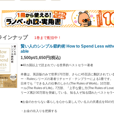
かからない暮らしを心から楽しんでいる人の共通点を93の行動基準に
出入りを把握する
欲を買い物以外で満たす
き、買いどきを知る
ですぐに買わない
かった自分を想像する
ることを考えて買う
ラインナップ
レパートリーを増やす
1巻まで配信中！
は遅い時間から
賢い人のシンプル節約術 How to Spend Less without
の実験台になる
けずに結婚する……e.t.c.
able
1,500pt/1,650円(税込)
切なことは「出費を抑えるテクニック」を覚えることではありません。
なのは「心の持ち方」を変えることです。
■40カ国以上で読まれている世界的ベストセラー著者
人は「お金を使わないこと」を「我慢」だとは考えません。
本書は、英語版のみで世界170万部、さらに45言語に翻訳されてい
からない暮らしを心から楽しみ、シンプルで充実した節約生活を送っています。
ー・Rulesシリーズの著者リチャード・テンプラーによる1冊です。
心の持ち方」を手に入れる方法の数々が紹介された1冊です。
日本でも『できる人の仕事のしかた(The Rules of Work)』10
ール(The Rules of Life)』7万部、『上手な愛し方(The Rules of
リーズ累計30万部を突破している、知る人ぞ知る隠れたベストセラ
■お金のかからない暮らしを心から楽しんでいる人の共通点を93の
・お金の出入りを把握する