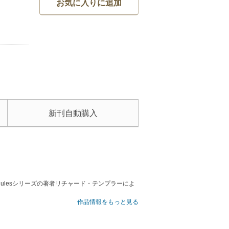
お気に入りに追加
新刊自動購入
ulesシリーズの著者リチャード・テンプラーによ
 Rules of Life)』7万部、『上手な愛し方(The
作品情報をもっと見る
れたベストセラー作家です。