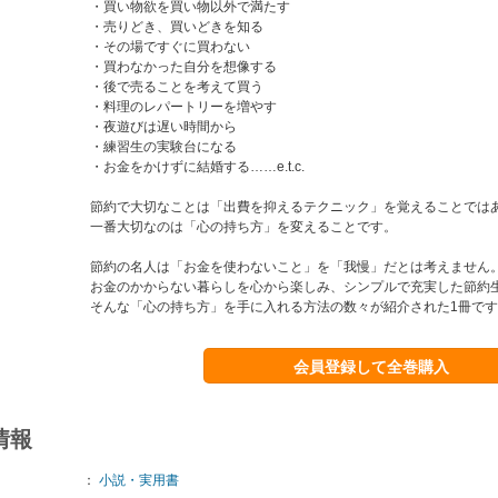
・買い物欲を買い物以外で満たす
・売りどき、買いどきを知る
・その場ですぐに買わない
・買わなかった自分を想像する
・後で売ることを考えて買う
・料理のレパートリーを増やす
・夜遊びは遅い時間から
・練習生の実験台になる
・お金をかけずに結婚する……e.t.c.
節約で大切なことは「出費を抑えるテクニック」を覚えることでは
一番大切なのは「心の持ち方」を変えることです。
節約の名人は「お金を使わないこと」を「我慢」だとは考えません
お金のかからない暮らしを心から楽しみ、シンプルで充実した節約
そんな「心の持ち方」を手に入れる方法の数々が紹介された1冊で
会員登録して全巻購入
情報
：
小説・実用書