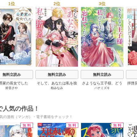
1位
2位
3位
s
無料立読み
無料立読み
無料立読み
爵家の長女でした
そして、あなたは私を捨
さようなら王子様、どう
拝啓
鈴音さや
柏みなみ
ハナミズキ
てる
か私のことは忘れてくだ
婚
さい
で人気の作品！
気の漫画（マンガ）・電子書籍をチェック！
無料
無料
無料