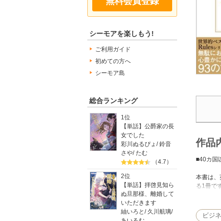
無料会員登録
シーモアを楽しもう!
ご利用ガイド
初めての方へ
シーモア島
総合ランキング
1位
【単話】公爵家の長
女でした
作品
彩川ぬるぴょ
/
鈴音
さや
/
たむ
■40カ
（4.7）
2位
本書は、
【単話】拝啓見知ら
る1冊で
ぬ旦那様、離婚して
日本でも『
いただきます
Rule
紬いろと
/
久川航璃
/
ビジ
あいるむ