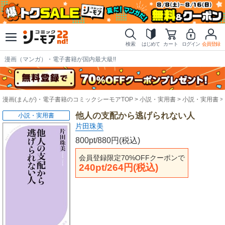
検索
はじめて
カート
ログイン
会員登録
漫画（マンガ）・電子書籍が国内最大級!!
漫画(まんが)・電子書籍のコミックシーモアTOP
小説・実用書
小説・実用書
他人の支配から逃げられない人
小説・実用書
片田珠美
800pt/880円(税込)
会員登録限定70%OFFクーポンで
240pt/264円(税込)