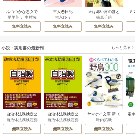
ふつつかな悪女で
主人恋日記
天は赤い河のほと
ミ
尾羊英
/
中村颯
吉永ゆう
篠原千絵
はございますが ～
り
希
/
ゆき哉
雛宮蝶鼠とりかえ
無料立読み
無料立読み
無料立読み
伝～
もっと見る
小説・実用書の最新刊
自治体法務検定公
自治体法務検定公
ヤマケイ文庫 新 く
電車
自治体法務検定委
自治体法務検定委
叶内拓哉
式テキスト 政策
式テキスト 基本
らべてわかる野鳥3
型
員会
員会
法務編 ２０２６
法務編 ２０２６
00 1巻
無料立読み
無料立読み
無料立読み
年度検定対応 1巻
年度検定対応 1巻