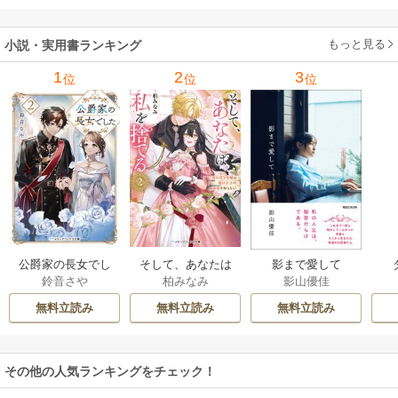
もっと見る
小説・実用書ランキング
1
2
3
位
位
位
公爵家の長女でし
そして、あなたは
影まで愛して
鈴音さや
柏みなみ
影山優佳
た
私を捨てる
無料立読み
無料立読み
無料立読み
その他の人気ランキングをチェック！