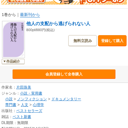
1巻から
｜
最新刊から
他人の支配から逃げられない人
800pt/880円(税込)
無料立読み
登録して購入
作品紹介
会員登録して全巻購入
作家名：
片田珠美
ジャンル：
小説・実用書
小説
>
ノンフィクション
>
ドキュメンタリー
専門書
>
人文
>
心理学
出版社：
ベストセラーズ
雑誌：
ベスト新書
DL期限：無期限