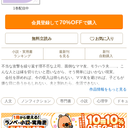
1巻配信中
70%OFF
会員登録して
で購入
無料立読み
お気に入り
小説・実用書
最新刊
新刊
ランキング
を見る
自動購入
不当な攻撃を繰り返す理不尽な上司、面倒なママ友、モラハラ夫……。こ
んな人とは縁を切りたいと思いながら、そう簡単にはいかない現実。
会社を辞めれば、今の収入は得られない。ママ友を避ければ、子どもが
嫌な目に合うかもしれない。夫と別れたら、生活できない。
そんな「逃げたいのに逃げられない人間関係」に悩み、心をすり減らし
作品情報をもっと見る
ている人が増えている。
なぜ逃げられないのか、相手はなぜ支配しようとするのか、どうすれば
人文
ノンフィクション
専門書
小説
心理学
ドキ
逃げられない現実の中で心を軽くすることができるのか。
「逃げられない人」を生み出し続ける背景を分析しながら、他人の支配
に悩んでいる人の心のメカニズムを明らかにする。