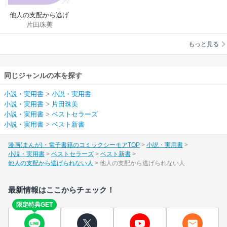
他人の支配から逃げ
片田珠美
られない人
もっと見る
同じジャンルの本を探す
小説・実用書
>
小説・実用書
小説・実用書
>
片田珠美
小説・実用書
>
ベストセラーズ
小説・実用書
>
ベスト新書
漫画(まんが)・電子書籍のコミックシーモアTOP
小説・実用書
小説・実用書
ベストセラーズ
ベスト新書
他人の支配から逃げられない人
他人の支配から逃げられない人
最新情報はここからチェック！
限定特典GET