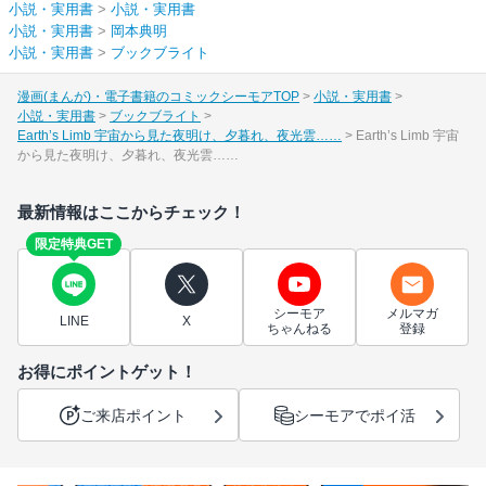
小説・実用書
>
小説・実用書
小説・実用書
>
岡本典明
小説・実用書
>
ブックブライト
漫画(まんが)・電子書籍のコミックシーモアTOP
小説・実用書
小説・実用書
ブックブライト
Earth’s Limb 宇宙から見た夜明け、夕暮れ、夜光雲……
Earth’s Limb 宇宙
から見た夜明け、夕暮れ、夜光雲……
最新情報はここからチェック！
限定特典GET
シーモア
メルマガ
LINE
X
ちゃんねる
登録
お得にポイントゲット！
ご来店ポイント
シーモアでポイ活