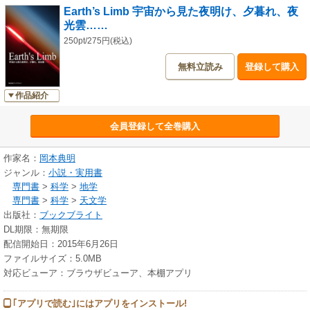
Earth’s Limb 宇宙から見た夜明け、夕暮れ、夜
▼宇宙から見た夜明け
光雲……
真っ暗な中に浮かび上がる朝日が幻想的な雰囲気をかもし出す、ISSからみ
た夜明けの風景を紹介。
250pt/275円(税込)
無料立読み
登録して購入
▼宇宙から見た夕暮れ
およそ90分で地球を1周するISSからは1日に16回、日没が訪れます。ISSか
らみた夕暮れや日没の風景などを紹介。
作品紹介
▼宇宙から見た夜光雲と月
会員登録して全巻購入
地球大気の成層圏の上にある中間圏でできる雲「夜光雲」などの写真を紹
介。
作家名：
岡本典明
ジャンル：
小説・実用書
※本書と既刊の『宇宙から見た夜の地球』の画像を1冊にまとめた『宇宙か
専門書
>
科学
>
地学
ら見た 地球 光の風景』も発売中です。
専門書
>
科学
>
天文学
出版社：
ブックブライト
DL期限：無期限
配信開始日：2015年6月26日
ファイルサイズ：5.0MB
対応ビューア：ブラウザビューア、本棚アプリ
｢アプリで読む｣にはアプリをインストール!