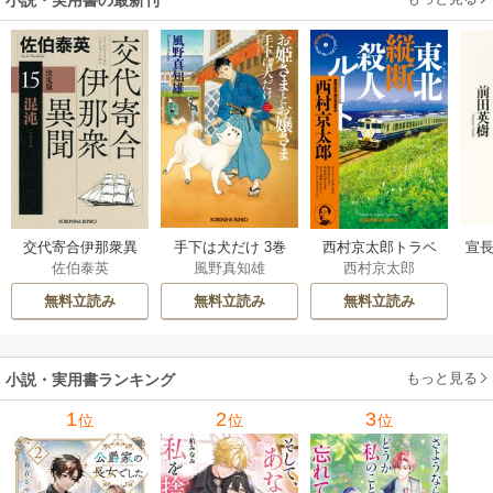
小説・実用書の最新刊
交代寄合伊那衆異
手下は犬だけ 3巻
西村京太郎トラベ
宣長
佐伯泰英
風野真知雄
西村京太郎
聞 15巻
ルミステリー・セ
レクション 2巻
無料立読み
無料立読み
無料立読み
もっと見る
小説・実用書ランキング
1
2
3
位
位
位