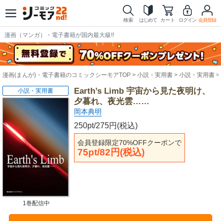
検索
はじめて
カート
ログイン
会員登録
漫画（マンガ）・電子書籍が国内最大級!!
漫画(まんが)・電子書籍のコミックシーモアTOP
小説・実用書
小説・実用書
Earth’s Limb 宇宙から見た夜明け、
小説・実用書
夕暮れ、夜光雲……
岡本典明
250pt/275円(税込)
会員登録限定70%OFFクーポンで
75pt/82円(税込)
1巻配信中