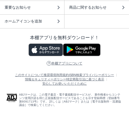
重要なお知らせ
商品に関するお知らせ
ホームアイコンを追加
本棚アプリを無料ダウンロード！
本棚アプリについて
このサイトについて
推奨環境
利用規約
ISBN検索
プライバシーポリシー
情報セキュリティーポリシー
特定商取引法に基づく表示
安心してお使いいただくために
ABJマークは、この電子書店・電子書籍配信サービスが、 著作権者からコンテ
ンツ使用許諾を得た正規版配信サービスであることを示す登録商標（登録番号
第6091713号）です。 詳しくは［ABJマーク］または［電子出版制作・流通協
議会］で検索してください。
(C)NTTソルマーレ