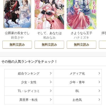
公爵家の長女でし
そして、あなたは
さようなら王子
拝
鈴音さや
柏みなみ
ハナミズキ
た
私を捨てる
様、どうか私のこ
様
とは忘れてくださ
無料立読み
無料立読み
無料立読み
い
その他の人気ランキングをチェック！
総合ランキング
メディア化
少女・女性
少年・青年
TL・レディコミ
BL
異世界・転生
お色気