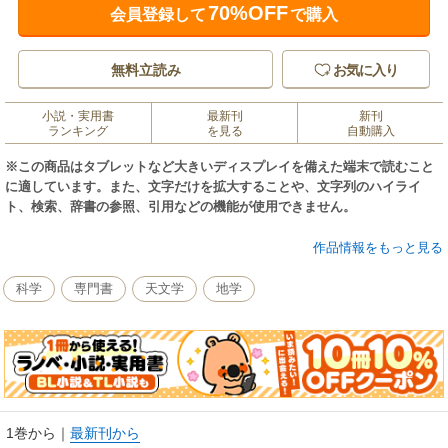
70%OFF
会員登録して
で購入
無料立読み
お気に入り
小説・実用書
最新刊
新刊
ランキング
を見る
自動購入
※この商品はタブレットなど大きいディスプレイを備えた端末で読むこと
に適しています。また、文字だけを拡大することや、文字列のハイライ
ト、検索、辞書の参照、引用などの機能が使用できません。
およそ90分で地球を1周する国際宇宙ステーション（ISS）からは、1日に
作品情報をもっと見る
16回も日の出や日没を見ることができます。
科学
専門書
天文学
地学
本書では、ISSから見た夜明けや夕暮れ時の光景のほか、地球大気の中間圏
にできる「夜光雲」、水平線上に浮かぶ月のある景色などを映した画像を
掲載しています。
美しく、ときに幻想的な画像の数々をご覧ください。
【主な内容】
1巻から
｜
最新刊から