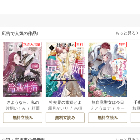
もっと見る
広告で人気の作品!
立読み増量
無料
無料
さようなら、私の
社交界の毒婦とよ
無自覚聖女は今日
千
片桐いくみ
/
頼爾
霜月かいり
/
来須
えとうヨナ
/
あー
枝
冷遇生活 ～パーテ
ばれる私～素敵な
も無意識に力を垂
国
みかん
もんど
/
あんべよ
AK
ィーで声をかけて
辺境伯令息に腕を
れ流す ～公爵家
皇
無料立読み
無料立読み
無料立読み
しろう
きたのがヤバい男
折られたので、責
の落ちこぼれ令
溺
だった件
任とってもらいま
嬢、嫁ぎ先で幸せ
す～
を掴み取る～
もっと見る