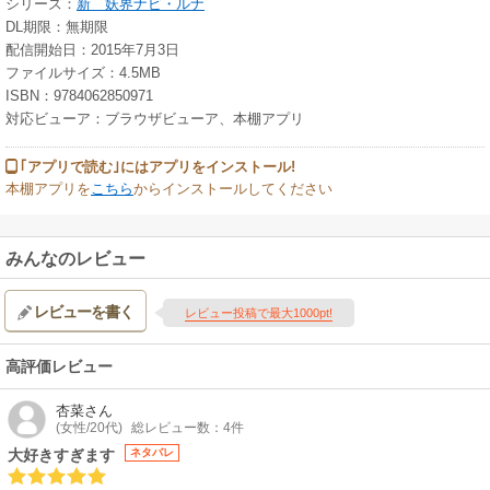
シリーズ：
新 妖界ナビ・ルナ
DL期限：無期限
配信開始日：2015年7月3日
ファイルサイズ：4.5MB
ISBN：9784062850971
対応ビューア：ブラウザビューア、本棚アプリ
｢アプリで読む｣にはアプリをインストール!
本棚アプリを
こちら
からインストールしてください
みんなのレビュー
レビューを書く
レビュー投稿で最大1000pt!
高評価レビュー
杏菜
さん
(女性/20代)
総レビュー数：4件
大好きすぎます
ネタバレ