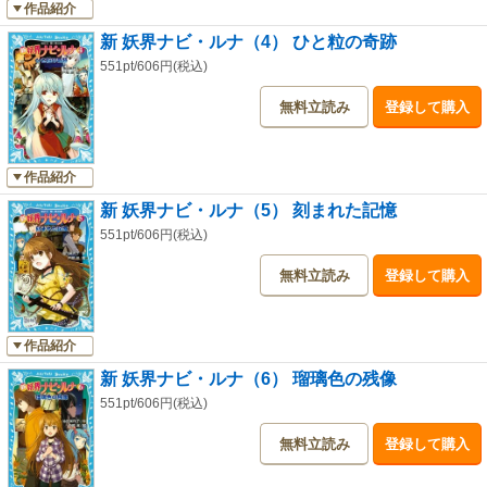
作品紹介
新 妖界ナビ・ルナ（4） ひと粒の奇跡
551pt/606円(税込)
無料立読み
登録して購入
作品紹介
新 妖界ナビ・ルナ（5） 刻まれた記憶
551pt/606円(税込)
無料立読み
登録して購入
作品紹介
新 妖界ナビ・ルナ（6） 瑠璃色の残像
551pt/606円(税込)
無料立読み
登録して購入