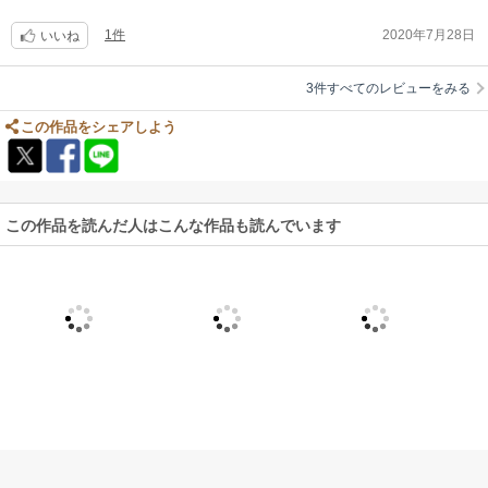
1件
2020年7月28日
いいね
3件すべてのレビューをみる
この作品をシェアしよう
この作品を読んだ人はこんな作品も読んでいます