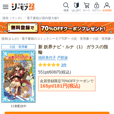
検索
はじめて
カート
ログイン
会員登録
漫画（マンガ）・電子書籍が国内最大級!!
漫画(まんが)・電子書籍のコミックシーモアTOP
小説・実用書
小説・実用書
新 妖界ナビ・ルナ（1） ガラスの指
小説・実用書
輪
池田美代子
戸部淑
3件
551pt/606円(税込)
会員登録限定70%OFFクーポンで
165pt/181円(税込)
11巻配信中