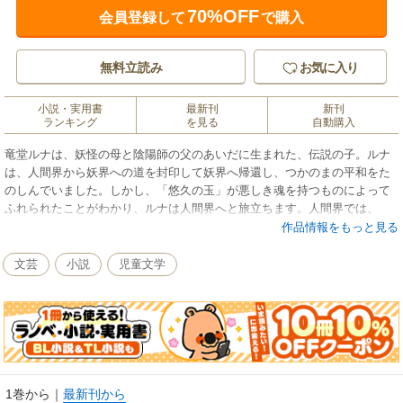
70%OFF
会員登録して
で購入
無料立読み
お気に入り
小説・実用書
最新刊
新刊
ランキング
を見る
自動購入
竜堂ルナは、妖怪の母と陰陽師の父のあいだに生まれた、伝説の子。ルナ
は、人間界から妖界への道を封印して妖界へ帰還し、つかのまの平和をた
のしんでいました。しかし、「悠久の玉」が悪しき魂を持つものによって
ふれられたことがわかり、ルナは人間界へと旅立ちます。人間界では、
「悠久の玉」は持ちさられていました！大人気シリーズが新展開でスター
作品情報をもっと見る
ト！！
文芸
小説
児童文学
1巻から
｜
最新刊から