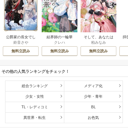
公爵家の長女でし
結界師の一輪華
そして、あなたは
拝
鈴音さや
クレハ
柏みなみ
た
私を捨てる
様
無料立読み
無料立読み
無料立読み
その他の人気ランキングをチェック！
総合ランキング
メディア化
少女・女性
少年・青年
TL・レディコミ
BL
異世界・転生
お色気