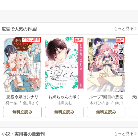
もっと見る
広告で人気の作品!
立読み増量
無料
無料
悪役令嬢はシナリ
お姉ちゃんの翠く
ループ7回目の悪役
天
柊一葉
/
藍川さく
目黒あむ
木乃ひのき
/
雨川
オを知らない ～乙
ん
令嬢は、元敵国で
ら
透子
/
八美☆わん
女ゲームの世界で
自由気ままな花嫁
無料立読み
無料立読み
無料立読み
真実の恋を探しま
生活を満喫する
す！～
もっと見る
小説・実用書の最新刊