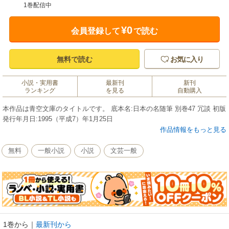
1巻配信中
¥0
会員登録して
で読む
無料で読む
お気に入り
小説・実用書
最新刊
新刊
ランキング
を見る
自動購入
本作品は青空文庫のタイトルです。 底本名:日本の名随筆 別巻47 冗談 初版
発行年月日:1995（平成7）年1月25日
作品情報をもっと見る
無料
一般小説
小説
文芸一般
1巻から
｜
最新刊から