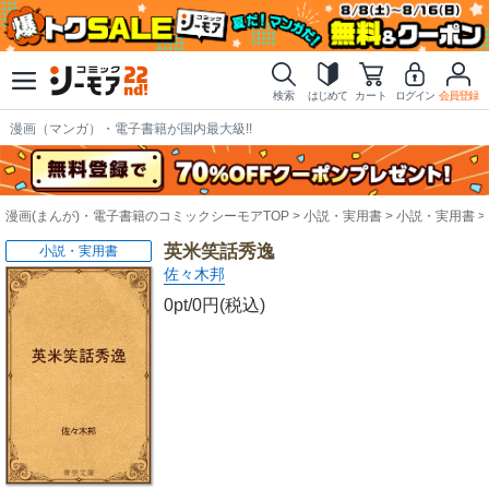
検索
はじめて
カート
ログイン
会員登録
漫画（マンガ）・電子書籍が国内最大級!!
漫画(まんが)・電子書籍のコミックシーモアTOP
小説・実用書
小説・実用書
英米笑話秀逸
小説・実用書
佐々木邦
0pt/0円(税込)