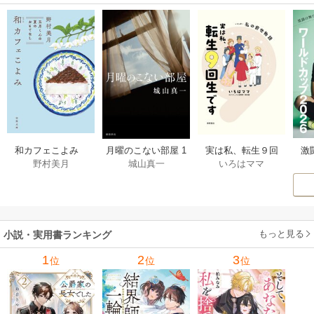
激
和カフェこよみ
月曜のこない部屋 1
実は私、転生９回
野村美月
城山真一
いろはママ
前
五月くんの夏のお
巻
生です マンガ
ー
もてなし 1巻
私の前世物語 1巻
もっと見る
小説・実用書ランキング
1
2
3
位
位
位