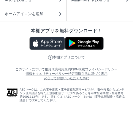
ホームアイコンを追加
本棚アプリを無料ダウンロード！
本棚アプリについて
このサイトについて
推奨環境
利用規約
ISBN検索
プライバシーポリシー
情報セキュリティーポリシー
特定商取引法に基づく表示
安心してお使いいただくために
ABJマークは、この電子書店・電子書籍配信サービスが、 著作権者からコンテ
ンツ使用許諾を得た正規版配信サービスであることを示す登録商標（登録番号
第6091713号）です。 詳しくは［ABJマーク］または［電子出版制作・流通協
議会］で検索してください。
(C)NTTソルマーレ