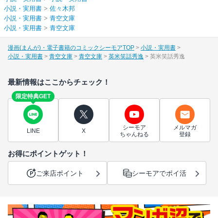
小説・実用書
>
佐々木邦
小説・実用書
>
青空文庫
小説・実用書
>
青空文庫
漫画(まんが)・電子書籍のコミックシーモアTOP
小説・実用書
小説・実用書
青空文庫
青空文庫
英米笑話秀逸
英米笑話秀逸
最新情報はここからチェック！
限定特典GET
シーモア
メルマガ
LINE
X
ちゃんねる
登録
お得にポイントゲット！
ご来店ポイント
シーモアでポイ活