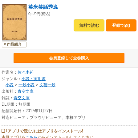
英米笑話秀逸
0pt/0円(税込)
¥0
無料で読む
登録で
作品紹介
会員登録して全巻購入
作家名：
佐々木邦
ジャンル：
小説・実用書
小説
>
一般小説
>
文芸一般
出版社：
青空文庫
雑誌：
青空文庫
DL期限：無期限
配信開始日：2017年1月27日
対応ビューア：ブラウザビューア、本棚アプリ
｢アプリで読む｣にはアプリをインストール!
本棚アプリを
こちら
からインストールしてください