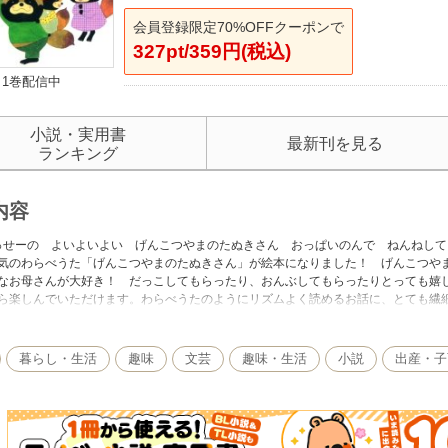
会員登録限定70%OFFクーポンで
327pt/359円(税込)
1巻配信中
小説・実用書
最新刊を見る
ランキング
内容
っせーの よいよいよい げんこつやまのたぬきさん おっぱいのんで ねんねし
気のわらべうた「げんこつやまのたぬきさん」が絵本になりました！ げんこつや
なお母さんが大好き！ だっこしてもらったり、おんぶしてもらったりとっても嬉し
ら楽しんでいただけます。わらべうたのようにリズムよく読めるお話に、とても繊
巻末には、楽譜・手遊び歌の遊び方もついているので、親子で遊べる一冊です。
暮らし・生活
趣味
文芸
趣味・生活
小説
出産・子