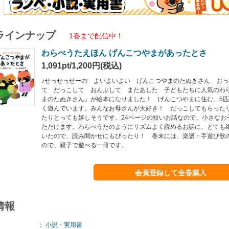
ラインナップ
1巻まで配信中！
わらべうたえほん げんこつやまがあったとさ
1,091pt/1,200円(税込)
♪せっせっせーの よいよいよい げんこつやまのたぬきさん お
て だっこして おんぶして またあした 子どもたちに人気のわ
まのたぬきさん」が絵本になりました！ げんこつやまに住む、5
く遊んでいます。みんなお母さんが大好き！ だっこしてもらった
たりとっても嬉しそうです。24ページの短いお話なので、小さなお
ただけます。わらべうたのようにリズムよく読めるお話に、とても
いたので、読み聞かせにもぴったり！ 巻末には、楽譜・手遊び歌
ので、親子で遊べる一冊です。
会員登録して全巻購入
情報
：
小説・実用書