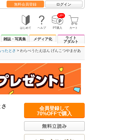
無料会員登録
ログイン
UP!
はじめて
ヘルプ
PT購入
カート
ライト
雑誌・写真集
メディア化
アダルト
あったとさ
わらべうたえほん げんこつやまがあ
とさ
会員登録して
70%OFFで購入