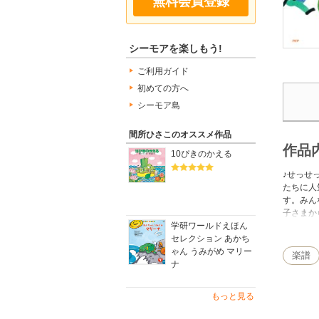
無料会員登録
シーモアを楽しもう!
ご利用ガイド
初めての方へ
シーモア島
間所ひさこのオススメ作品
作品
10ぴきのかえる
♪せっせ
たちに人
す。みん
子さまか
学研ワールドえほん
たり！ 
セレクション あかち
ゃん うみがめ マリー
楽譜
ナ
もっと見る