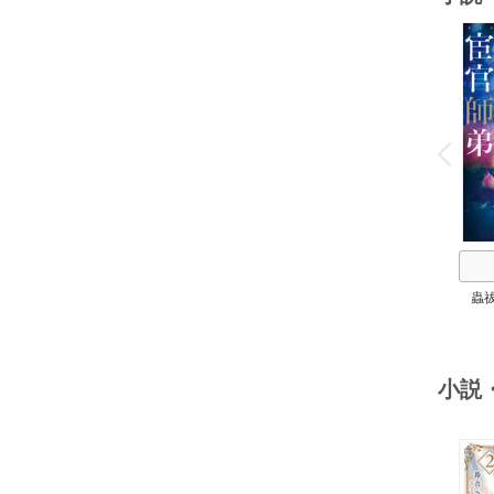
o
v
P
r
e
i
u
蟲
小説