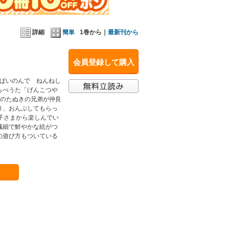
詳細
簡単
1巻から｜
最新刊から
会員登録して購入
っぱいのんで ねんねし
らべうた「げんこつや
匹のたぬきの兄弟が仲良
り、おんぶしてもらっ
子さまから楽しんでい
繊細で鮮やかな絵がつ
の遊び方もついている