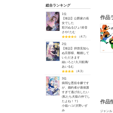
総合ランキング
1位
作品
【単話】公爵家の長
女でした
彩川ぬるぴょ
/
鈴音
さや
/
たむ
（4.7）
2位
【単話】拝啓見知ら
ぬ旦那様、離婚して
いただきます
紬いろと
/
久川航璃
/
あいるむ
（4.3）
3位
病弱な悪役令嬢です
が、婚約者が過保護
すぎて逃げ出したい
(私たち犬猿の仲でし
作品
たよね！？)
小箱ハコ
/
沢野いず
み
ジャンル