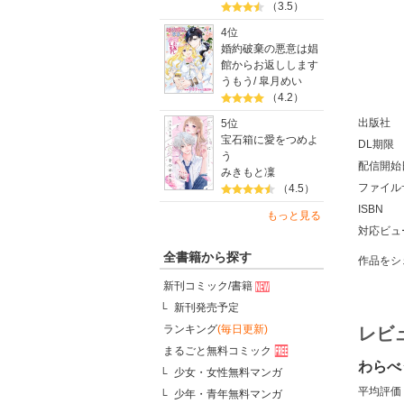
（3.5）
4位
婚約破棄の悪意は娼
館からお返しします
うもう
/
皐月めい
（4.2）
出版社
5位
宝石箱に愛をつめよ
DL期限
う
配信開始
みきもと凜
ファイル
（4.5）
ISBN
もっと見る
対応ビュ
全書籍から探す
作品をシ
新刊コミック/書籍
新刊発売予定
ランキング
(毎日更新)
レビ
まるごと無料コミック
わらべ
少女・女性無料マンガ
平均評価
少年・青年無料マンガ