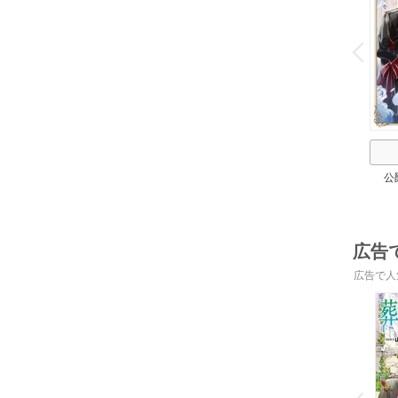
o
v
P
r
e
i
u
公
広告
広告で人
o
v