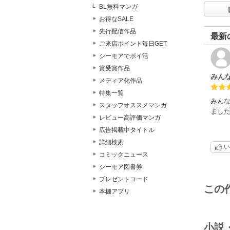
BL無料マンガ
お得なSALE
先行配信作品
最新
ご来店ポイント毎日GET
シーモアでポイ活
賞受賞作品
みん
メディア化作品
特集一覧
みん
スタッフオススメマンガ
まし
レビュー高評価マンガ
広告掲載中タイトル
詳細検索
い
コミックニュース
シーモア図書券
プレゼントコード
この
本棚アプリ
小説