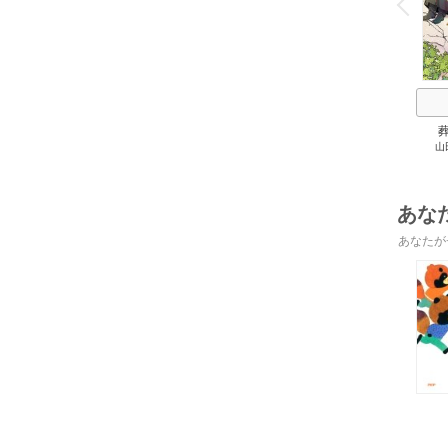
P
r
e
i
u
山
あな
あなたが