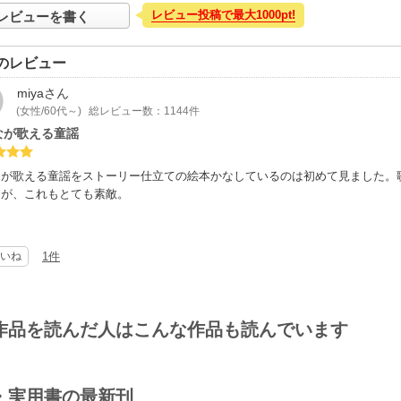
レビュー投稿で最大1000pt!
レビューを書く
のレビュー
miya
さん
(女性/60代～)
総レビュー数：1144件
なが歌える童謡
なが歌える童謡をストーリー仕立ての絵本かなしているのは初めて見ました。
たが、これもとても素敵。
いね
1件
作品を読んだ人はこんな作品も読んでいます
・実用書の最新刊