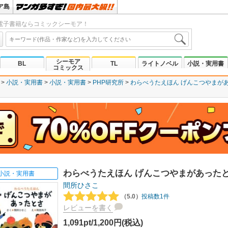
ア島
電子書籍ならコミックシーモア！
シーモア
BL
TL
ライトノベル
小説・実用書
コミックス
小説・実用書
小説・実用書
PHP研究所
わらべうたえほん げんこつやまが
わらべうたえほん げんこつやまがあった
小説・実用書
間所ひさこ
（5.0）
投稿数1件
レビューを書く
1,091pt/1,200円(税込)