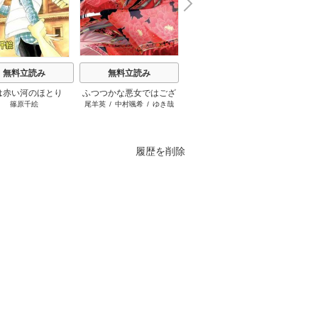
N
x
e
t
無料立読み
無料立読み
無料立読み
は赤い河のほとり
ふつつかな悪女ではござ
ブチ切れ令嬢は報復を誓
千夜千
篠原千絵
尾羊英
/
中村颯希
/
ゆき哉
はぐれメタボ
/
おおのいも
/
枝豆ず
いますが ～雛宮蝶鼠とり
いました。
ですが
昌未
かえ伝～
うも溺
履歴を削除