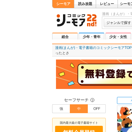
シーモア
読み放題
レビュー
シーモ
漫画（まんが）・
ジャンルで探す
総合
少年・青年
少女・女性
漫画(まんが)・電子書籍のコミックシーモアTOP
ったとさ
セーフサーチ
？
強
中
OFF
国内最大級の電子書籍サイト