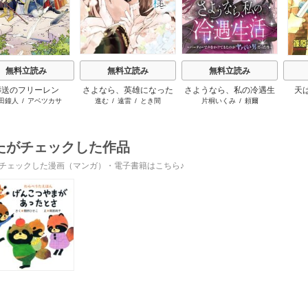
無料立読み
無料立読み
無料立読み
葬送のフリーレン
さよなら、英雄になった
さようなら、私の冷遇生
天
田鐘人
/
アベツカサ
進む
/
遠雷
/
とき間
片桐いくみ
/
頼爾
旦那様 ～ただ祈るだけ
活 ～パーティーで声をか
の役立たずな妻のはずで
けてきたのがヤバい男だ
したが……～
った件
たがチェックした作品
チェックした漫画（マンガ）・電子書籍はこちら♪