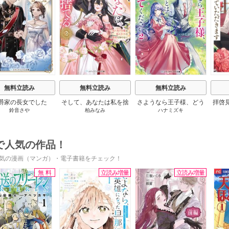
s
無料立読み
無料立読み
無料立読み
爵家の長女でした
そして、あなたは私を捨
さようなら王子様、どう
拝啓
鈴音さや
柏みなみ
ハナミズキ
てる
か私のことは忘れてくだ
婚
さい
で人気の作品！
気の漫画（マンガ）・電子書籍をチェック！
無料
立読み増量
立読み増量
s