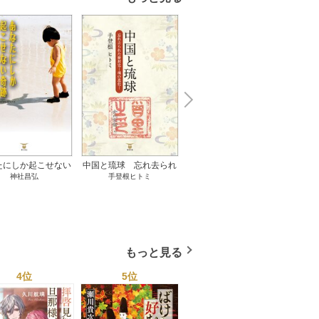
N
x
e
t
たにしか起こせない
中国と琉球 忘れ去られ
ささやかな、あるいは取
ゲー
神社昌弘
手登根ヒトミ
八木詠美
奇跡 1巻
た冊封史―魂の進化― 1
り返しがつかないもの 1
――ｅ
巻
巻
教育
もっと見る
4位
5位
6位