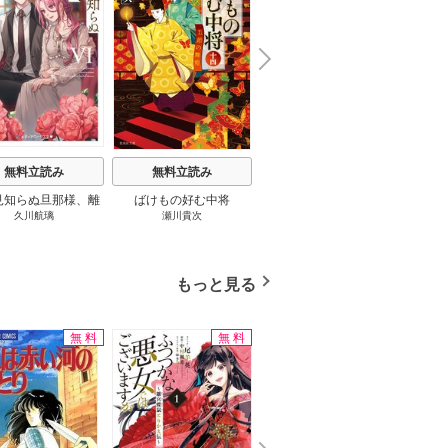
N
x
e
t
無料立読み
無料立読み
無料立読み
見知らぬ旦那様、離
ばけもの好む中将
影まで愛して
結
久川航璃
瀬川貴次
影山優佳
していただきます
もっと見る
無料
無料
無料