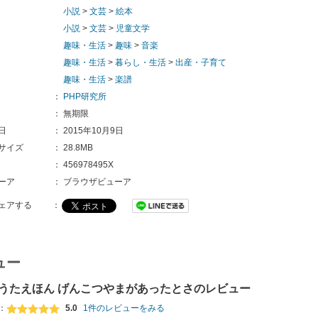
小説
>
文芸
>
絵本
小説
>
文芸
>
児童文学
趣味・生活
>
趣味
>
音楽
趣味・生活
>
暮らし・生活
>
出産・子育て
趣味・生活
>
楽譜
：
PHP研究所
：
無期限
日
：
2015年10月9日
サイズ
：
28.8MB
：
456978495X
ーア
：
ブラウザビューア
ェアする
：
ュー
うたえほん げんこつやまがあったとさのレビュー
：
5.0
1件のレビューをみる