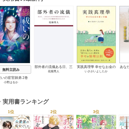
s
部外者の流儀ある日、三
実践真理學 幸せなお金の
あな
無料立読み
花畑秀人
いさがいよしたか
木たかしの5000曲を託さ
使い方編 1巻
れたぼくは、いかにして
祓いの宦官師弟 2巻
その価値を最大化したか
小野はるか
1巻
・実用書ランキング
1位
2位
3位