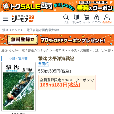
検索
はじめて
カート
ログイン
会員登録
漫画（マンガ）・電子書籍が国内最大級!!
漫画(まんが)・電子書籍のコミックシーモアTOP
小説・実用書
小説・実用書
撃沈 太平洋海戦記
小説・実用書
豊田穣
550pt/605円(税込)
会員登録限定70%OFFクーポンで
165pt/181円(税込)