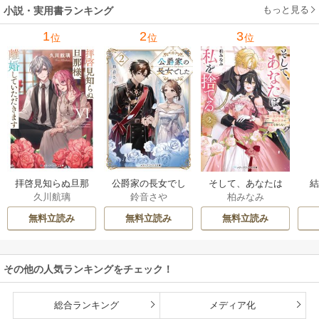
もっと見る
小説・実用書ランキング
1
2
3
位
位
位
拝啓見知らぬ旦那
公爵家の長女でし
そして、あなたは
久川航璃
鈴音さや
柏みなみ
様、離婚していた
た
私を捨てる
だきます
無料立読み
無料立読み
無料立読み
その他の人気ランキングをチェック！
総合ランキング
メディア化