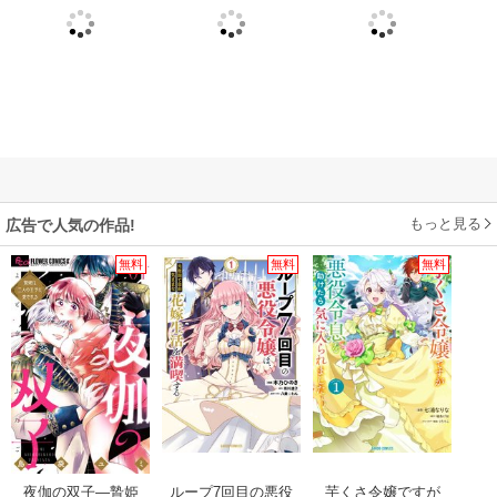
もっと見る
広告で人気の作品!
無料
無料
無料
夜伽の双子―贄姫
ループ7回目の悪役
芋くさ令嬢ですが