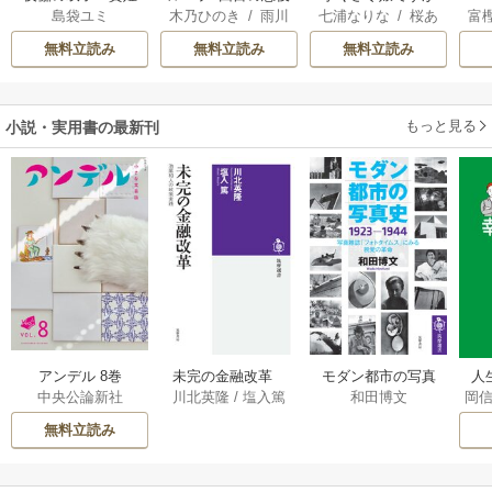
島袋ユミ
木乃ひのき
/
雨川
七浦なりな
/
桜あ
富
は二人の王子に愛
令嬢は、元敵国で
悪役令息を助けた
透子
/
八美☆わん
げは
/
くろでこ
される―
自由気ままな花嫁
ら気に入られまし
無料立読み
無料立読み
無料立読み
生活を満喫する
た
もっと見る
小説・実用書の最新刊
アンデル 8巻
未完の金融改革
モダン都市の写真
人
中央公論新社
川北英隆
/
塩入篤
和田博文
岡
――池尾和人の政
史 1923－1944
教
策実践 1巻
――写真雑誌「フ
の
無料立読み
ォトタイムス」に
みる視覚の革命 1巻