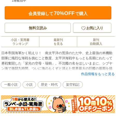
1巻配信中
70%OFF
会員登録して
で購入
無料立読み
お気に入り
小説・実用書
最新刊
新刊
ランキング
を見る
自動購入
日本帝国海軍かく戦えり！ 南太平洋の荒浪のただ中、史上最強の米機動
部隊に熾烈な海戦を挑むこと数度、太平洋海戦中もっとも長期にわたって
勇戦奮闘した「栄光の空母・瑞鶴」。不沈艦の名をほしいままに、シブヤ
ン海で激闘九時間。ついに海のもくずと消えた世界最大の巨艦の最期を描
く「戦艦武蔵自沈す」など、連合艦隊の華麗な日々とその苛酷な運命をた
作品情報をもっと見る
どる海のドラマ集。
一般小説
小説
歴史・時代
架空戦記