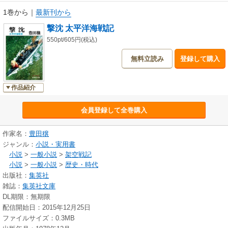
1巻から
｜
最新刊から
撃沈 太平洋海戦記
550pt/605円(税込)
無料立読み
登録して購入
作品紹介
会員登録して全巻購入
作家名：
豊田穣
ジャンル：
小説・実用書
小説
>
一般小説
>
架空戦記
小説
>
一般小説
>
歴史・時代
出版社：
集英社
雑誌：
集英社文庫
DL期限：無期限
配信開始日：2015年12月25日
ファイルサイズ：0.3MB