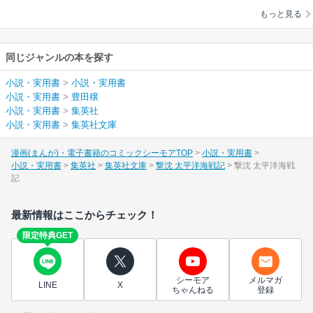
もっと見る
同じジャンルの本を探す
小説・実用書
>
小説・実用書
小説・実用書
>
豊田穣
小説・実用書
>
集英社
小説・実用書
>
集英社文庫
漫画(まんが)・電子書籍のコミックシーモアTOP
小説・実用書
小説・実用書
集英社
集英社文庫
撃沈 太平洋海戦記
撃沈 太平洋海戦
記
最新情報はここからチェック！
限定特典GET
シーモア
メルマガ
LINE
X
ちゃんねる
登録