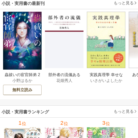
もっと見る
小説・実用書の最新刊
部外者の流儀ある
実践真理學 幸せな
蟲祓いの宦官師弟 2
あ
花畑秀人
いさがいよしたか
小野はるか
日、三木たかしの5
お金の使い方編 1巻
巻
せ
000曲を託されたぼ
無料立読み
くは、いかにして
その価値を最大化
したか 1巻
もっと見る
小説・実用書ランキング
1
2
3
位
位
位