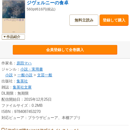
ジヴェルニーの食卓
560pt/616円(税込)
無料立読み
登録して購入
作品紹介
会員登録して全巻購入
作家名：
原田マハ
ジャンル：
小説・実用書
小説
>
一般小説
>
文芸一般
出版社：
集英社
雑誌：
集英社文庫
DL期限：無期限
配信開始日：2015年12月25日
ファイルサイズ：0.2MB
ISBN：9784087453270
対応ビューア：ブラウザビューア、本棚アプリ