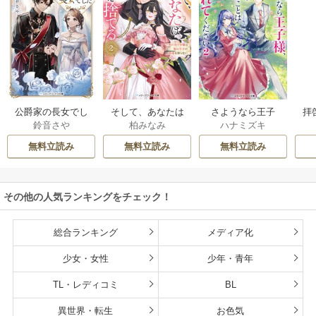
公爵家の長女でし
そして、あなたは
さようなら王子
拝
鈴音さや
柏みなみ
ハナミズキ
た
私を捨てる
様、どうか私のこ
様
とは忘れてくださ
無料立読み
無料立読み
無料立読み
い
その他の人気ランキングをチェック！
総合ランキング
メディア化
少女・女性
少年・青年
TL・レディコミ
BL
異世界・転生
お色気