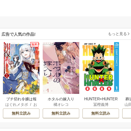
もっと見る
広告で人気の作品!
無料
ブチ切れ令嬢は報
ホタルの嫁入り
HUNTER×HUNTER
葬
はぐれメタボ
/
お
橘オレコ
冨樫義博
山
復を誓いました。
モノクロ版
おのいも
/
昌未
無料立読み
無料立読み
無料立読み