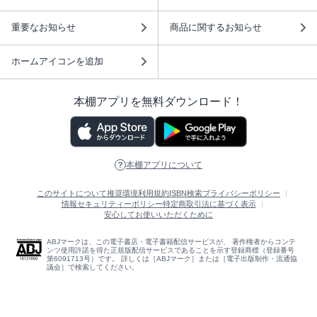
重要なお知らせ
商品に関するお知らせ
ホームアイコンを追加
本棚アプリを無料ダウンロード！
本棚アプリについて
このサイトについて
推奨環境
利用規約
ISBN検索
プライバシーポリシー
情報セキュリティーポリシー
特定商取引法に基づく表示
安心してお使いいただくために
ABJマークは、この電子書店・電子書籍配信サービスが、 著作権者からコンテ
ンツ使用許諾を得た正規版配信サービスであることを示す登録商標（登録番号
第6091713号）です。 詳しくは［ABJマーク］または［電子出版制作・流通協
議会］で検索してください。
(C)NTTソルマーレ