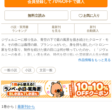
70%OFF
会員登録して
で購入
無料立読み
お気に入り
小説・実用書
最新刊
新刊
ランキング
を見る
自動購入
ジヴェルニーに移り住み、青空の下で庭の風景を描き続けたクロード・モ
ネ。その傍には義理の娘、ブランシュがいた。身を持ち崩したパトロン一
家を引き取り、制作を続けた彼の目には何が映っていたのか。（「ジヴェ
ルニーの食卓」）新しい美を求め、時代を切り拓いた芸術家の人生が色鮮
やかに蘇る。マティス、ピカソ、ドガ、セザンヌら印象派たちの、葛藤と
作品情報をもっと見る
作品への真摯な姿を描いた四つの物語。
一般小説
小説
文芸一般
1巻から
｜
最新刊から