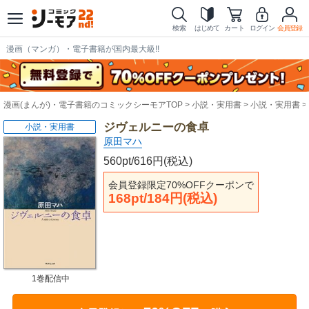
検索
はじめて
カート
ログイン
会員登録
漫画（マンガ）・電子書籍が国内最大級!!
漫画(まんが)・電子書籍のコミックシーモアTOP
小説・実用書
小説・実用書
ジヴェルニーの食卓
小説・実用書
原田マハ
560pt/616円(税込)
会員登録限定70%OFFクーポンで
168pt/184円(税込)
1巻配信中