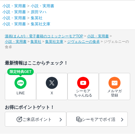
小説・実用書
>
小説・実用書
小説・実用書
>
原田マハ
小説・実用書
>
集英社
小説・実用書
>
集英社文庫
漫画(まんが)・電子書籍のコミックシーモアTOP
小説・実用書
小説・実用書
集英社
集英社文庫
ジヴェルニーの食卓
ジヴェルニーの
食卓
最新情報はここからチェック！
限定特典GET
シーモア
メルマガ
LINE
X
ちゃんねる
登録
お得にポイントゲット！
ご来店ポイント
シーモアでポイ活