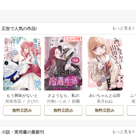
もっと見る
広告で人気の作品!
立読み増量
もう興味がないと
さようなら、私の
みいちゃんと山田
ふ
和泉杏花
/
さびの
片桐いくみ
/
頼爾
亜月ねね
尾
離婚された令嬢の
冷遇生活 ～パーテ
さん
は
ぶち
意外と楽しい新生
ィーで声をかけて
雛
無料立読み
無料立読み
無料立読み
活
きたのがヤバい男
だった件
もっと見る
小説・実用書の最新刊