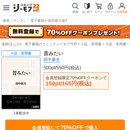
検索
はじめて
カート
ログイン
会員登録
漫画（マンガ）・電子書籍が国内最大級!!
漫画(まんが)・電子書籍のコミックシーモアTOP
小説・実用書
小説・実用書
昔みたい
小説・実用書
田中康夫
500pt/550円(税込)
会員登録限定70%OFFクーポンで
150pt/165円(税込)
1巻配信中
70%OFF
会員登録して
で購入