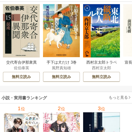
交代寄合伊那衆異
手下は犬だけ 3巻
西村京太郎トラベ
宣長
佐伯泰英
風野真知雄
西村京太郎
聞 15巻
ルミステリー・セ
レクション 2巻
無料立読み
無料立読み
無料立読み
もっと見る
小説・実用書ランキング
1
2
3
位
位
位