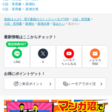
小説・実用書
>
新潮社
小説・実用書
>
新潮文庫
漫画(まんが)・電子書籍のコミックシーモアTOP
小説・実用書
小説・実用書
新潮社
新潮文庫
昔みたい
昔みたい
最新情報はここからチェック！
限定特典GET
シーモア
メルマガ
LINE
X
ちゃんねる
登録
お得にポイントゲット！
ご来店ポイント
シーモアでポイ活