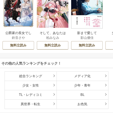
公爵家の長女でし
そして、あなたは
影まで愛して
鈴音さや
柏みなみ
影山優佳
た
私を捨てる
無料立読み
無料立読み
無料立読み
その他の人気ランキングをチェック！
総合ランキング
メディア化
少女・女性
少年・青年
TL・レディコミ
BL
異世界・転生
お色気