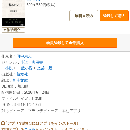
500pt/550円(税込)
無料立読み
登録して購入
作品紹介
会員登録して全巻購入
作家名：
田中康夫
ジャンル：
小説・実用書
小説
>
一般小説
>
文芸一般
出版社：
新潮社
雑誌：
新潮文庫
DL期限：無期限
配信開始日：2016年6月24日
ファイルサイズ：1.0MB
ISBN：9784101434056
対応ビューア：ブラウザビューア、本棚アプリ
｢アプリで読む｣にはアプリをインストール!
本棚アプリを
こちら
からインストールしてください