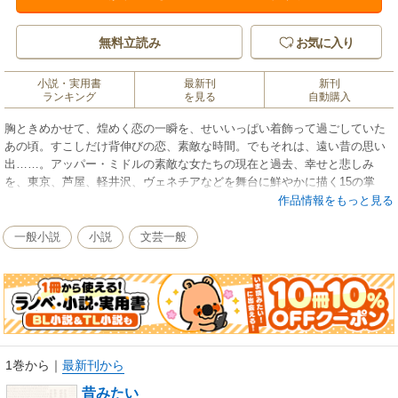
無料立読み
お気に入り
小説・実用書
最新刊
新刊
ランキング
を見る
自動購入
胸ときめかせて、煌めく恋の一瞬を、せいいっぱい着飾って過ごしていた
あの頃。すこしだけ背伸びの恋、素敵な時間。でもそれは、遠い昔の思い
出……。アッパー・ミドルの素敵な女たちの現在と過去、幸せと悲しみ
を、東京、芦屋、軽井沢、ヴェネチアなどを舞台に鮮やかに描く15の掌
編。女の子と呼ぶには人生を少しだけ経験し過ぎ、女と呼ぶには、まだ早
作品情報をもっと見る
過ぎるあなたに贈る恋愛小説。
一般小説
小説
文芸一般
1巻から
｜
最新刊から
昔みたい