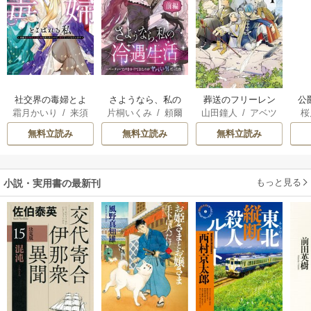
社交界の毒婦とよ
さようなら、私の
葬送のフリーレン
公
霜月かいり
/
来須
片桐いくみ
/
頼爾
山田鐘人
/
アベツ
桜
ばれる私～素敵な
冷遇生活 ～パーテ
は
みかん
カサ
辺境伯令息に腕を
ィーで声をかけて
無料立読み
無料立読み
無料立読み
折られたので、責
きたのがヤバい男
任とってもらいま
だった件
す～
もっと見る
小説・実用書の最新刊