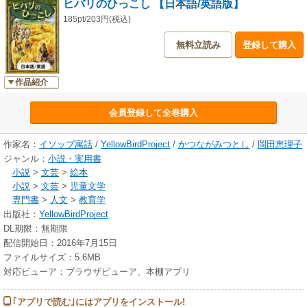
ヒバリのひっこし 【日本語/英語版】
185pt/203円(税込)
無料立読み
登録して購入
作品紹介
会員登録して全巻購入
作家名：
イソップ寓話
/
YellowBirdProject
/
かつながみつとし
/
岡田恵理子
ジャンル：
小説・実用書
小説
>
文芸
>
絵本
小説
>
文芸
>
児童文学
専門書
>
人文
>
教育学
出版社：
YellowBirdProject
DL期限：無期限
配信開始日：2016年7月15日
ファイルサイズ：5.6MB
対応ビューア：ブラウザビューア、本棚アプリ
｢アプリで読む｣にはアプリをインストール!