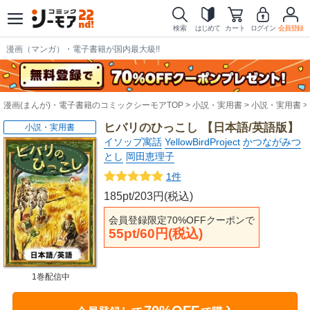
検索
はじめて
カート
ログイン
会員登録
漫画（マンガ）・電子書籍が国内最大級!!
漫画(まんが)・電子書籍のコミックシーモアTOP
小説・実用書
小説・実用書
ヒバリのひっこし 【日本語/英語版】
小説・実用書
イソップ寓話
YellowBirdProject
かつながみつ
とし
岡田恵理子
1件
185pt/203円(税込)
会員登録限定70%OFFクーポンで
55pt/60円(税込)
1巻配信中