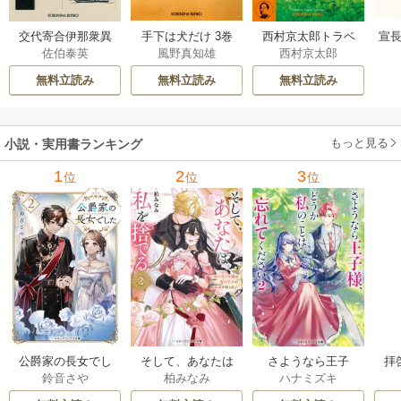
交代寄合伊那衆異
手下は犬だけ 3巻
西村京太郎トラベ
宣長
佐伯泰英
風野真知雄
西村京太郎
聞 15巻
ルミステリー・セ
レクション 2巻
無料立読み
無料立読み
無料立読み
もっと見る
小説・実用書ランキング
1
2
3
位
位
位
公爵家の長女でし
そして、あなたは
さようなら王子
拝
鈴音さや
柏みなみ
ハナミズキ
た
私を捨てる
様、どうか私のこ
様
とは忘れてくださ