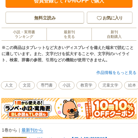
70%OFF
会員登録して
で購入
無料立読み
お気に入り
小説・実用書
最新刊
新刊
ランキング
を見る
自動購入
※この商品はタブレットなど大きいディスプレイを備えた端末で読むこと
に適しています。また、文字だけを拡大することや、文字列のハイライ
ト、検索、辞書の参照、引用などの機能が使用できません。
広い麦畑で暮らす、ヒバリの親子。お母さんヒバリは麦の刈り取りの時期
作品情報をもっと見る
が来ても、一向にひっこしを始めようとしません。それは人間の「ある性
格」を、とてもよく理解していたからなのです。【きいろいとり文庫 第2
人文
文芸
専門書
小説
教育学
児童文学
絵本
作品目】
1巻から
｜
最新刊から