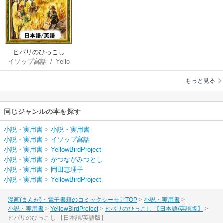
ヒバリのひっこし
イソップ寓話
/
Yello
【日本語/英語版】
wBirdProject
/
かつ
もっと見る
ながみつとし
/
岡田
恵理子
同じジャンルの本を探す
小説・実用書
>
小説・実用書
小説・実用書
>
イソップ寓話
小説・実用書
>
YellowBirdProject
小説・実用書
>
かつながみつとし
小説・実用書
>
岡田恵理子
小説・実用書
>
YellowBirdProject
漫画(まんが)・電子書籍のコミックシーモアTOP
小説・実用書
小説・実用書
YellowBirdProject
ヒバリのひっこし 【日本語/英語版】
ヒバリのひっこし 【日本語/英語版】