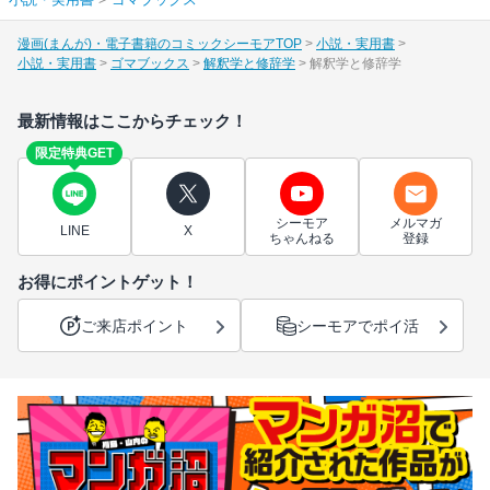
漫画(まんが)・電子書籍のコミックシーモアTOP
小説・実用書
小説・実用書
ゴマブックス
解釈学と修辞学
解釈学と修辞学
最新情報はここからチェック！
限定特典GET
シーモア
メルマガ
LINE
X
ちゃんねる
登録
お得にポイントゲット！
ご来店ポイント
シーモアでポイ活