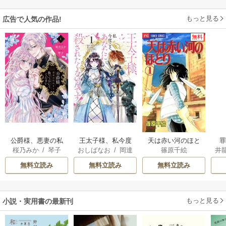
もっと見る
広告で人気の作品!
無料
公爵様、悪妻の私
王太子様、私今度
天は赤い河のほと
桜乃みか
/
琴子
おしばなお
/
岡達
篠原千絵
井
はもう放っておい
こそあなたに殺さ
り
英茉
/
先崎真琴
てください
れたくないんで
無料立読み
無料立読み
無料立読み
す！ ～聖女に嵌め
られた貧乏令嬢、
二度目は串刺し回
もっと見る
小説・実用書の最新刊
避します！～