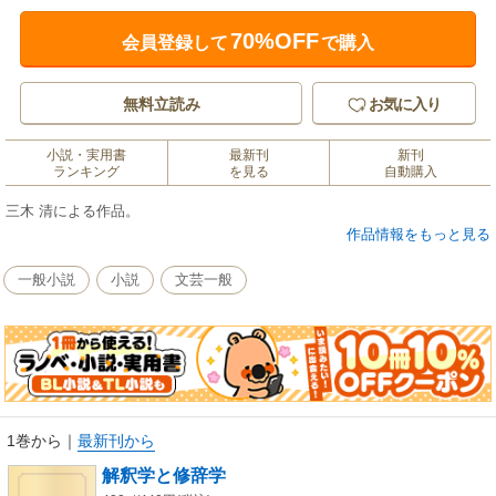
70%OFF
会員登録して
で購入
無料立読み
お気に入り
小説・実用書
最新刊
新刊
ランキング
を見る
自動購入
三木 清による作品。
作品情報をもっと見る
一般小説
小説
文芸一般
1巻から
｜
最新刊から
解釈学と修辞学