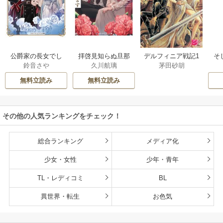
公爵家の長女でし
拝啓見知らぬ旦那
そ
デルフィニア戦記1
鈴音さや
久川航璃
茅田砂胡
た
様、離婚していた
だきます
無料立読み
無料立読み
その他の人気ランキングをチェック！
総合ランキング
メディア化
少女・女性
少年・青年
TL・レディコミ
BL
異世界・転生
お色気