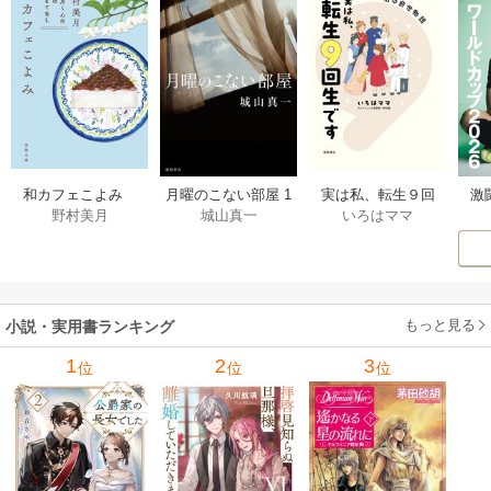
激
和カフェこよみ
月曜のこない部屋 1
実は私、転生９回
野村美月
城山真一
いろはママ
前
五月くんの夏のお
巻
生です マンガ
ー
もてなし 1巻
私の前世物語 1巻
もっと見る
小説・実用書ランキング
1
2
3
位
位
位