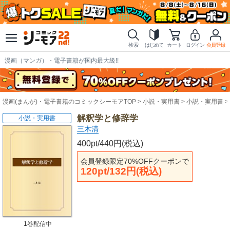
検索
はじめて
カート
ログイン
会員登録
漫画（マンガ）・電子書籍が国内最大級!!
漫画(まんが)・電子書籍のコミックシーモアTOP
小説・実用書
小説・実用書
解釈学と修辞学
小説・実用書
三木清
400pt/440円(税込)
会員登録限定70%OFFクーポンで
120pt/132円(税込)
1巻配信中