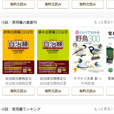
伊都
/
SNC
希
/
ゆき哉
間にか花嫁として
てください
雛宮蝶鼠とりかえ
無料立読み
無料立読み
無料立読み
溺愛されています
伝～
もっと見る
小説・実用書の最新刊
自治体法務検定公
自治体法務検定公
ヤマケイ文庫 新 く
電車
自治体法務検定委
自治体法務検定委
叶内拓哉
式テキスト 政策
式テキスト 基本
らべてわかる野鳥3
型
員会
員会
法務編 ２０２６
法務編 ２０２６
00 1巻
無料立読み
無料立読み
無料立読み
年度検定対応 1巻
年度検定対応 1巻
もっと見る
小説・実用書ランキング