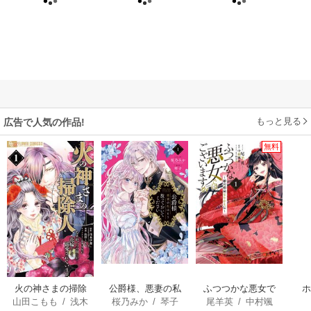
もっと見る
広告で人気の作品!
無料
火の神さまの掃除
公爵様、悪妻の私
ふつつかな悪女で
山田こもも
/
浅木
桜乃みか
/
琴子
尾羊英
/
中村颯
人ですが、いつの
はもう放っておい
はございますが ～