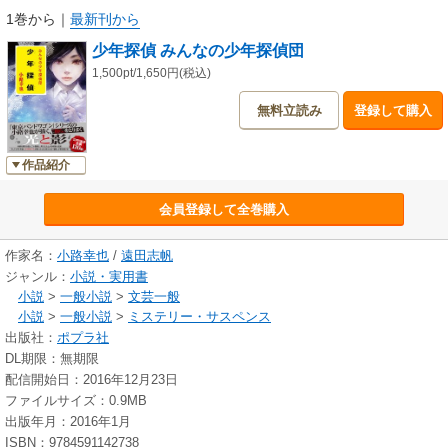
1巻から
｜
最新刊から
少年探偵 みんなの少年探偵団
1,500pt/1,650円(税込)
無料立読み
登録して購入
作品紹介
会員登録して全巻購入
作家名：
小路幸也
/
遠田志帆
ジャンル：
小説・実用書
小説
>
一般小説
>
文芸一般
小説
>
一般小説
>
ミステリー・サスペンス
出版社：
ポプラ社
DL期限：無期限
配信開始日：2016年12月23日
ファイルサイズ：0.9MB
出版年月：2016年1月
ISBN：9784591142738