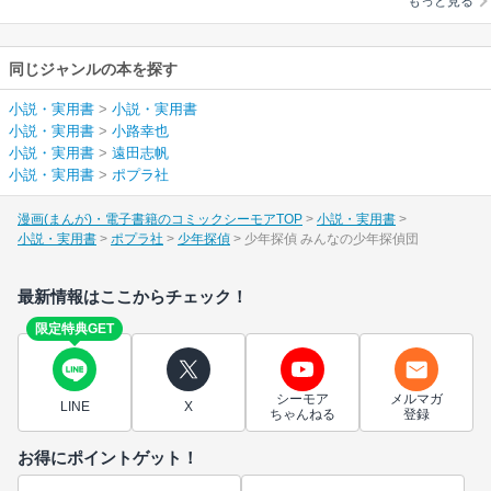
もっと見る
同じジャンルの本を探す
小説・実用書
>
小説・実用書
小説・実用書
>
小路幸也
小説・実用書
>
遠田志帆
小説・実用書
>
ポプラ社
漫画(まんが)・電子書籍のコミックシーモアTOP
小説・実用書
小説・実用書
ポプラ社
少年探偵
少年探偵 みんなの少年探偵団
最新情報はここからチェック！
限定特典GET
シーモア
メルマガ
LINE
X
ちゃんねる
登録
お得にポイントゲット！