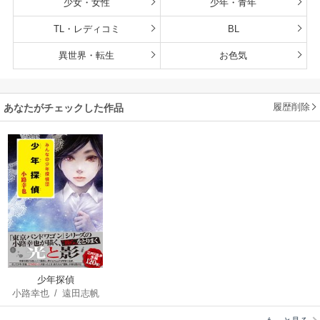
少女・女性
少年・青年
TL・レディコミ
BL
異世界・転生
お色気
履歴削除
あなたがチェックした作品
少年探偵
小路幸也
/
遠田志帆