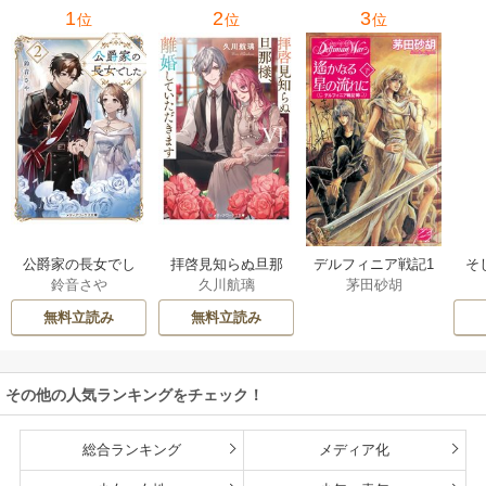
1
2
3
位
位
位
公爵家の長女でし
拝啓見知らぬ旦那
そ
デルフィニア戦記1
鈴音さや
久川航璃
茅田砂胡
た
様、離婚していた
だきます
無料立読み
無料立読み
その他の人気ランキングをチェック！
総合ランキング
メディア化