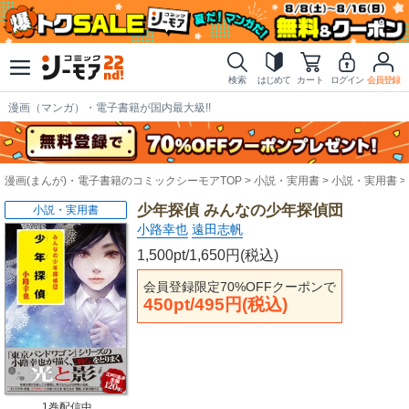
検索
はじめて
カート
ログイン
会員登録
漫画（マンガ）・電子書籍が国内最大級!!
漫画(まんが)・電子書籍のコミックシーモアTOP
小説・実用書
小説・実用書
少年探偵 みんなの少年探偵団
小説・実用書
小路幸也
遠田志帆
1,500pt/1,650円(税込)
会員登録限定70%OFFクーポンで
450pt/495円(税込)
1巻配信中