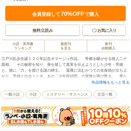
70%OFF
会員登録して
で購入
無料立読み
お気に入り
小説・実用書
最新刊
新刊
ランキング
を見る
自動購入
江戸川乱歩生誕１２０年記念オマージュ作品。 帝都を騒がせる怪人二十
面相。 その秘密を知り、身を挺して真実を伝えようとした少年・芳雄
と、彼に「力」を授ける謎の紳士。 退廃に沈むかつての名探偵が立ち上
がり、芳雄と出会うとき、あの「少年探偵団」の冒険が再び甦る。 果た
して二十面相に隠された真実とは何なのか――。 「東京バンドワゴン」
作品情報をもっと見る
シリーズで知られる小路幸也が紡ぎだす、少年探偵団の哀しくも美しい世
界をご堪能あれ！
一般小説
小説
ミステリー・サスペンス
文芸一般