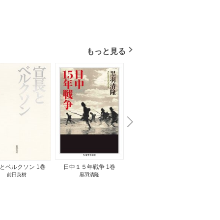
もっと見る
N
x
e
t
とベルクソン 1巻
日中１５年戦争 1巻
無料立読み
前田英樹
黒羽清隆
向島物語 1巻
便り屋
小杉健治