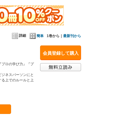
詳細
簡単
1巻から｜
最新刊から
会員登録して購入
『プロの学び力』『プ
！
ビジネスパーソンにと
する上でのルールと上