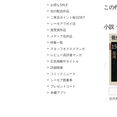
お得なSALE
この
先行配信作品
ご来店ポイント毎日GET
シーモアでポイ活
小説
賞受賞作品
メディア化作品
特集一覧
スタッフオススメマンガ
レビュー高評価マンガ
o
v
広告掲載中タイトル
P
r
e
i
u
詳細検索
コミックニュース
シーモア図書券
プレゼントコード
本棚アプリ
交代