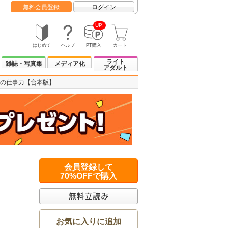
無料会員登録
ログイン
UP!
はじめて
ヘルプ
PT購入
カート
ライト
雑誌・写真集
メディア化
アダルト
の仕事力【合本版】
会員登録して
70%OFFで購入
お気に入りに追加