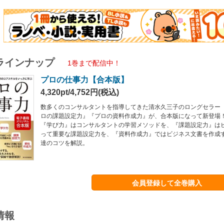
ラインナップ
1巻まで配信中！
プロの仕事力【合本版】
4,320pt/4,752円(税込)
数多くのコンサルタントを指導してきた清水久三子のロングセラー
ロの課題設定力』『プロの資料作成力』が、合本版になって新登場
『学び力』はコンサルタントの学習メソッドを、『課題設定力』は
って重要な課題設定力を、『資料作成力』ではビジネス文書を作成
達のコツを解説。
会員登録して全巻購入
情報