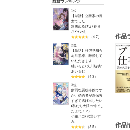
総合ランキング
1位
【単話】公爵家の長
女でした
彩川ぬるぴょ
/
鈴音
さや
/
たむ
作品
（4.7）
2位
【単話】拝啓見知ら
ぬ旦那様、離婚して
いただきます
紬いろと
/
久川航璃
/
あいるむ
（4.3）
3位
病弱な悪役令嬢です
が、婚約者が過保護
すぎて逃げ出したい
(私たち犬猿の仲でし
たよね！？)
小箱ハコ
/
沢野いず
み
作品
（3.5）