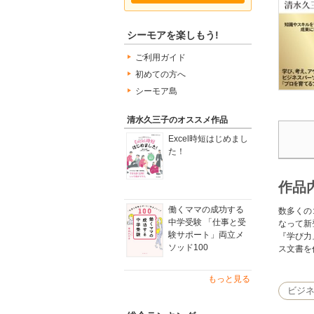
シーモアを楽しもう!
ご利用ガイド
初めての方へ
シーモア島
清水久三子のオススメ作品
Excel時短はじめまし
た！
作品
働くママの成功する
数多くの
中学受験 「仕事と受
なって新
験サポート」両立メ
『学び力
ソッド100
ス文書を
もっと見る
ビジ