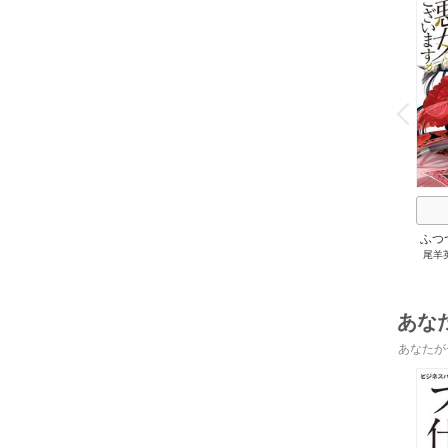
o
v
P
r
e
i
u
ふつ
尾羊
いま
あな
あなたが