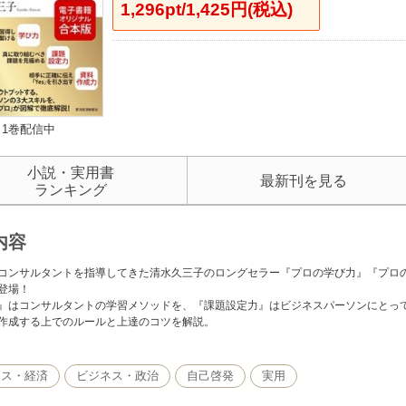
1,296pt/1,425円(税込)
1巻配信中
小説・実用書
最新刊を見る
ランキング
内容
コンサルタントを指導してきた清水久三子のロングセラー『プロの学び力』『プロ
登場！
』はコンサルタントの学習メソッドを、『課題設定力』はビジネスパーソンにとっ
作成する上でのルールと上達のコツを解説。
ネス・経済
ビジネス・政治
自己啓発
実用