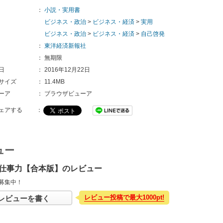
：
小説・実用書
ビジネス・政治
>
ビジネス・経済
>
実用
ビジネス・政治
>
ビジネス・経済
>
自己啓発
：
東洋経済新報社
：
無期限
日
：
2016年12月22日
サイズ
：
11.4MB
ーア
：
ブラウザビューア
ェアする
：
ュー
仕事力【合本版】のレビュー
募集中！
レビュー投稿で最大1000pt!
レビューを書く