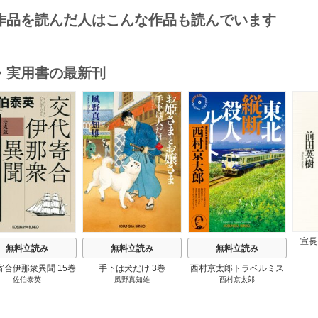
作品を読んだ人はこんな作品も読んでいます
・実用書の最新刊
s
宣長
無料立読み
無料立読み
無料立読み
寄合伊那衆異聞 15巻
手下は犬だけ 3巻
西村京太郎トラベルミス
佐伯泰英
風野真知雄
西村京太郎
テリー・セレクション 2
巻