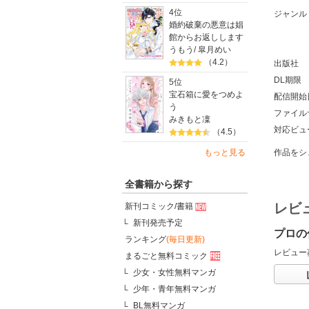
4位
ジャンル
婚約破棄の悪意は娼
館からお返しします
うもう
/
皐月めい
（4.2）
出版社
DL期限
5位
宝石箱に愛をつめよ
配信開始
う
ファイル
みきもと凜
対応ビュ
（4.5）
もっと見る
作品をシ
全書籍から探す
レビ
新刊コミック/書籍
新刊発売予定
プロの
ランキング
(毎日更新)
レビュー
まるごと無料コミック
少女・女性無料マンガ
少年・青年無料マンガ
BL無料マンガ