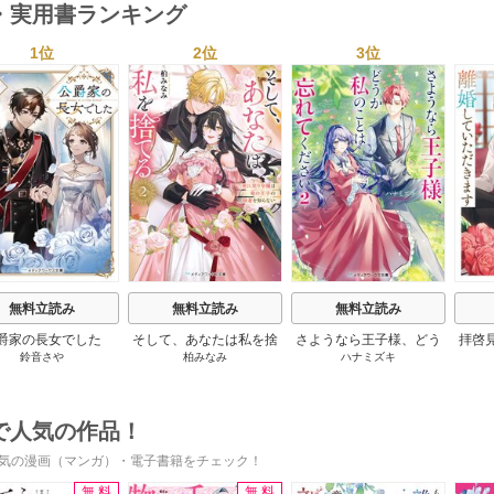
・実用書ランキング
1位
2位
3位
s
無料立読み
無料立読み
無料立読み
爵家の長女でした
そして、あなたは私を捨
さようなら王子様、どう
拝啓
鈴音さや
柏みなみ
ハナミズキ
てる
か私のことは忘れてくだ
婚
さい
で人気の作品！
気の漫画（マンガ）・電子書籍をチェック！
無料
無料