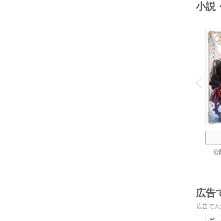
小説
o
v
P
r
e
i
u
公
広告
広告で人