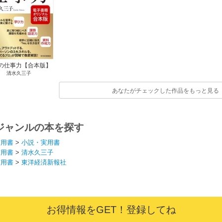
の仕事力【合本版】
清水久三子
あなたがチェックした作品をもっと見る
ジャンルの本を探す
実用書
>
小説・実用書
実用書
>
清水久三子
実用書
>
東洋経済新報社
お得情報をGET！登録してね