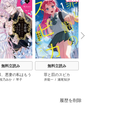
N
x
e
t
無料立読み
無料立読み
無料立読み
様、悪妻の私はもう
罪と罰のスピカ
みいちゃんと山田さん
桜乃みか
/
琴子
井龍一
/
瀬尾知汐
亜月ねね
富
ておいてください
履歴を削除