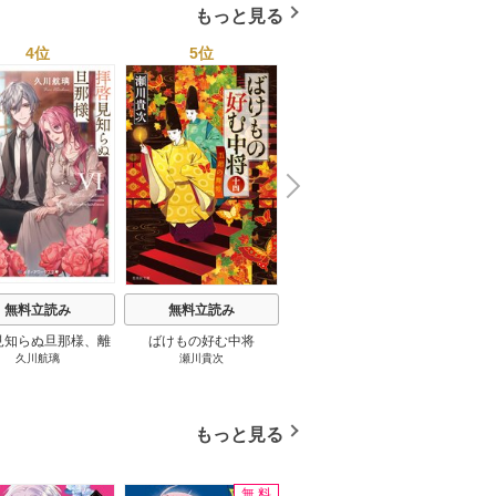
もっと見る
4位
5位
6位
N
x
e
t
無料立読み
無料立読み
無料立読み
見知らぬ旦那様、離
ばけもの好む中将
影まで愛して
結
久川航璃
瀬川貴次
影山優佳
していただきます
もっと見る
無料