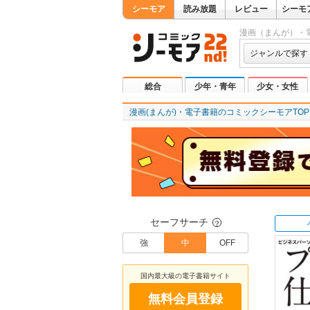
シーモア
読み放題
レビュー
シーモ
漫画（まんが）・
ジャンルで探す
総合
少年・青年
少女・女性
漫画(まんが)・電子書籍のコミックシーモアTOP
セーフサーチ
？
強
中
OFF
国内最大級の電子書籍サイト
無料会員登録