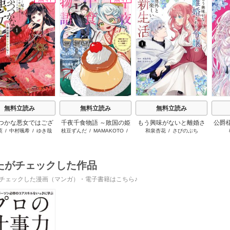
s
無料立読み
無料立読み
無料立読み
つかな悪女ではござ
千夜千食物語 ～敗国の姫
もう興味がないと離婚さ
公爵
英
/
中村颯希
/
ゆき哉
枝豆ずんだ
/
MAMAKOTO
/
和泉杏花
/
さびのぶち
すが ～雛宮蝶鼠とり
ですが氷の皇子殿下がど
れた令嬢の意外と楽しい
放っ
鴉羽凛燈
かえ伝～
うも溺愛してくれていま
新生活
す～
たがチェックした作品
チェックした漫画（マンガ）・電子書籍はこちら♪