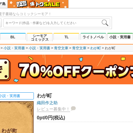
ア島
電子書籍ならコミックシーモア！
シーモア
BL
TL
ライトノベル
小説・実用書
コミックス
小説・実用書
小説・実用書
青空文庫
青空文庫
わが町
わが町
わが町
小説・実用書
織田作之助
レビュー募集中！
0pt/0円(税込)