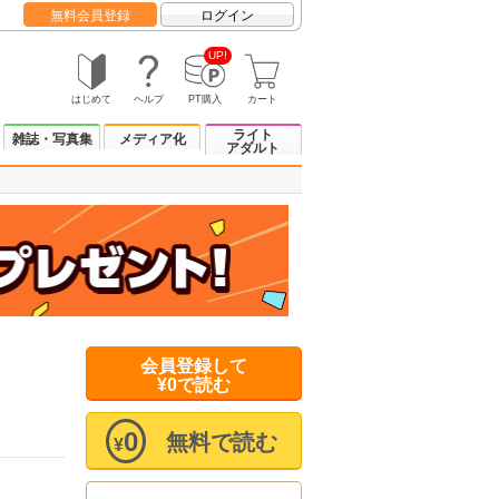
無料会員登録
ログイン
UP!
はじめて
ヘルプ
PT購入
カート
ライト
雑誌・写真集
メディア化
アダルト
会員登録して
¥0で読む
0
無料で読む
¥