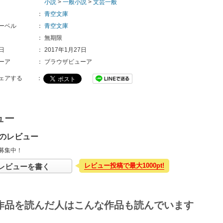
小説
>
一般小説
>
文芸一般
：
青空文庫
ーベル
：
青空文庫
：
無期限
日
：
2017年1月27日
ーア
：
ブラウザビューア
ェアする
：
ュー
のレビュー
募集中！
レビュー投稿で最大1000pt!
レビューを書く
作品を読んだ人はこんな作品も読んでいます