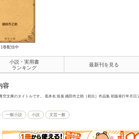
1巻配信中
小説・実用書
最新刊を見る
ランキング
内容
青空文庫のタイトルです。 底本名:俗臭 織田作之助［初出］作品集 初版発行年月日:201
一般小説
小説
文芸一般