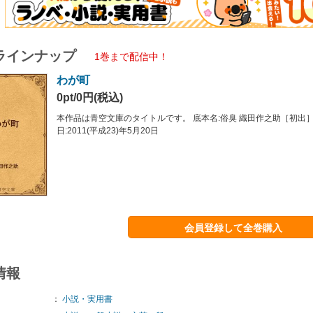
ラインナップ
1巻まで配信中！
わが町
0pt/0円(税込)
本作品は青空文庫のタイトルです。 底本名:俗臭 織田作之助［初出
日:2011(平成23)年5月20日
会員登録して全巻購入
情報
：
小説・実用書