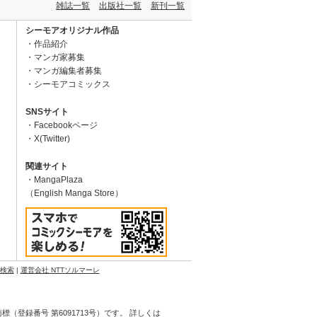
雑誌一覧
出版社一覧
新刊一覧
シーモアオリジナル作品
作品紹介
マンガ家募集
マンガ編集者募集
シーモアコミックス
SNSサイト
Facebookページ
X(Twitter)
関連サイト
MangaPlaza
（English Manga Store）
N検索
|
運営会社 NTTソルマーレ
登録番号 第6091713号）です。 詳しくは