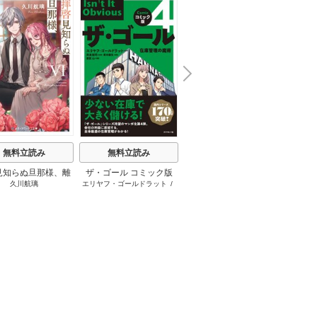
N
x
e
t
無料立読み
無料立読み
無料立読み
見知らぬ旦那様、離
ザ・ゴール コミック版
さようなら王子様、どう
か
久川航璃
エリヤフ・ゴールドラット
/
ハナミズキ
友麻
していただきます
か私のことは忘れてくだ
ジェフ・コックス
/
岸良裕
さい
司
/
青木健生
/
蒼田山