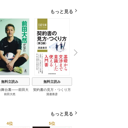
もっと見る
N
x
e
t
無料立読み
無料立読み
無料立読み
の舞台裏――前田大
契約書の見方・つくり方
談話室米澤 1巻
リーン
前田大然
淵邊善彦
米澤穂信
パット
見たワールドカップ
＜第３版＞ 1巻
のにす
2026 1巻
ってい
トで最
もっと見る
4位
5位
6位