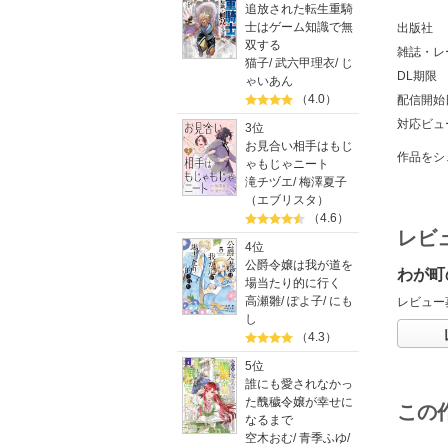
追放された転生重騎
士はゲーム知識で無
出版社
双する
雑誌・レ
猫子
/
武六甲理衣
/
じ
DL期限
ゃいあん
（4.0）
配信開始
対応ビュ
3位
お見合い相手はもじ
作品をシ
ゃもじゃニート
滝チヅエ
/
梅澤夏子
（エブリスタ）
（4.6）
レビ
4位
公爵令嬢は我が道を
わが町
場当たり的に行く
高瀬雛
/
ぽよ子
/
にも
レビュー
し
（4.3）
5位
誰にも愛されなかっ
た醜穢令嬢が幸せに
この
なるまで
空木おむ
/
青季ふゆ
/