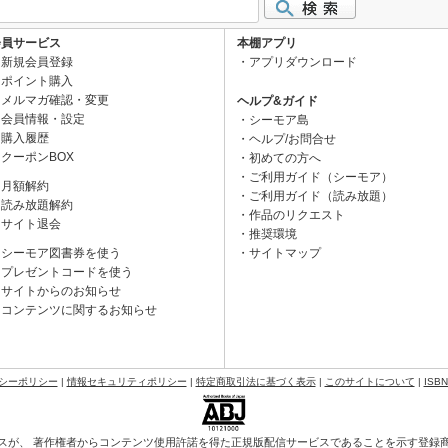
会員サービス
本棚アプリ
新規会員登録
アプリダウンロード
ポイント購入
メルマガ確認・変更
ヘルプ&ガイド
会員情報・設定
シーモア島
購入履歴
ヘルプ/お問合せ
クーポンBOX
初めての方へ
ご利用ガイド（シーモア）
月額解約
ご利用ガイド（読み放題）
読み放題解約
作品のリクエスト
サイト退会
推奨環境
シーモア図書券を使う
サイトマップ
プレゼントコードを使う
サイトからのお知らせ
コンテンツに関するお知らせ
シーポリシー
|
情報セキュリティポリシー
|
特定商取引法に基づく表示
|
このサイトについて
|
ISB
スが、 著作権者からコンテンツ使用許諾を得た正規版配信サービスであることを示す登録商標（