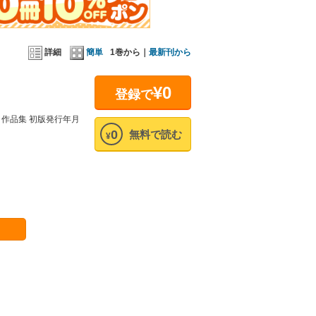
詳細
簡単
1巻から｜
最新刊から
¥0
登録で
］作品集 初版発行年月
0
無料で読む
¥