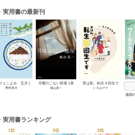
・実用書の最新刊
s
フェこよみ 五月く
月曜のこない部屋 1巻
実は私、転生９回生で
野村美月
城山真一
いろはママ
夏のおもてなし 1巻
す マンガ 私の前世物
語 1巻
激闘
然が
・実用書ランキング
1位
2位
3位