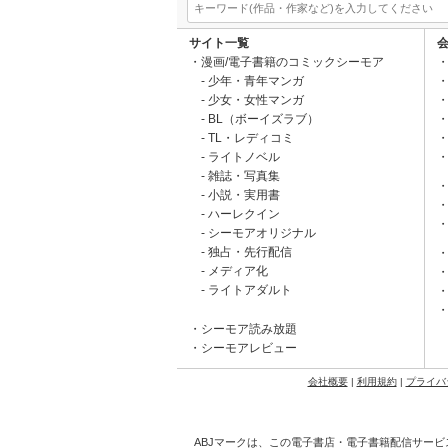
サイト一覧
漫画/電子書籍のコミックシーモア
少年・青年マンガ
少女・女性マンガ
BL（ボーイズラブ）
TL・レディコミ
ライトノベル
雑誌・写真集
小説・実用書
ハーレクイン
シーモアオリジナル
独占・先行配信
メディア化
ライトアダルト
シーモア読み放題
シーモアレビュー
会社概要
|
利用規約
|
プライバ
ABJマークは、この電子書店・電子書籍配信サービ