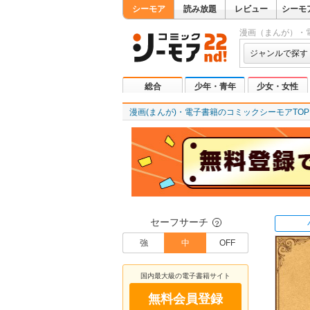
シーモア
読み放題
レビュー
シーモ
漫画（まんが）・
ジャンルで探す
総合
少年・青年
少女・女性
漫画(まんが)・電子書籍のコミックシーモアTOP
セーフサーチ
？
強
中
OFF
国内最大級の電子書籍サイト
無料会員登録