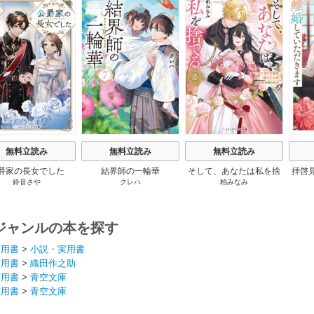
s
無料立読み
無料立読み
無料立読み
爵家の長女でした
結界師の一輪華
そして、あなたは私を捨
拝啓
鈴音さや
クレハ
柏みなみ
てる
婚
ジャンルの本を探す
実用書
>
小説・実用書
実用書
>
織田作之助
実用書
>
青空文庫
実用書
>
青空文庫