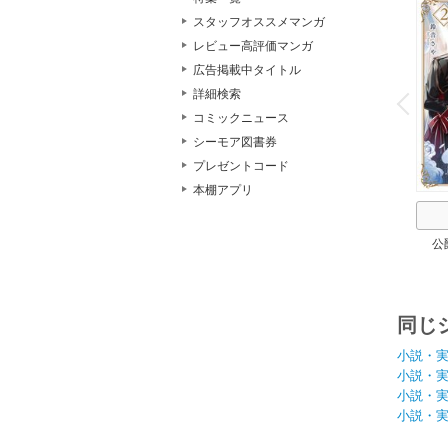
スタッフオススメマンガ
レビュー高評価マンガ
広告掲載中タイトル
o
v
詳細検索
P
r
e
i
u
コミックニュース
シーモア図書券
プレゼントコード
本棚アプリ
公
同じ
小説・
小説・
小説・
小説・