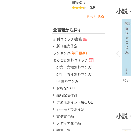
白谷ゆう
（3.9）
小説
もっと見る
全書籍から探す
新刊コミック/書籍
o
新刊発売予定
v
P
r
e
i
u
ランキング
(毎日更新)
まるごと無料コミック
少女・女性無料マンガ
少年・青年無料マンガ
和カ
BL無料マンガ
んの
お得なSALE
先行配信作品
ご来店ポイント毎日GET
シーモアでポイ活
小説
賞受賞作品
メディア化作品
特集一覧