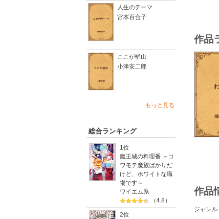
人生のテーマ
宮本百合子
作品
ここが楢山
小津安二郎
もっと見る
総合ランキング
1位
魔王城の料理番 ～コ
ワモテ魔族ばかりだ
けど、ホワイトな職
場です～
作品
ワイエム系
（4.8）
ジャンル
2位