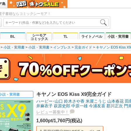
ア島
電子書籍ならコミックシーモア！
シーモア
BL
TL
ライトノベル
小説・実用書
コミックス
小説・実用書
小説・実用書
インプレス
完全ガイド
キヤノン EOS Kiss 
キヤノン EOS Kiss X9完全ガイド
小説・実用書
ハービー･山口
鈴木さや香
米屋こうじ
山本春花
田
井麻衣子
萩原史郎
中原一雄
今浦友喜
郡川正次
門
レビュー募集中！
1,600pt/1,760円(税込)