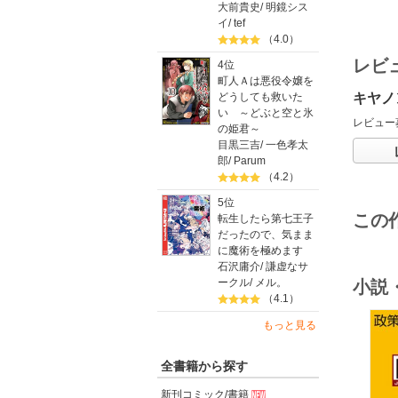
大前貴史
/
明鏡シス
イ
/
tef
（4.0）
レビ
4位
町人Ａは悪役令嬢を
キヤノン
どうしても救いた
い ～どぶと空と氷
レビュー
の姫君～
目黒三吉
/
一色孝太
郎
/
Parum
（4.2）
5位
この
転生したら第七王子
だったので、気まま
に魔術を極めます
石沢庸介
/
謙虚なサ
ークル
/
メル。
小説
（4.1）
もっと見る
全書籍から探す
o
新刊コミック/書籍