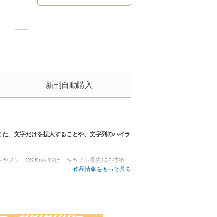
新刊自動購入
また、文字だけを拡大することや、文字列のハイラ
 EOS Kiss X9は、キヤノン最先端の技術
OS Kiss X9が使えるようになると同時に、本格
作品情報をもっと見る
ツが充実しています。F値やシャッター速度という
カメラ知識を学ぶための基礎知識も用意しました。
子ども」「風景」「マクロ」「鉄道」5シーン別の
集部が厳選した10本のレンズレビューは、キットレン
テップアップユーザーの両読者が満足する内容で