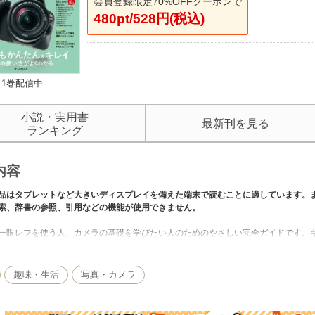
会員登録限定70%OFFクーポンで
480pt/528円(税込)
1巻配信中
小説・実用書
最新刊を見る
ランキング
内容
品はタブレットなど大きいディスプレイを備えた端末で読むことに適しています。
索、辞書の参照、引用などの機能が使用できません。
一眼レフを使う人、カメラの基礎を学びたい人のためのやさしい完全ガイドです。キヤノン
ルピクセルCMOS AF」や「Wi-Fi」などを盛り込んだ最新の一眼レフカメラ。本誌はE
をはじめたいと思っているエントリーユーザーをサポートする撮影知識のコンテン
からなくてもきれいな写真が撮れるオートモードの解説、さらにWBや露出などの
趣味・生活
写真・カメラ
真が満載の巻頭ギャラリーには30代の若手人気写真家4人が登場。「スナップ」「
テクニックではEOS Kiss X9の機能を利用して上手に撮る方法を紹介します。編
スしたいという目線でチョイスしました。カメラ入門者と写真表現を楽しみたいス