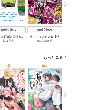
N
x
e
t
無料立読み
無料立読み
無料立読み
の顔図鑑2 国鉄型の
裏モノＪＡＰＡＮ【特
パナソニック コネクト
日本の
江口 明男
鉄人社編集部
上阪徹
鉄道車両 1巻
集】★超ボリューム版６
大企業をいかに変えるか
20
４０ページ★１２冊★全
1巻
国４７都道府県を代表す
る最高のフーゾク★エロ
もっと見る
トレンド年間ベスト★お
っさん５０人の体験から
4位
5位
6位
学ぶ★夢のようなエロい
楽園３０ 1巻
N
x
e
t