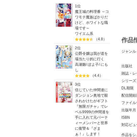
1位
魔王城の料理番 ～コ
ワモテ魔族ばかりだ
けど、ホワイトな職
場です～
ワイエム系
作品
（4.8）
2位
ジャンル
公爵令嬢は我が道を
場当たり的に行く
高瀬雛
/
ぽよ子
/
にも
出版社
し
雑誌・レ
（4.4）
シリーズ
3位
DL期限
信じていた仲間達に
配信開始
ダンジョン奥地で殺
されかけたがギフト
ファイル
『無限ガチャ』でレ
出版年月
ベル9999の仲間達を
ISBN
手に入れて元パーテ
ィーメンバーと世界
対応ビュ
に復讐＆『ざま
ぁ！』します！
作品をシ