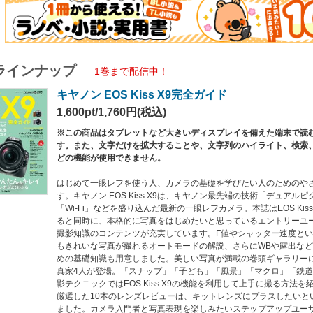
ラインナップ
1巻まで配信中！
キヤノン EOS Kiss X9完全ガイド
1,600pt/1,760円(税込)
※この商品はタブレットなど大きいディスプレイを備えた端末で読
す。また、文字だけを拡大することや、文字列のハイライト、検索
どの機能が使用できません。
はじめて一眼レフを使う人、カメラの基礎を学びたい人のためのや
す。キヤノン EOS Kiss X9は、キヤノン最先端の技術「デュアルピク
「Wi-Fi」などを盛り込んだ最新の一眼レフカメラ。本誌はEOS Kis
ると同時に、本格的に写真をはじめたいと思っているエントリーユ
撮影知識のコンテンツが充実しています。F値やシャッター速度と
もきれいな写真が撮れるオートモードの解説、さらにWBや露出な
めの基礎知識も用意しました。美しい写真が満載の巻頭ギャラリーに
真家4人が登場。「スナップ」「子ども」「風景」「マクロ」「鉄道
影テクニックではEOS Kiss X9の機能を利用して上手に撮る方法
厳選した10本のレンズレビューは、キットレンズにプラスしたいと
ました。カメラ入門者と写真表現を楽しみたいステップアップユー