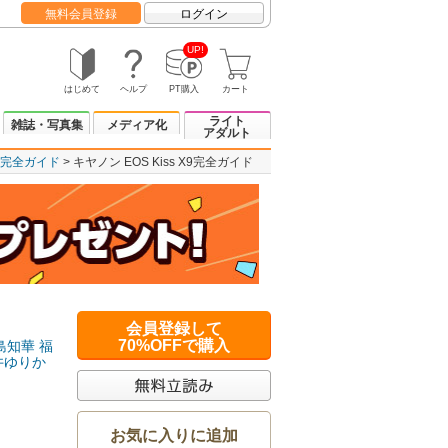
無料会員登録
ログイン
UP!
はじめて
ヘルプ
PT購入
カート
ライト
雑誌・写真集
メディア化
アダルト
X9完全ガイド
キヤノン EOS Kiss X9完全ガイド
会員登録して
70%OFFで購入
島知華
福
井ゆりか
お気に入りに追加