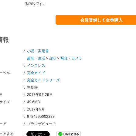
る内容です。
会員登録して全巻購入
情報
：
小説・実用書
趣味・生活
>
趣味
>
写真・カメラ
：
インプレス
ーベル
：
完全ガイド
：
完全ガイドシリーズ
：
無期限
日
：
2017年9月29日
サイズ
：
49.6MB
：
2017年9月
：
9784295002383
ーア
：
ブラウザビューア
ェアする
：