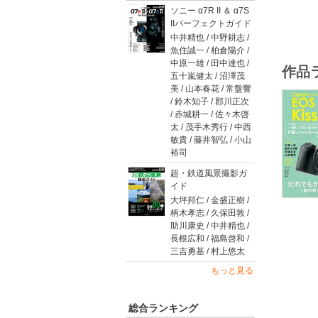
す。
ソニー α7R II ＆ α7S
IIパーフェクトガイド
中井精也 / 中野耕志 /
魚住誠一 / 柏倉陽介 /
中原一雄 / 田中達也 /
作品
五十嵐健太 / 沼澤茂
美 / 山本春花 / 常盤響
/ 鈴木知子 / 郡川正次
/ 赤城耕一 / 佐々木啓
太 / 茂手木秀行 / 中西
敏貴 / 藤井智弘 / 小山
裕司
超・鉄道風景撮影ガ
イド
大坪邦仁 / 金盛正樹 /
柄木孝志 / 久保田敦 /
助川康史 / 中井精也 /
長根広和 / 福島啓和 /
三吉勇基 / 村上悠太
もっと見る
総合ランキング