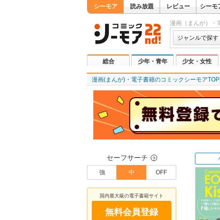
シーモア
読み放題
レビュー
シーモ
漫画（まんが）・
ジャンルで探す
総合
少年・青年
少女・女性
漫画(まんが)・電子書籍のコミックシーモアTOP
セーフサーチ
？
強
中
OFF
国内最大級の電子書籍サイト
無料会員登録