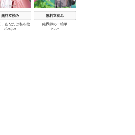
無料立読み
無料立読み
無料立読み
て、あなたは私を捨
結界師の一輪華
わたしの幸せな結婚
恋とは
柏みなみ
クレハ
顎木あくみ
/
月岡月穂
てる