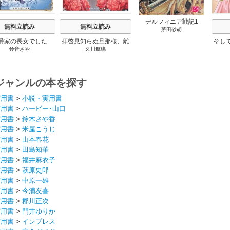
デルフィニア戦記1
無料立読み
無料立読み
茅田砂胡
爵家の長女でした
拝啓見知らぬ旦那様、離
そし
鈴音さや
久川航璃
婚していただきます
ジャンルの本を探す
実用書
>
小説・実用書
実用書
>
ハービー･山口
実用書
>
鈴木さや香
実用書
>
米屋こうじ
実用書
>
山本春花
実用書
>
田島知華
実用書
>
福井麻衣子
実用書
>
萩原史郎
実用書
>
中原一雄
実用書
>
今浦友喜
実用書
>
郡川正次
実用書
>
門井ゆりか
実用書
>
インプレス