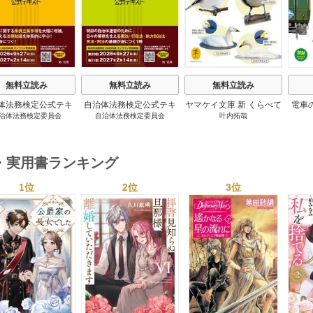
無料立読み
無料立読み
無料立読み
体法務検定公式テキ
自治体法務検定公式テキ
ヤマケイ文庫 新 くらべて
電車
治体法務検定委員会
自治体法務検定委員会
叶内拓哉
 政策法務編 ２０
スト 基本法務編 ２０
わかる野鳥300 1巻
６年度検定対応 1巻
２６年度検定対応 1巻
・実用書ランキング
1位
2位
3位
s