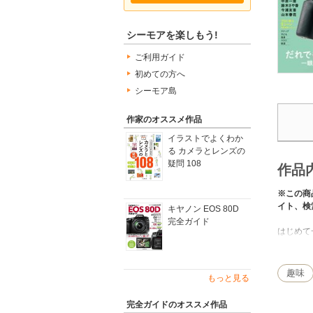
シーモアを楽しもう!
ご利用ガイド
初めての方へ
シーモア島
作家のオススメ作品
イラストでよくわか
る カメラとレンズの
疑問 108
作品
※この商
イト、検
キヤノン EOS 80D
完全ガイド
はじめて
「デュア
的に写真
概念が分
趣味
もっと見る
美しい写
実践撮影
完全ガイドのオススメ作品
ズにプラ