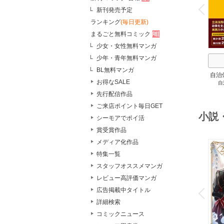
v
P
r
e
i
u
新刊発売予定
ランキング
(毎日更新)
まるごと無料コミック
少女・女性無料マンガ
少年・青年無料マンガ
BL無料マンガ
自治
お得なSALE
自
スト
２
先行配信作品
ご来店ポイント毎日GET
小説
シーモアでポイ活
賞受賞作品
メディア化作品
特集一覧
スタッフオススメマンガ
レビュー高評価マンガ
o
v
広告掲載中タイトル
P
r
e
i
u
詳細検索
コミックニュース