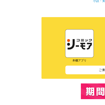
小説・
本棚アプリ
ご