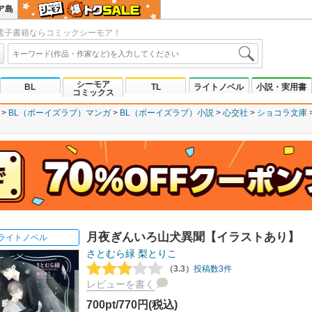
ア島
電子書籍ならコミックシーモア！
シーモア
BL
TL
ライトノベル
小説・実用書
コミックス
BL（ボーイズラブ）マンガ
BL（ボーイズラブ）小説
心交社
ショコラ文庫
月夜ぎんいろ山犬異聞【イラストあり】
ライトノベル
さとむら緑
梨とりこ
（3.3）
投稿数3件
レビューを書く
700pt/770円(税込)