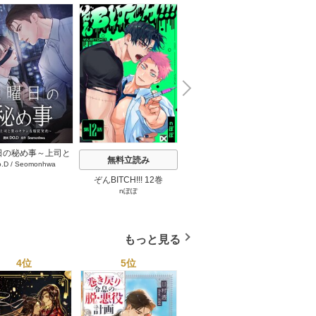
N
x
e
t
日の秘め事～上司と
無料立読み
無料立読み
o.D
/
Seomonhwa
キケンな服従契約～
タテヨミ】 67巻
ぞんBITCH!!! 12巻
最強ヤクザの落とし方 2
見ない
nぽぽ
下瀬川ひなる
巻
もっと見る
4位
5位
6位