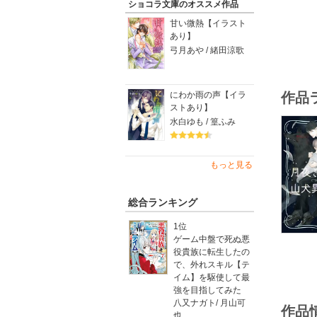
ショコラ文庫のオススメ作品
甘い微熱【イラスト
あり】
弓月あや / 緒田涼歌
にわか雨の声【イラ
作品
ストあり】
水白ゆも / 篁ふみ
もっと見る
総合ランキング
1位
ゲーム中盤で死ぬ悪
役貴族に転生したの
で、外れスキル【テ
イム】を駆使して最
強を目指してみた
八又ナガト
/
月山可
作品
也