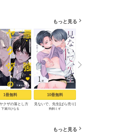
もっと見る
N
x
e
t
1冊無料
10冊無料
3冊無料
ヤクザの落とし方
見ないで、先生[ばら売り]
良い子だね守屋くん［ば
最強
下瀬川ひなる
狗飼ミギ
堀すいか
ミックシーモア限定
第1話
ら売り］ 第1話
［ば
まけ付き】 上
もっと見る