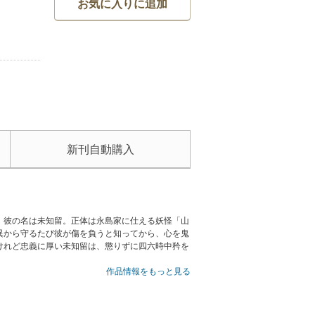
お気に入りに追加
新刊自動購入
。彼の名は未知留。正体は永島家に仕える妖怪「山
異から守るたび彼が傷を負うと知ってから、心を鬼
けれど忠義に厚い未知留は、懲りずに四六時中矜を
作品情報をもっと見る