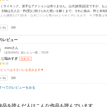
くサイキック。派手なアクションは有りません。山犬(妖怪)設定ですが、も
。主軸は主人公・矜(受)に掛けられた呪いを解くまで。それに絡み、矜と未知
んな健気な(？)忠犬・山犬にツンな受けがようやくデレるまで、ラブ要素は辛
まっていて良かった。☆マイナス要因として、全編通して主人公視点でのみ話
ネタばらしが欲しかったな、と。他、ガッツリ想いが行き違うわけですが、あ
いね
0件
のレビュー
mimi
さん
(女性/40代)
総レビュー数：702件
うじ悩みすぎ
ネタバレ
レビューはネタバレを含みます▼
いね
0件
すべてのレビューをみる
作品を読んだ人はこんな作品も読んでいます