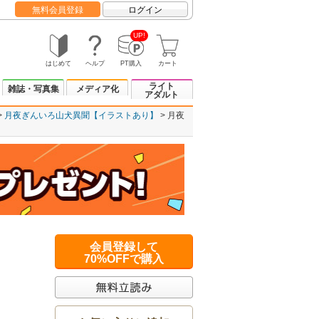
無料会員登録
ログイン
UP!
はじめて
ヘルプ
PT購入
カート
ライト
雑誌・写真集
メディア化
アダルト
月夜ぎんいろ山犬異聞【イラストあり】
月夜
会員登録して
70%OFFで購入