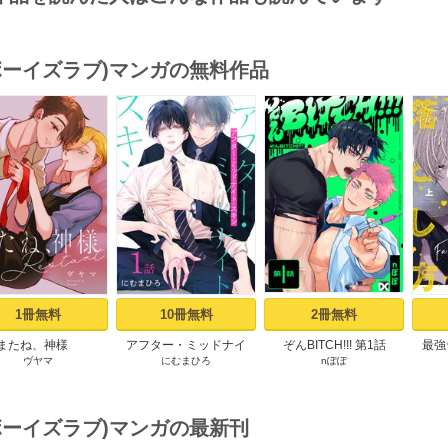
(ボーイズラブ)マンガの無料作品
s
1冊無料
10冊無料
2冊無料
またね、神様
アフター・ミッドナイ
ぞんBITCH!!! 第1話
最強
ヴヤマ
にむまひろ
nぽぽ
tart［ばら売り］ プ
ト・スキン［ばら売り］
【コ
ロローグ
第1話
お
(ボーイズラブ)マンガの最新刊