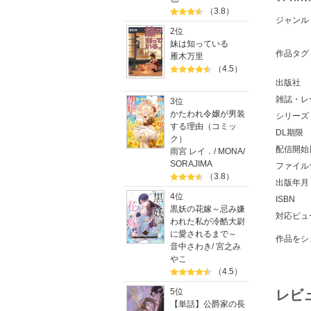
（3.8）
ジャンル
2位
妹は知っている
作品タグ
雁木万里
（4.5）
出版社
雑誌・レ
3位
かたわれ令嬢が男装
シリーズ
する理由（コミッ
DL期限
ク）
配信開始
雨宮 レイ．
/
MONA
/
SORAJIMA
ファイル
（3.8）
出版年月
4位
ISBN
黒妖の花嫁～忌み嫌
対応ビュ
われた私が冷酷大尉
に愛されるまで～
作品をシ
音中さわき
/
宮之み
やこ
（4.5）
5位
レビ
【単話】公爵家の長