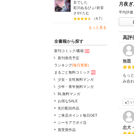
女でした
月夜ぎ
彩川ぬるぴょ
/
鈴音
平均評価
さや
/
たむ
（4.7）
もっと見る
高評
全書籍から探す
新刊コミック/書籍
新刊発売予定
無題
ランキング
(毎日更新)
まるごと無料コミック
もっ
少女・女性無料マンガ
み合
少年・青年無料マンガ
BL無料マンガ
お得なSALE
い
先行配信作品
ご来店ポイント毎日GET
シーモアでポイ活
忠犬
賞受賞作品