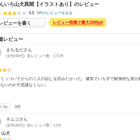
んいろ山犬異聞【イラストあり】のレビュー
：
3.3
3件のレビューをみる
レビュー投稿で最大1000pt!
レビューを書く
価レビュー
まちるだ
さん
(女性/40代)
総レビュー数：171件
とくっついてからの二人の話しを読みたかった。健気でいちずで献身的な攻が
わないのか不思議なくらい。
いね
0件
ネムコ
さん
(女性/40代)
総レビュー数：11件
・山犬