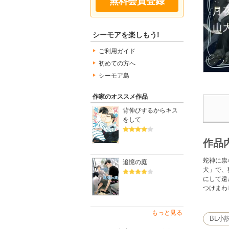
無料会員登録
シーモアを楽しもう!
ご利用ガイド
初めての方へ
シーモア島
作家のオススメ作品
背伸びするからキス
をして
作品
蛇神に祟
追憶の庭
犬」で、
にして遠
つけまわ
もっと見る
BL小