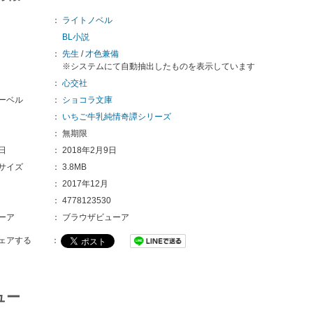
：
ライトノベル
BL小説
：
先生
/
才色兼備
※システムにて自動抽出したものを表示しています
：
心交社
ーベル
：
ショコラ文庫
：
いちご牛乳純情奇譚シリーズ
：
無期限
日
：
2018年2月9日
サイズ
：
3.8MB
：
2017年12月
：
4778123530
ーア
：
ブラウザビューア
ェアする
：
ュー