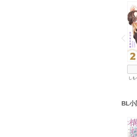
o
v
P
r
e
i
u
しも
ろし
BL