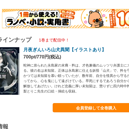
ラインナップ
1巻まで配信中！
月夜ぎんいろ山犬異聞【イラストあり】
700pt/770円(税込)
蛇神に祟られた永島家の末裔・矜は、才色兼備のムッツリ弁護士に
る。彼の名は未知留。正体は永島家に仕える妖怪「山犬」で、矜を
かつては未知留を慕い頼っていたが、数年前、自分を怪異から守る
ってから、心を鬼にして遠ざけている。早死にするであろう自分か
解放してあげたい。けれど忠義に厚い未知留は、懲りずに四六時中
梨とりこ先生の口絵・挿絵も収録。
会員登録して全巻購入
情報