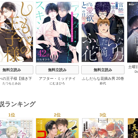
s
土曜
無料立読み
無料立読み
無料立読み
D
僕の
【
べの王子様【描き下
アフター・ミッドナイ
ふしだらな花摘み男 20巻
たつもとみお
にむまひろ
鈴代
おまけ付き特装版】
ト・スキン［ばら売り］
2巻
42巻
小説ランキング
1位
2位
3位