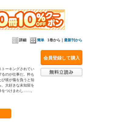
詳細
簡単
1巻から｜
最新刊から
会員登録して購入
ストーキングされてい
守るのが仕事だ。矜も
たび彼が傷を負うと知
ら、大好きな未知留を
矜をつけまわし……。