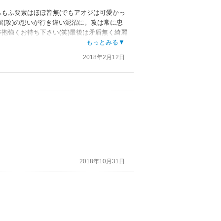
ふもふ要素はほぼ皆無(でもアオジは可愛かっ
留(攻)の想いが行き違い泥沼に。攻は常に忠
抱強くお待ち下さい(笑)最後は矛盾無く綺麗
が進められており、問題解決後くらい攻視点
もっとみる▼
まり感情移入が出来なくて残念だった。
2018年2月12日
2018年10月31日