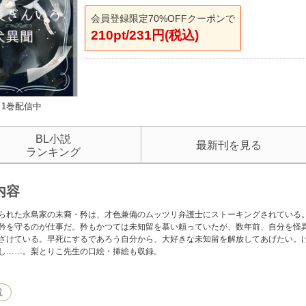
会員登録限定70%OFFクーポンで
210pt/231円(税込)
1巻配信中
BL小説
最新刊を見る
ランキング
内容
られた永島家の末裔・矜は、才色兼備のムッツリ弁護士にストーキングされている
矜を守るのが仕事だ。矜もかつては未知留を慕い頼っていたが、数年前、自分を怪
ざけている。早死にするであろう自分から、大好きな未知留を解放してあげたい。
し……。梨とりこ先生の口絵・挿絵も収録。
説