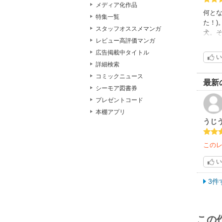
メディア化作品
何とな
特集一覧
た！)
スタッフオススメマンガ
犬。そ
レビュー高評価マンガ
に纏
での
広告掲載中タイトル
い
詳細検索
コミックニュース
最新
シーモア図書券
プレゼントコード
本棚アプリ
うじ
この
い
3件
この