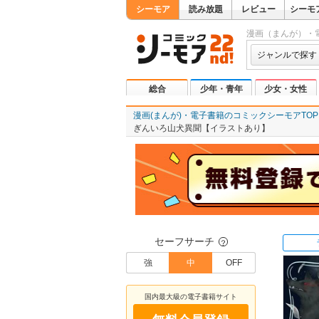
シーモア
読み放題
レビュー
シーモ
漫画（まんが）・
ジャンルで探す
総合
少年・青年
少女・女性
漫画(まんが)・電子書籍のコミックシーモアTOP
ぎんいろ山犬異聞【イラストあり】
セーフサーチ
？
強
中
OFF
国内最大級の電子書籍サイト