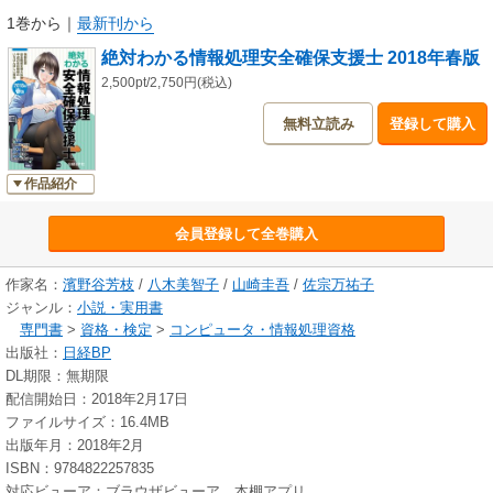
試験の問題を、確実に解きほぐす力を付けていただきます。
1巻から
｜
最新刊から
絶対わかる情報処理安全確保支援士 2018年春版
著者らは全員、情報処理安全確保支援士をはじめとした各種情報処理技術
者の資格を保有しています。その経験を基に、情報処理安全確保支援士と
2,500pt/2,750円(税込)
は何か、情報処理安全確保支援士を取得するとどういうメリットがあるの
無料立読み
登録して購入
かを、当事者の視点から詳細に解説。また、試験に合格するための勉強の
仕方やポイントを事細かに説明します。
作品紹介
本書は、単なる情報セキュリティの参考書ではありません。試験に合格す
るには、知識や実務経験だけでは不十分です。長い文章問題から短い時間
会員登録して全巻購入
で必要な情報を得て、簡潔に回答するにはコツが必要だからです。この本
を読めば、そうしたコツを体得し、難関を突破する力が付くはずです。支
援士試験の合格を目指す方は、ぜひご一読ください。
作家名：
濱野谷芳枝
/
八木美智子
/
山崎圭吾
/
佐宗万祐子
ジャンル：
小説・実用書
専門書
>
資格・検定
>
コンピュータ・情報処理資格
出版社：
日経BP
DL期限：無期限
配信開始日：2018年2月17日
ファイルサイズ：16.4MB
出版年月：2018年2月
ISBN：9784822257835
対応ビューア：ブラウザビューア、本棚アプリ