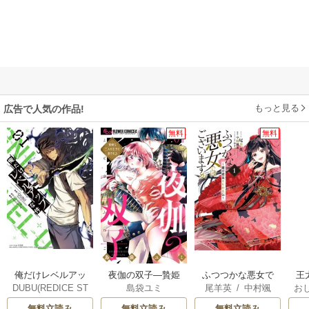
もっと見る
広告で人気の作品!
無料
無料
俺だけレベルアッ
夜伽の双子―贄姫
ふつつかな悪女で
王
DUBU(REDICE ST
島袋ユミ
尾羊英
/
中村颯
お
プな件
は二人の王子に愛
はございますが ～
こ
UDIO)
/
Chugong
/
希
/
ゆき哉
英
される―
雛宮蝶鼠とりかえ
無料立読み
無料立読み
無料立読み