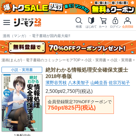
検索
はじめて
カート
ログイン
会員登録
漫画（マンガ）・電子書籍が国内最大級!!
漫画(まんが)・電子書籍のコミックシーモアTOP
小説・実用書
小説・実用書
絶対わかる情報処理安全確保支援士
小説・実用書
2018年春版
濱野谷芳枝
八木美智子
山崎圭吾
佐宗万祐子
2,500pt/2,750円(税込)
会員登録限定70%OFFクーポンで
750pt/825円(税込)
1巻配信中