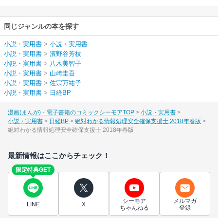
同じジャンルの本を探す
小説・実用書
>
小説・実用書
小説・実用書
>
濱野谷芳枝
小説・実用書
>
八木美智子
小説・実用書
>
山崎圭吾
小説・実用書
>
佐宗万祐子
小説・実用書
>
日経BP
漫画(まんが)・電子書籍のコミックシーモアTOP
小説・実用書
小説・実用書
日経BP
絶対わかる情報処理安全確保支援士 2018年春版
絶対わかる情報処理安全確保支援士 2018年春版
最新情報はここからチェック！
限定特典GET
シーモア
メルマガ
LINE
X
ちゃんねる
登録