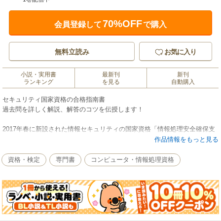
70%OFF
会員登録して
で購入
無料立読み
お気に入り
小説・実用書
最新刊
新刊
ランキング
を見る
自動購入
セキュリティ国家資格の合格指南書
過去問を詳しく解説、解答のコツを伝授します！
2017年春に新設された情報セキュリティの国家資格「情報処理安全確保支
援士」試験に合格するための解説本です。情報処理安全確保支援士とは何
作品情報をもっと見る
かを解説するとともに、試験に合格するための勉強や解答のコツ、2017年
（平成29年）秋に実施された情報処理安全確保支援士試験の午前II、午後
資格・検定
専門書
コンピュータ・情報処理資格
I・IIで出題されたすべての問題を詳しく解説します。
本書の特徴は、2017年10月に実施された情報処理安全確保支援士試験の問
題を、実務に長けた株式会社ラックのセキュリティ技術者が、しつこいま
でに丁寧に解説していることです。単に問題を解く最短距離を示すだけで
なく、問題文に隠れる作問者の意図を一つずつ指摘し、難問といわれる同