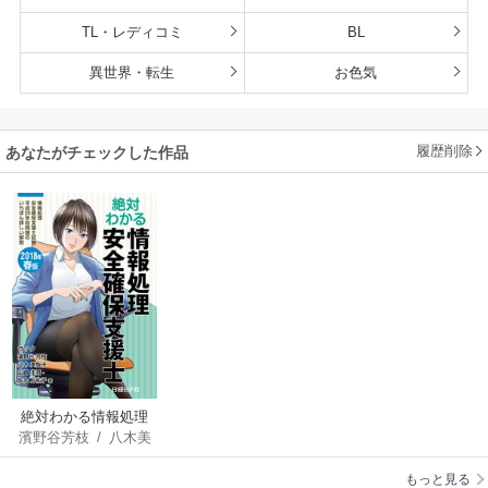
TL・レディコミ
BL
異世界・転生
お色気
履歴削除
あなたがチェックした作品
絶対わかる情報処理
濱野谷芳枝
/
八木美
安全確保支援士 2018
智子
/
山崎圭吾
/
佐
年春版
もっと見る
宗万祐子