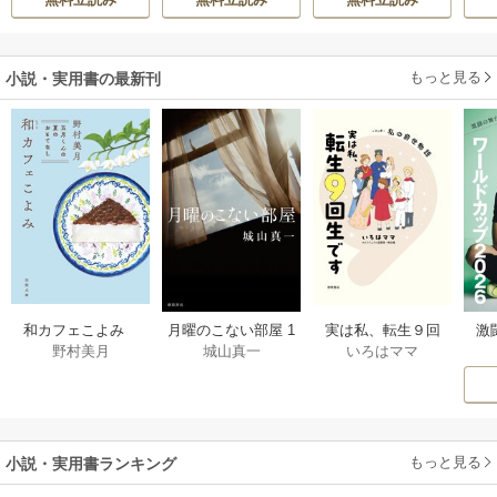
h-goon
伝～
す
ら
二
もっと見る
小説・実用書の最新刊
激
和カフェこよみ
月曜のこない部屋 1
実は私、転生９回
野村美月
城山真一
いろはママ
前
五月くんの夏のお
巻
生です マンガ
ー
もてなし 1巻
私の前世物語 1巻
もっと見る
小説・実用書ランキング