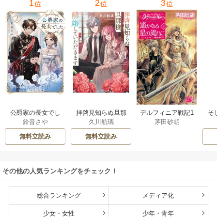
1
2
3
位
位
位
公爵家の長女でし
拝啓見知らぬ旦那
そ
デルフィニア戦記1
鈴音さや
久川航璃
茅田砂胡
た
様、離婚していた
だきます
無料立読み
無料立読み
その他の人気ランキングをチェック！
総合ランキング
メディア化
少女・女性
少年・青年