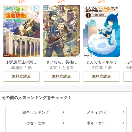
1
2
3
位
位
位
お気楽領主の楽し
さよなら、英雄に
とんでもスキルで
ふ
赤池宗
/
転
遠雷
/
とき間
江口連
/
雅
中
い領地防衛
なった旦那様 ～た
異世界放浪メシ
だ祈るだけの役立
無料立読み
無料立読み
無料立読み
たずな妻のはずで
したが……～
その他の人気ランキングをチェック！
総合ランキング
メディア化
少女・女性
少年・青年