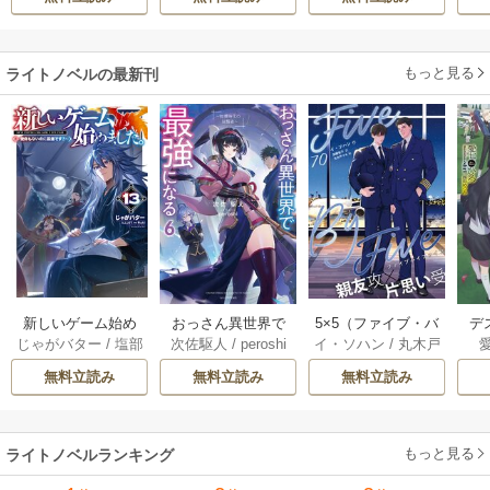
きたのがヤバい男
す！ ～聖女に嵌め
陛下に溺愛されて
だった件
られた貧乏令嬢、
います
二度目は串刺し回
もっと見る
ライトノベルの最新刊
避します！～
おっさん異世界で
5×5（ファイブ・バ
新しいゲーム始め
デ
次佐駆人
/
peroshi
イ・ソハン
/
丸木戸
じゃがバター
/
塩部
最強になる 6巻
イ・ファイブ）
ました。～使命も
じ
マキ
/
加藤智子
縁
/
りりんら
［分冊版］ 70巻
ないのに最強で
無料立読み
無料立読み
無料立読み
す？～ 13巻
もっと見る
ライトノベルランキング