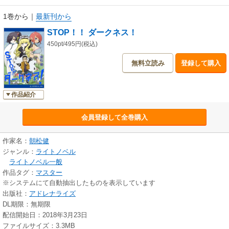
とした〈一休シリーズ〉、妖怪と人間との心温まる交流をユーモアたっぷ
りに描いた〈ちゃらぽこ〉ほかの妖怪時代コメディなどを発表している。
1巻から
｜
最新刊から
STOP！！ ダークネス！
450pt/495円(税込)
無料立読み
登録して購入
作品紹介
会員登録して全巻購入
作家名：
朝松健
ジャンル：
ライトノベル
ライトノベル一般
作品タグ：
マスター
※システムにて自動抽出したものを表示しています
出版社：
アドレナライズ
DL期限：無期限
配信開始日：2018年3月23日
ファイルサイズ：3.3MB