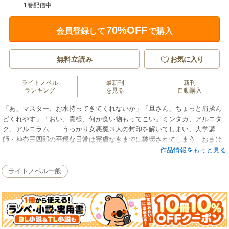
1巻配信中
70%OFF
会員登録して
で購入
無料立読み
お気に入り
ライトノベル
最新刊
新刊
ランキング
を見る
自動購入
「あ、マスター、お水持ってきてくれないか」「旦さん、ちょっと肩揉ん
どくれやす」「おい、貴様、何か食い物もってこい」ミンタカ、アルニタ
ク、アルニラム……うっかり女悪魔３人の封印を解いてしまい、大学講
師・神奈三四郎の平穏な日常は完膚なきまでに破壊されてしまう。おまけ
に謎の黒魔術集団まで現れ、追い回されるはめに!? 伝奇・ホラー作家が
作品情報をもっと見る
描いた異色のスラップスティック・コメディ、その幕が今開く！
ライトノベル一般
●朝松 健（あさまつ・けん）
1956年札幌生まれ。東洋大学卒。出版社勤務を経て、1986年『魔教の幻
影』でデビュー。ホラー、伝奇など、幅広い執筆活動を続けている。2006
年『東山殿御庭』が第58回推理作家協会賞短編部門の候補となる。近年は
室町時代に材をとった幻想怪奇小説〈室町ゴシック〉、一休宗純を主人公