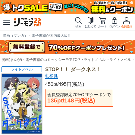
検索
はじめて
カート
ログイン
会員登録
漫画（マンガ）・電子書籍が国内最大級!!
漫画(まんが)・電子書籍のコミックシーモアTOP
ライトノベル
ライトノベル
STOP！！ ダークネス！
ライトノベル
朝松健
450pt/495円(税込)
会員登録限定70%OFFクーポンで
135pt/148円(税込)