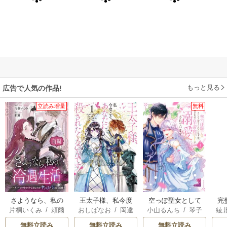
もっと見る
広告で人気の作品!
立読み増量
無料
さようなら、私の
王太子様、私今度
空っぽ聖女として
完
片桐いくみ
/
頼爾
おしばなお
/
岡達
小山るんち
/
琴子
綾
冷遇生活 ～パーテ
こそあなたに殺さ
捨てられたはず
が
英茉
/
先崎真琴
ィーで声をかけて
れたくないんで
が、嫁ぎ先の皇帝
さ
無料立読み
無料立読み
無料立読み