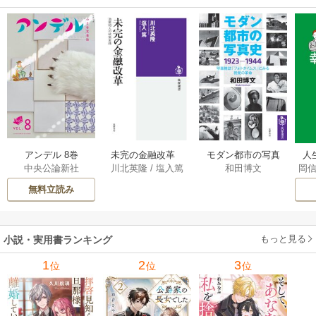
アンデル 8巻
未完の金融改革
モダン都市の写真
人
中央公論新社
川北英隆
/
塩入篤
和田博文
岡
――池尾和人の政
史 1923－1944
教
策実践 1巻
――写真雑誌「フ
の
無料立読み
ォトタイムス」に
みる視覚の革命 1巻
もっと見る
小説・実用書ランキング
1
2
3
位
位
位