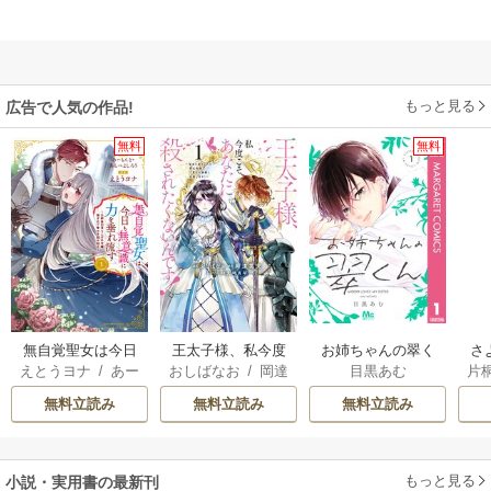
もっと見る
広告で人気の作品!
無料
無料
無自覚聖女は今日
王太子様、私今度
お姉ちゃんの翠く
さ
えとうヨナ
/
あー
おしばなお
/
岡達
目黒あむ
片
も無意識に力を垂
こそあなたに殺さ
ん
冷
もんど
/
あんべよ
英茉
/
先崎真琴
れ流す ～公爵家
れたくないんで
ィ
無料立読み
無料立読み
無料立読み
しろう
の落ちこぼれ令
す！ ～聖女に嵌め
き
嬢、嫁ぎ先で幸せ
られた貧乏令嬢、
を掴み取る～
二度目は串刺し回
もっと見る
小説・実用書の最新刊
避します！～