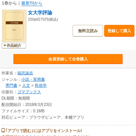
1巻から
｜
最新刊から
女大学評論
250pt/275円(税込)
無料立読み
登録して購入
作品紹介
会員登録して全巻購入
作家名：
福沢諭吉
ジャンル：
小説・実用書
専門書
>
人文
>
民俗学
出版社：
ゴマブックス
DL期限：無期限
配信開始日：2018年3月23日
ファイルサイズ：0.1MB
対応ビューア：ブラウザビューア、本棚アプリ
｢アプリで読む｣にはアプリをインストール!