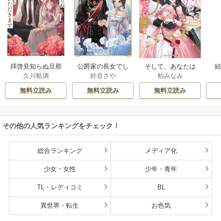
拝啓見知らぬ旦那
公爵家の長女でし
そして、あなたは
久川航璃
鈴音さや
柏みなみ
様、離婚していた
た
私を捨てる
だきます
無料立読み
無料立読み
無料立読み
その他の人気ランキングをチェック！
総合ランキング
メディア化
少女・女性
少年・青年
TL・レディコミ
BL
異世界・転生
お色気