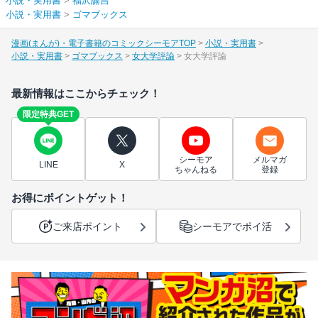
小説・実用書
>
福沢諭吉
小説・実用書
>
ゴマブックス
漫画(まんが)・電子書籍のコミックシーモアTOP
小説・実用書
小説・実用書
ゴマブックス
女大学評論
女大学評論
最新情報はここからチェック！
限定特典GET
シーモア
メルマガ
LINE
X
ちゃんねる
登録
お得にポイントゲット！
ご来店ポイント
シーモアでポイ活