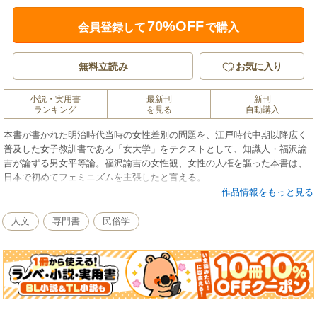
70%OFF
会員登録して
で購入
無料立読み
お気に入り
小説・実用書
最新刊
新刊
ランキング
を見る
自動購入
本書が書かれた明治時代当時の女性差別の問題を、江戸時代中期以降広く
普及した女子教訓書である「女大学」をテクストとして、知識人・福沢諭
吉が論ずる男女平等論。福沢諭吉の女性観、女性の人権を謳った本書は、
日本で初めてフェミニズムを主張したと言える。
作品情報をもっと見る
人文
専門書
民俗学