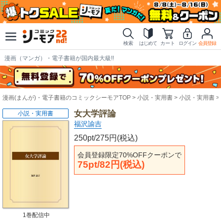
検索
はじめて
カート
ログイン
会員登録
漫画（マンガ）・電子書籍が国内最大級!!
漫画(まんが)・電子書籍のコミックシーモアTOP
小説・実用書
小説・実用書
女大学評論
小説・実用書
福沢諭吉
250pt/275円(税込)
会員登録限定70%OFFクーポンで
75pt/82円(税込)
1巻配信中