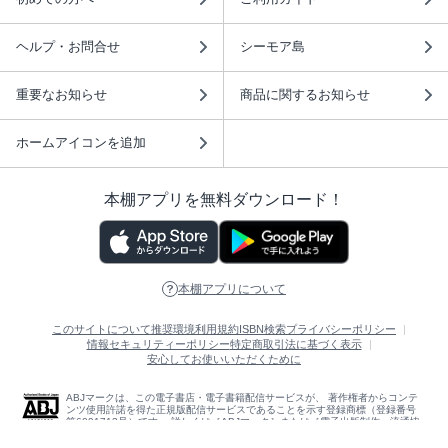
ヘルプ・お問合せ
シーモア島
重要なお知らせ
商品に関するお知らせ
ホームアイコンを追加
本棚アプリを無料ダウンロード！
本棚アプリについて
このサイトについて
推奨環境
利用規約
ISBN検索
プライバシーポリシー
情報セキュリティーポリシー
特定商取引法に基づく表示
安心してお使いいただくために
ABJマークは、この電子書店・電子書籍配信サービスが、 著作権者からコンテ
ンツ使用許諾を得た正規版配信サービスであることを示す登録商標（登録番号
第6091713号）です。 詳しくは［ABJマーク］または［電子出版制作・流通協
議会］で検索してください。