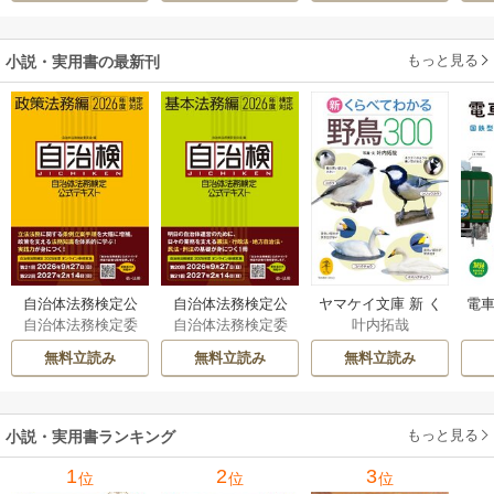
もっと見る
小説・実用書の最新刊
自治体法務検定公
自治体法務検定公
ヤマケイ文庫 新 く
電車
自治体法務検定委
自治体法務検定委
叶内拓哉
式テキスト 政策
式テキスト 基本
らべてわかる野鳥3
型
員会
員会
法務編 ２０２６
法務編 ２０２６
00 1巻
無料立読み
無料立読み
無料立読み
年度検定対応 1巻
年度検定対応 1巻
もっと見る
小説・実用書ランキング
1
2
3
位
位
位