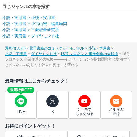
同じジャンルの本を探す
小説・実用書
>
小説・実用書
小説・実用書
>
小宮山宏 編集顧問
小説・実用書
>
三菱総合研究所
小説・実用書
>
ダイヤモンド社
漫画(まんが)・電子書籍のコミックシーモアTOP
小説・実用書
小説・実用書
ダイヤモンド社
16号 フロネシス 事業創造の大転換
16号
フロネシス 事業創造の大転換―――イノベーションが指数関数的に増殖する
とビジネスのあり方や社会の姿はこう変わる
最新情報はここからチェック！
限定特典GET
シーモア
メルマガ
LINE
X
ちゃんねる
登録
お得にポイントゲット！