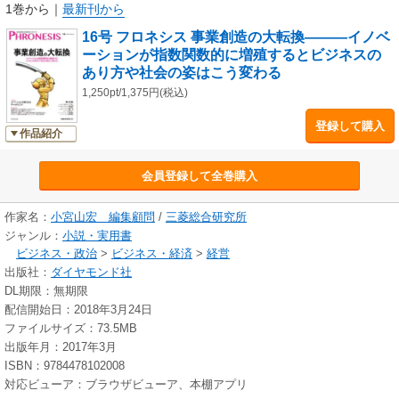
1巻から
｜
最新刊から
16号 フロネシス 事業創造の大転換―――イノベ
ーションが指数関数的に増殖するとビジネスの
あり方や社会の姿はこう変わる
1,250pt/1,375円(税込)
登録して購入
作品紹介
会員登録して全巻購入
作家名：
小宮山宏 編集顧問
/
三菱総合研究所
ジャンル：
小説・実用書
ビジネス・政治
>
ビジネス・経済
>
経営
出版社：
ダイヤモンド社
DL期限：無期限
配信開始日：2018年3月24日
ファイルサイズ：73.5MB
出版年月：2017年3月
ISBN：9784478102008
対応ビューア：ブラウザビューア、本棚アプリ