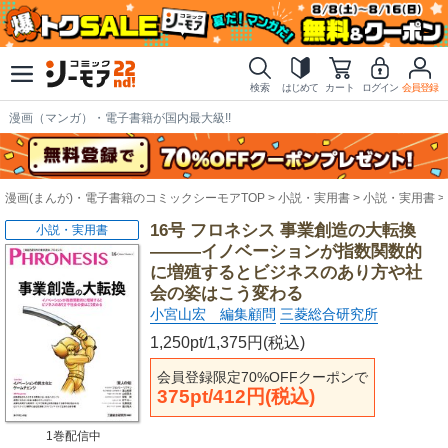
検索
はじめて
カート
ログイン
会員登録
漫画（マンガ）・電子書籍が国内最大級!!
漫画(まんが)・電子書籍のコミックシーモアTOP
小説・実用書
小説・実用書
16号 フロネシス 事業創造の大転換
小説・実用書
―――イノベーションが指数関数的
に増殖するとビジネスのあり方や社
会の姿はこう変わる
小宮山宏 編集顧問
三菱総合研究所
1,250pt/1,375円(税込)
会員登録限定70%OFFクーポンで
375pt/412円(税込)
1巻配信中