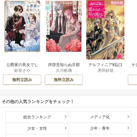
公爵家の長女でし
拝啓見知らぬ旦那
そ
デルフィニア戦記1
鈴音さや
久川航璃
茅田砂胡
た
様、離婚していた
だきます
無料立読み
無料立読み
その他の人気ランキングをチェック！
総合ランキング
メディア化
少女・女性
少年・青年