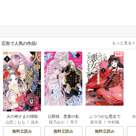
もっと見る
広告で人気の作品!
無料
火の神さまの掃除
公爵様、悪妻の私
ふつつかな悪女で
山田こもも
/
浅木
桜乃みか
/
琴子
尾羊英
/
中村颯
人ですが、いつの
はもう放っておい
はございますが ～
伊都
/
SNC
希
/
ゆき哉
間にか花嫁として
てください
雛宮蝶鼠とりかえ
無料立読み
無料立読み
無料立読み
溺愛されています
伝～