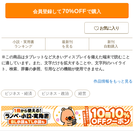
70%OFF
会員登録して
で購入
お気に入り
小説・実用書
最新刊
新刊
ランキング
を見る
自動購入
※この商品はタブレットなど大きいディスプレイを備えた端末で読むこと
に適しています。また、文字だけを拡大することや、文字列のハイライ
ト、検索、辞書の参照、引用などの機能が使用できません。
ウーバーやエアビーアンドビーなど、これまでにないユニークなビジネス
作品情報をもっと見る
モデルでありながら、技術そのものは最先端というわけではない。既にあ
る技術を駆使しながら、これまでの常識にとらわれることなく、課題に対
ビジネス・経済
ビジネス・政治
経営
して虚心に取り組むこと。世界を揺るがすようなゲームチェンジが、どこ
からでも起こる時代がやってくる。