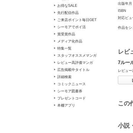
出版年月
お得なSALE
ISBN
先行配信作品
対応ビュ
ご来店ポイント毎日GET
シーモアでポイ活
作品をシ
賞受賞作品
メディア化作品
特集一覧
レビ
スタッフオススメマンガ
7ルー
レビュー高評価マンガ
広告掲載中タイトル
レビュー
詳細検索
コミックニュース
シーモア図書券
プレゼントコード
この
本棚アプリ
小説