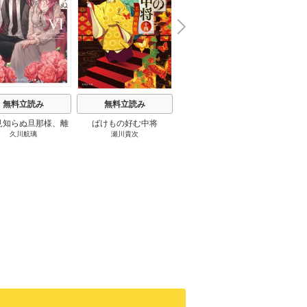
N
x
e
t
無料立読み
無料立読み
無料立読み
見知らぬ旦那様、離
ばけもの好む中将
影まで愛して
結
久川航璃
瀬川貴次
影山優佳
していただきます