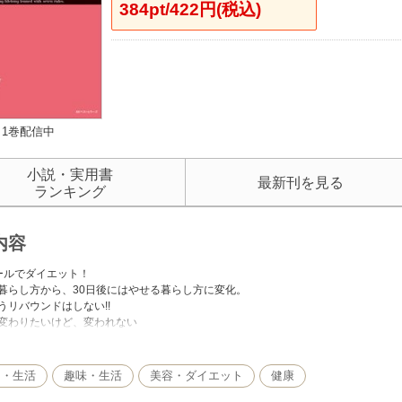
384pt/422円(税込)
1巻配信中
小説・実用書
最新刊を見る
ランキング
内容
ールでダイエット！
暮らし方から、30日後にはやせる暮らし方に変化。
うリバウンドはしない!!
変わりたいけど、変われない
いるけど、一歩を踏み出せない
なたのための本です
し・生活
趣味・生活
美容・ダイエット
健康
つのルールは？