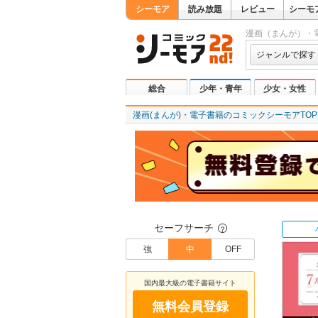
シーモア
読み放題
レビュー
シーモ
漫画（まんが）・
ジャンルで探す
総合
少年・青年
少女・女性
漫画(まんが)・電子書籍のコミックシーモアTOP
セーフサーチ
？
強
中
OFF
国内最大級の電子書籍サイト
無料会員登録