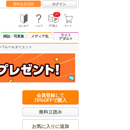
無料会員登録
ログイン
UP!
はじめて
ヘルプ
PT購入
カート
ライト
雑誌・写真集
メディア化
アダルト
7ルールダイエット
会員登録して
70%OFFで購入
お気に入りに追加