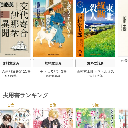
s
宣長
無料立読み
無料立読み
無料立読み
寄合伊那衆異聞 15巻
手下は犬だけ 3巻
西村京太郎トラベルミス
佐伯泰英
風野真知雄
西村京太郎
テリー・セレクション 2
巻
・実用書ランキング
1位
2位
3位
s