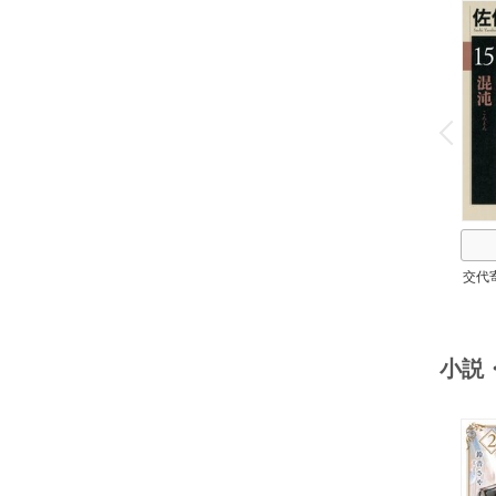
o
v
P
r
e
i
u
交代
小説