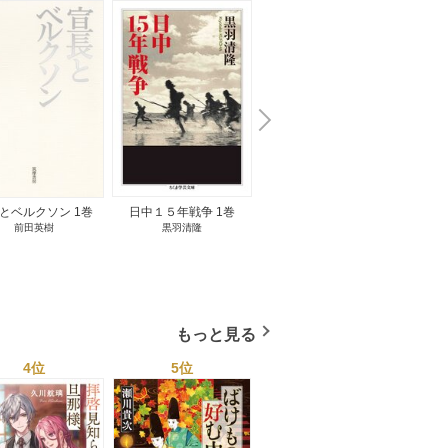
N
x
e
t
とベルクソン 1巻
日中１５年戦争 1巻
無料立読み
前田英樹
黒羽清隆
向島物語 1巻
便り屋
小杉健治
もっと見る
4位
5位
6位