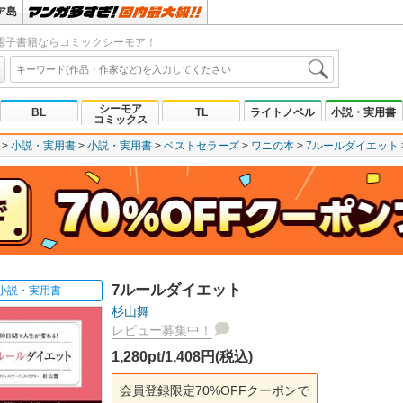
ア島
電子書籍ならコミックシーモア！
シーモア
BL
TL
ライトノベル
小説・実用書
コミックス
小説・実用書
小説・実用書
ベストセラーズ
ワニの本
7ルールダイエット
7ルールダイエット
小説・実用書
杉山舞
レビュー募集中！
1,280pt/1,408円(税込)
会員登録限定70%OFFクーポンで