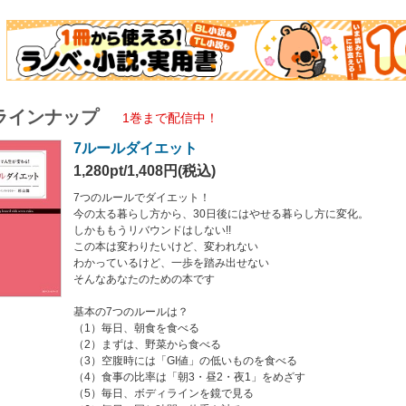
日、朝食を食べる
ずは、野菜から食べる
腹時には「GI値」の低いものを食べる
事の比率は「朝3・昼2・夜1」をめざす
日、ボディラインを鏡で見る
日、同じ時間に体重を計る
日できた自分をほめる
ラインナップ
1巻まで配信中！
イエットのしやすい、生活習慣に変える。
7ルールダイエット
ボディメイクも行う。
身に付ければ、もう他のダイエットは要りません。
1,280pt/1,408円(税込)
最後のダイエット」なのです！
7つのルールでダイエット！
今の太る暮らし方から、30日後にはやせる暮らし方に変化。
しかももうリバウンドはしない!!
この本は変わりたいけど、変われない
わかっているけど、一歩を踏み出せない
そんなあなたのための本です
基本の7つのルールは？
（1）毎日、朝食を食べる
（2）まずは、野菜から食べる
（3）空腹時には「GI値」の低いものを食べる
（4）食事の比率は「朝3・昼2・夜1」をめざす
（5）毎日、ボディラインを鏡で見る