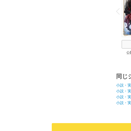
o
v
P
r
e
i
u
公
同じ
小説・
小説・
小説・
小説・