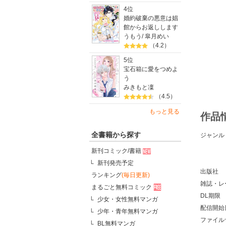
4位
婚約破棄の悪意は娼
館からお返しします
うもう
/
皐月めい
（4.2）
5位
宝石箱に愛をつめよ
う
みきもと凜
（4.5）
もっと見る
作品
全書籍から探す
ジャンル
新刊コミック/書籍
新刊発売予定
出版社
ランキング
(毎日更新)
雑誌・レ
まるごと無料コミック
DL期限
少女・女性無料マンガ
配信開始
少年・青年無料マンガ
ファイル
BL無料マンガ