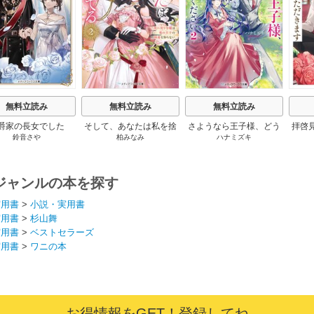
無料立読み
無料立読み
無料立読み
爵家の長女でした
そして、あなたは私を捨
さようなら王子様、どう
拝啓
鈴音さや
柏みなみ
ハナミズキ
てる
か私のことは忘れてくだ
婚
さい
ジャンルの本を探す
実用書
>
小説・実用書
実用書
>
杉山舞
実用書
>
ベストセラーズ
実用書
>
ワニの本
お得情報をGET！登録してね