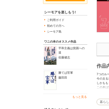
シーモアを楽しもう!
ご利用ガイド
初めての方へ
シーモア島
ワニの本のオススメ作品
平和主義は貧困への
道
佐藤健志
作品
勝てば官軍
7つのル
藤田田
今の太る
しかもも
この本は
わかって
そんなあ
もっと見る
暮ら
基本の7