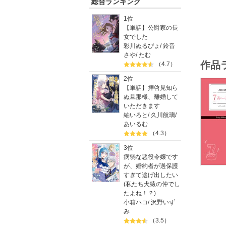
（1）毎
総合ランキング
（2）ま
1位
（3）空
【単話】公爵家の長
（4）食
女でした
（5）毎
彩川ぬるぴょ
/
鈴音
（6）毎
さや
/
たむ
（7）今
作品
（4.7）
これでダ
2位
合わせて
【単話】拝啓見知ら
これさえ
ぬ旦那様、離婚して
まさに「
いただきます
紬いろと
/
久川航璃
/
あいるむ
（4.3）
3位
病弱な悪役令嬢です
が、婚約者が過保護
すぎて逃げ出したい
(私たち犬猿の仲でし
たよね！？)
小箱ハコ
/
沢野いず
み
（3.5）