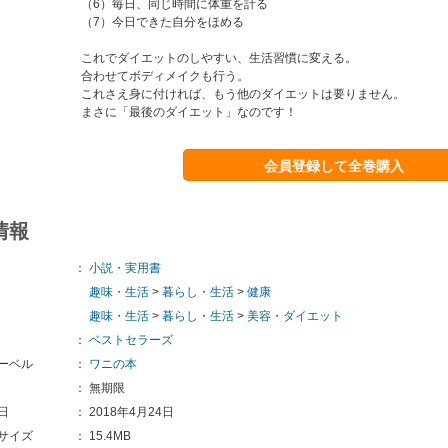
（6）毎日、同じ時間に体重を計る
（7）今日できた自分をほめる
これでダイエットのしやすい、生活習慣に変える。
合わせてボディメイクも行う。
これさえ身に付ければ、もう他のダイエットは要りません。
まさに「最後のダイエット」なのです！
会員登録して全巻購入
情報
：
小説・実用書
趣味・生活
>
暮らし・生活
>
健康
趣味・生活
>
暮らし・生活
>
美容・ダイエット
：
ベストセラーズ
ーベル
：
ワニの本
：
無期限
日
：
2018年4月24日
サイズ
：
15.4MB