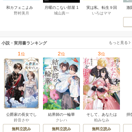
激
和カフェこよみ
月曜のこない部屋 1
実は私、転生９回
野村美月
城山真一
いろはママ
前
五月くんの夏のお
巻
生です マンガ
ー
もてなし 1巻
私の前世物語 1巻
もっと見る
小説・実用書ランキング
1
2
3
位
位
位
公爵家の長女でし
結界師の一輪華
そして、あなたは
拝
鈴音さや
クレハ
柏みなみ
た
私を捨てる
様
無料立読み
無料立読み
無料立読み