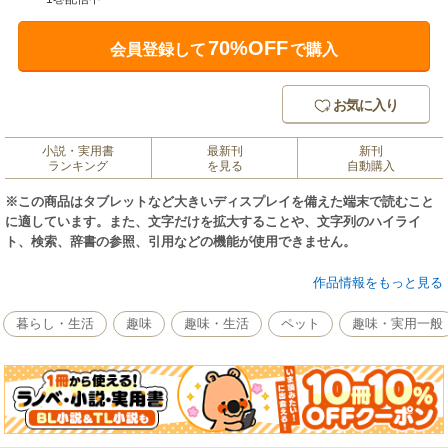
70%OFF
会員登録して
で購入
お気に入り
小説・実用書
最新刊
新刊
ランキング
を見る
自動購入
※この商品はタブレットなど大きいディスプレイを備えた端末で読むこと
に適しています。また、文字だけを拡大することや、文字列のハイライ
ト、検索、辞書の参照、引用などの機能が使用できません。
飼育未経験の人でも思わず飼ってみたくなるウーパールーパーをはじめ、
作品情報をもっと見る
アカハライモリやサンショウウオなど、いわゆる有尾類に分類される両生
類の飼育のしかたについて、わかりやすく解説した初心者向け飼育書で
暮らし・生活
趣味
趣味・生活
ペット
趣味・実用一般
す。
飼育の仕方から飼育環境の整え方、餌などについて写真やイラストで紹
介。
ビギナーでもわかりやすく解説します。