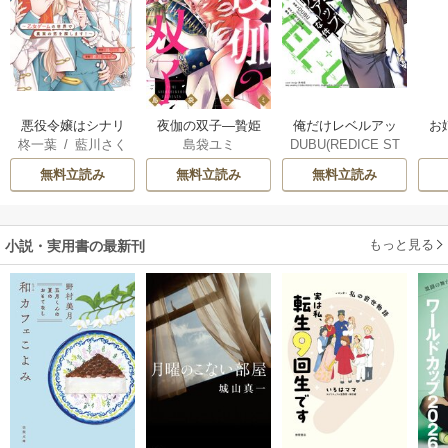
俺だけレベルアッ
悪役令嬢はシナリ
夜伽の双子―贄姫
お
DUBU(REDICE ST
柊一葉
/
藍川さく
島袋ユミ
プな件
オを知らない ～乙
は二人の王子に愛
UDIO)
/
Chugong
/
ら
女ゲームの世界で
される―
無料立読み
無料立読み
無料立読み
h-goon
真実の恋を探しま
す！～
もっと見る
小説・実用書の最新刊