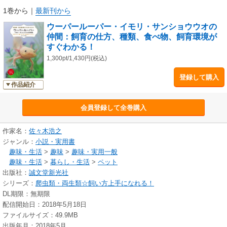
1巻から
｜
最新刊から
ウーパールーパー・イモリ・サンショウウオの
仲間：飼育の仕方、種類、食べ物、飼育環境が
すぐわかる！
1,300pt/1,430円(税込)
登録して購入
作品紹介
会員登録して全巻購入
作家名：
佐々木浩之
ジャンル：
小説・実用書
趣味・生活
>
趣味
>
趣味・実用一般
趣味・生活
>
暮らし・生活
>
ペット
出版社：
誠文堂新光社
シリーズ：
爬虫類・両生類☆飼い方上手になれる！
DL期限：無期限
配信開始日：2018年5月18日
ファイルサイズ：49.9MB
出版年月：2018年5月