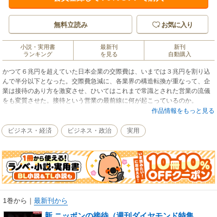
無料立読み
お気に入り
小説・実用書
最新刊
新刊
ランキング
を見る
自動購入
かつて６兆円を超えていた日本企業の交際費は、いまでは３兆円を割り込
んで半分以下となった。交際費急減に、各業界の構造転換が重なって、企
業は接待のあり方を激変させ、ひいてはこれまで常識とされた営業の流儀
をも変質させた。接待という営業の最前線に何が起こっているのか。
作品情報をもっと見る
ビジネス・経済
ビジネス・政治
実用
1巻から
｜
最新刊から
新 ニッポンの接待（週刊ダイヤモンド特集