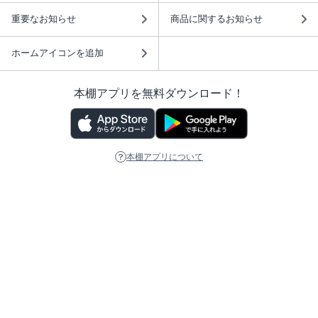
重要なお知らせ
商品に関するお知らせ
ホームアイコンを追加
本棚アプリを無料ダウンロード！
本棚アプリについて
このサイトについて
推奨環境
利用規約
ISBN検索
プライバシーポリシー
情報セキュリティーポリシー
特定商取引法に基づく表示
安心してお使いいただくために
ABJマークは、この電子書店・電子書籍配信サービスが、 著作権者からコンテ
ンツ使用許諾を得た正規版配信サービスであることを示す登録商標（登録番号
第6091713号）です。 詳しくは［ABJマーク］または［電子出版制作・流通協
議会］で検索してください。
(C)NTTソルマーレ