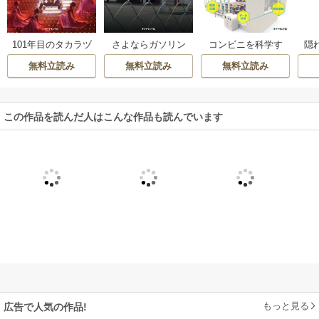
101年目のタカラヅ
さよならガソリン
コンビニを科学す
隠
カ
スタンド（週刊ダ
る
な
無料立読み
無料立読み
無料立読み
イヤモンド特集BO
OKS Vol.324）
この作品を読んだ人はこんな作品も読んでいます
もっと見る
広告で人気の作品!