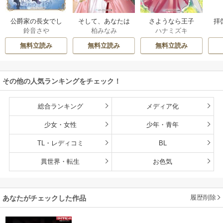
公爵家の長女でし
そして、あなたは
さようなら王子
拝
鈴音さや
柏みなみ
ハナミズキ
た
私を捨てる
様、どうか私のこ
様
とは忘れてくださ
無料立読み
無料立読み
無料立読み
い
その他の人気ランキングをチェック！
総合ランキング
メディア化
少女・女性
少年・青年
TL・レディコミ
BL
異世界・転生
お色気
履歴削除
あなたがチェックした作品