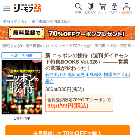
検索
はじめて
カート
ログイン
会員登録
漫画（マンガ）・電子書籍が国内最大級!!
漫画(まんが)・電子書籍のコミックシーモアTOP
小説・実用書
小説・実用書
新 ニッポンの接待（週刊ダイヤモン
小説・実用書
ド特集BOOKS Vol.326）―――営業
の常識が変わった！
新井美江子
池田光史
田島靖久
柳澤里佳
山口
圭介
300pt/330円(税込)
会員登録限定70%OFFクーポンで
90pt/99円(税込)
1巻配信中
70%OFF
会員登録して
で購入