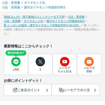
小説・実用書
>
ダイヤモンド社
小説・実用書
>
週刊ダイヤモンド特集BOOKS
漫画(まんが)・電子書籍のコミックシーモアTOP
小説・実用書
小説・実用書
ダイヤモンド社
週刊ダイヤモンド特集BOOKS
新 ニッポンの接待（週刊ダイヤモンド特集BOOKS Vol.326）
新 ニッポン
の接待（週刊ダイヤモンド特集BOOKS Vol.326）―――営業の常識が変わっ
た！
最新情報はここからチェック！
限定特典GET
シーモア
メルマガ
LINE
X
ちゃんねる
登録
お得にポイントゲット！
ご来店ポイント
シーモアでポイ活