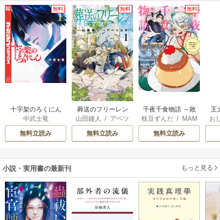
無料
無料
無料
十字架のろくにん
葬送のフリーレン
千夜千食物語 ～敗
王
中武士竜
山田鐘人
/
アベツ
枝豆ずんだ
/
MAM
お
国の姫ですが氷の
こ
カサ
AKOTO
/
鴉羽凛燈
英
皇子殿下がどうも
無料立読み
無料立読み
無料立読み
溺愛してくれてい
す
ます～
ら
二
もっと見る
小説・実用書の最新刊