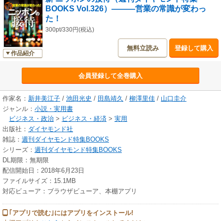
BOOKS Vol.326）―――営業の常識が変わっ
た！
300pt/330円(税込)
無料立読み
登録して購入
作品紹介
会員登録して全巻購入
作家名：
新井美江子
/
池田光史
/
田島靖久
/
柳澤里佳
/
山口圭介
ジャンル：
小説・実用書
ビジネス・政治
>
ビジネス・経済
>
実用
出版社：
ダイヤモンド社
雑誌：
週刊ダイヤモンド特集BOOKS
シリーズ：
週刊ダイヤモンド特集BOOKS
DL期限：無期限
配信開始日：2018年6月23日
ファイルサイズ：15.1MB
対応ビューア：ブラウザビューア、本棚アプリ
｢アプリで読む｣にはアプリをインストール!