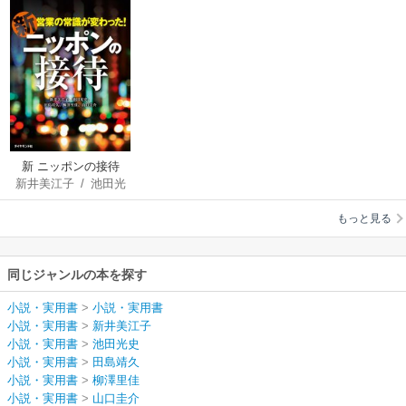
新 ニッポンの接待
新井美江子
/
池田光
（週刊ダイヤモンド
史
/
田島靖久
/
柳澤
特集BOOKS
もっと見る
里佳
/
山口圭介
Vol.326）
同じジャンルの本を探す
小説・実用書
>
小説・実用書
小説・実用書
>
新井美江子
小説・実用書
>
池田光史
小説・実用書
>
田島靖久
小説・実用書
>
柳澤里佳
小説・実用書
>
山口圭介