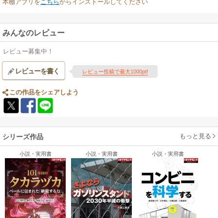
本棚アプリを
こちら
からインストールしてください
みんなのレビュー
レビュー募集中！
レビューを書く
レビュー投稿で最大1000pt!
この作品をシェアしよう
もっと見る
シリーズ作品
小説・実用書
小説・実用書
小説・実用書