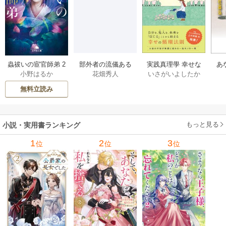
部外者の流儀ある
実践真理學 幸せな
蟲祓いの宦官師弟 2
あ
花畑秀人
いさがいよしたか
小野はるか
日、三木たかしの5
お金の使い方編 1巻
巻
せ
000曲を託されたぼ
無料立読み
くは、いかにして
その価値を最大化
したか 1巻
もっと見る
小説・実用書ランキング
1
2
3
位
位
位