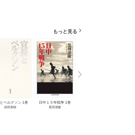
もっと見る
N
x
e
t
とベルクソン 1巻
日中１５年戦争 1巻
無料立読み
前田英樹
黒羽清隆
向島物語 1巻
便り屋
小杉健治