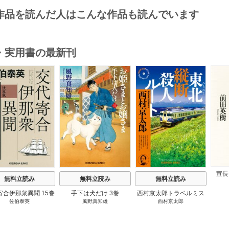
作品を読んだ人はこんな作品も読んでいます
・実用書の最新刊
s
宣長
無料立読み
無料立読み
無料立読み
寄合伊那衆異聞 15巻
手下は犬だけ 3巻
西村京太郎トラベルミス
佐伯泰英
風野真知雄
西村京太郎
テリー・セレクション 2
巻