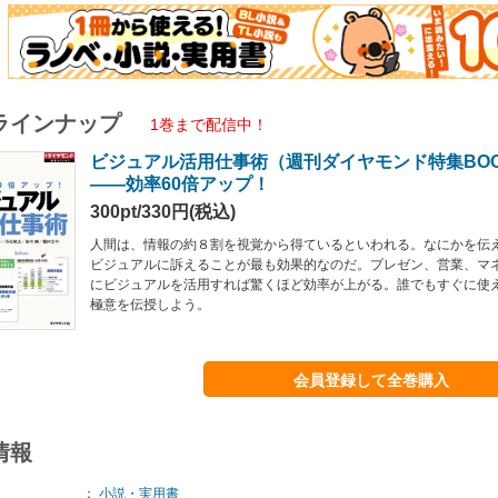
ラインナップ
1巻まで配信中！
ビジュアル活用仕事術（週刊ダイヤモンド特集BOOKS 
――効率60倍アップ！
300pt/330円(税込)
人間は、情報の約８割を視覚から得ているといわれる。なにかを伝
ビジュアルに訴えることが最も効果的なのだ。プレゼン、営業、マ
にビジュアルを活用すれば驚くほど効率が上がる。誰でもすぐに使
極意を伝授しよう。
会員登録して全巻購入
情報
：
小説・実用書