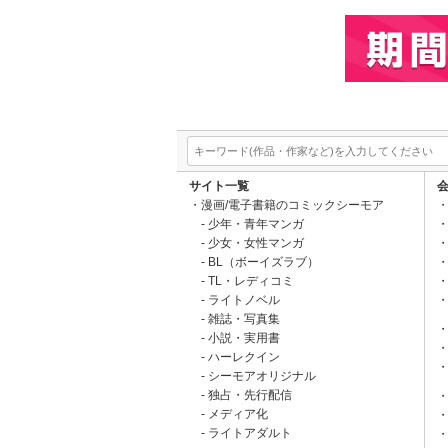
サイト一覧
漫画/電子書籍のコミックシーモア
少年・青年マンガ
少女・女性マンガ
BL（ボーイズラブ）
TL・レディコミ
ライトノベル
雑誌・写真集
小説・実用書
ハーレクイン
シーモアオリジナル
独占・先行配信
メディア化
ライトアダルト