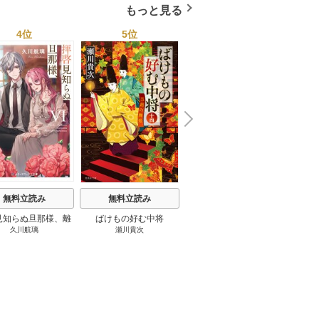
もっと見る
4位
5位
6位
N
x
e
t
無料立読み
無料立読み
無料立読み
見知らぬ旦那様、離
ばけもの好む中将
影まで愛して
結
久川航璃
瀬川貴次
影山優佳
していただきます