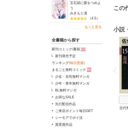
宝石箱に愛をつめよ
この
う
みきもと凜
（4.5）
もっと見る
小説
全書籍から探す
新刊コミック/書籍
新刊発売予定
o
ランキング
(毎日更新)
v
P
r
e
i
u
まるごと無料コミック
少女・女性無料マンガ
少年・青年無料マンガ
BL無料マンガ
お得なSALE
先行配信作品
交代
ご来店ポイント毎日GET
シーモアでポイ活
賞受賞作品