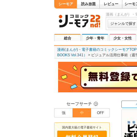
シーモア
読み放題
レビュー
シーモ
漫画（まんが）・
ジャンルで探す
総合
少年・青年
少女・女性
漫画(まんが)・電子書籍のコミックシーモアTOP
BOOKS Vol.341）
ビジュアル活用仕事術（週刊ダ
セーフサーチ
？
強
中
OFF
国内最大級の電子書籍サイト