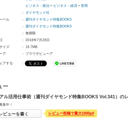
ビジネス・政治
>
ビジネス・経済
>
実用
：
ダイヤモンド社
ーベル
：
週刊ダイヤモンド特集BOOKS
：
週刊ダイヤモンド特集BOOKS
：
無期限
日
：
2018年7月28日
サイズ
：
16.7MB
ーア
：
ブラウザビューア
ェアする
：
ュー
アル活用仕事術（週刊ダイヤモンド特集BOOKS Vol.341）の
募集中！
レビュー投稿で最大1000pt!
レビューを書く