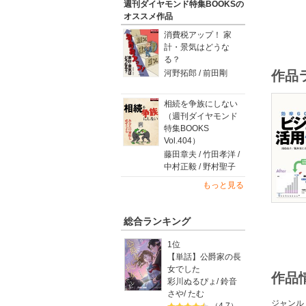
週刊ダイヤモンド特集BOOKSの
オススメ作品
消費税アップ！ 家
計・景気はどうな
る？
作品
河野拓郎 / 前田剛
相続を争族にしない
（週刊ダイヤモンド
特集BOOKS
Vol.404）
藤田章夫 / 竹田孝洋 /
中村正毅 / 野村聖子
もっと見る
総合ランキング
1位
【単話】公爵家の長
女でした
作品
彩川ぬるぴょ
/
鈴音
さや
/
たむ
ジャンル