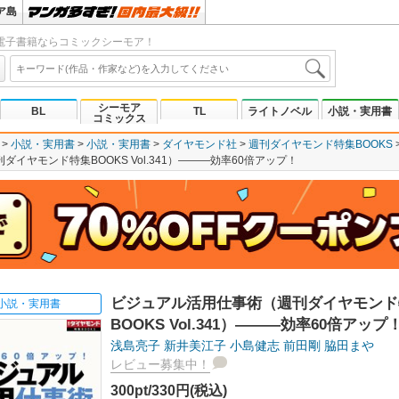
ア島
電子書籍ならコミックシーモア！
シーモア
BL
TL
ライトノベル
小説・実用書
コミックス
小説・実用書
小説・実用書
ダイヤモンド社
週刊ダイヤモンド特集BOOKS
イヤモンド特集BOOKS Vol.341）―――効率60倍アップ！
ビジュアル活用仕事術（週刊ダイヤモンド
小説・実用書
BOOKS Vol.341）―――効率60倍アップ
浅島亮子
新井美江子
小島健志
前田剛
脇田まや
レビュー募集中！
300pt/330円(税込)