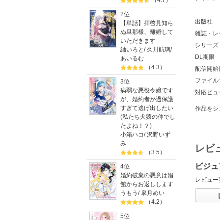
（4.7）
2位
出版社
【単話】拝啓見知ら
ぬ旦那様、離婚して
雑誌・レ
いただきます
シリーズ
紬いろと
/
久川航璃
/
DL期限
あいるむ
（4.3）
配信開始
ファイル
3位
病弱な悪役令嬢です
対応ビュ
が、婚約者が過保護
すぎて逃げ出したい
作品をシ
(私たち犬猿の仲でし
たよね！？)
小箱ハコ
/
沢野いず
み
レビ
（3.5）
ビジュ
4位
婚約破棄の悪意は娼
レビュー
館からお返しします
うもう
/
皐月めい
（4.2）
5位