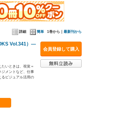
詳細
簡単
1巻から｜
最新刊から
Vol.341）―
会員登録して購入
えたいときは、視覚＝
ネジメントなど、仕事
えるビジュアル活用の