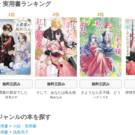
・実用書ランキング
1位
2位
3位
s
無料立読み
無料立読み
無料立読み
爵家の長女でした
そして、あなたは私を捨
さようなら王子様、どう
拝啓
鈴音さや
柏みなみ
ハナミズキ
てる
か私のことは忘れてくだ
婚
さい
ジャンルの本を探す
実用書
>
小説・実用書
実用書
>
浅島亮子