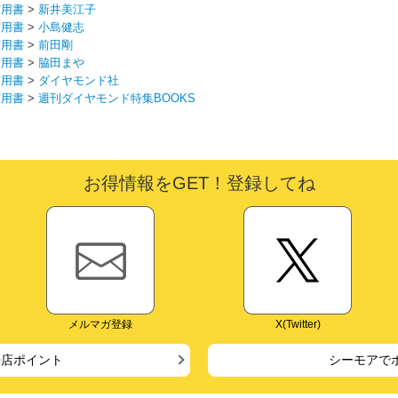
実用書
>
新井美江子
実用書
>
小島健志
実用書
>
前田剛
実用書
>
脇田まや
実用書
>
ダイヤモンド社
実用書
>
週刊ダイヤモンド特集BOOKS
お得情報をGET！登録してね
メルマガ登録
X(Twitter)
来店ポイント
シーモアで