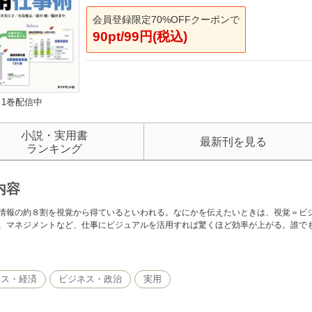
会員登録限定70%OFFクーポンで
90pt/99円(税込)
1巻配信中
小説・実用書
最新刊を見る
ランキング
内容
情報の約８割を視覚から得ているといわれる。なにかを伝えたいときは、視覚＝ビ
、マネジメントなど、仕事にビジュアルを活用すれば驚くほど効率が上がる。誰で
ネス・経済
ビジネス・政治
実用