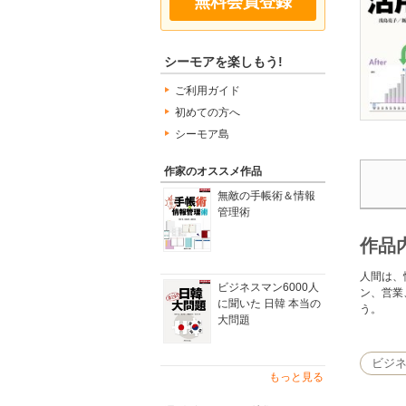
無料会員登録
シーモアを楽しもう!
ご利用ガイド
初めての方へ
シーモア島
作家のオススメ作品
無敵の手帳術＆情報
管理術
作品
人間は、
ビジネスマン6000人
ン、営業
に聞いた 日韓 本当の
う。
大問題
ビジ
もっと見る