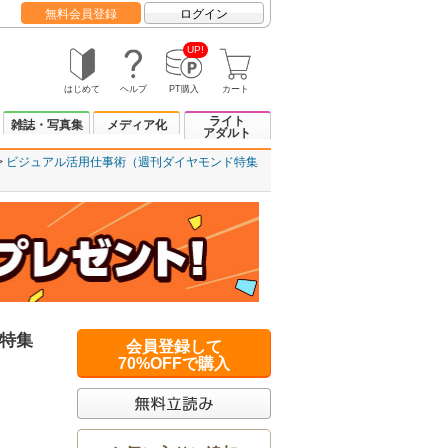
無料会員登録
ログイン
UP!
はじめて
ヘルプ
PT購入
カート
ライト
雑誌・写真集
メディア化
アダルト
ビジュアル活用仕事術（週刊ダイヤモンド特集
特集
会員登録して
！
70%OFFで購入