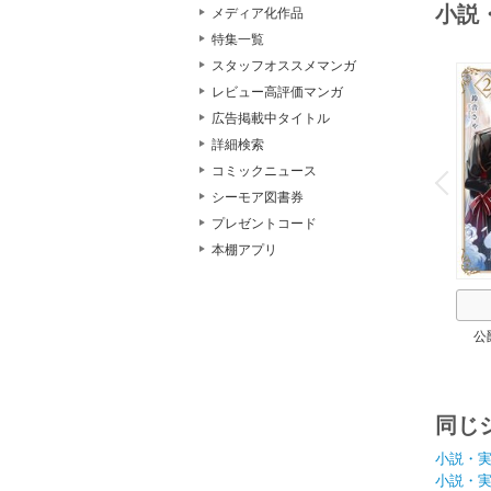
小説
メディア化作品
特集一覧
スタッフオススメマンガ
レビュー高評価マンガ
広告掲載中タイトル
詳細検索
o
v
コミックニュース
P
r
e
i
u
シーモア図書券
プレゼントコード
本棚アプリ
公
同じ
小説・
小説・