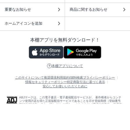
重要なお知らせ
商品に関するお知らせ
ホームアイコンを追加
本棚アプリを無料ダウンロード！
本棚アプリについて
このサイトについて
推奨環境
利用規約
ISBN検索
プライバシーポリシー
情報セキュリティーポリシー
特定商取引法に基づく表示
安心してお使いいただくために
ABJマークは、この電子書店・電子書籍配信サービスが、 著作権者からコンテ
ンツ使用許諾を得た正規版配信サービスであることを示す登録商標（登録番号
第6091713号）です。 詳しくは［ABJマーク］または［電子出版制作・流通協
議会］で検索してください。
(C)NTTソルマーレ