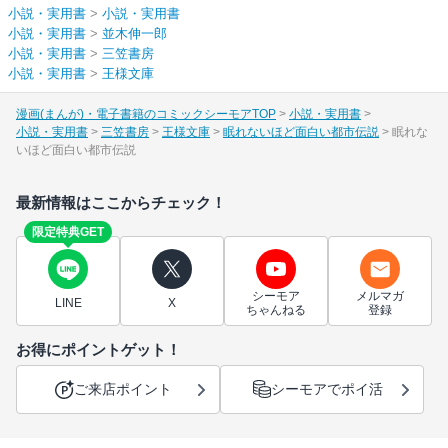
小説・実用書
>
小説・実用書
小説・実用書
>
並木伸一郎
小説・実用書
>
三笠書房
小説・実用書
>
王様文庫
漫画(まんが)・電子書籍のコミックシーモアTOP
小説・実用書
小説・実用書
三笠書房
王様文庫
眠れないほど面白い都市伝説
眠れな
いほど面白い都市伝説
最新情報はここからチェック！
限定特典GET
シーモア
メルマガ
LINE
X
ちゃんねる
登録
お得にポイントゲット！
ご来店ポイント
シーモアでポイ活