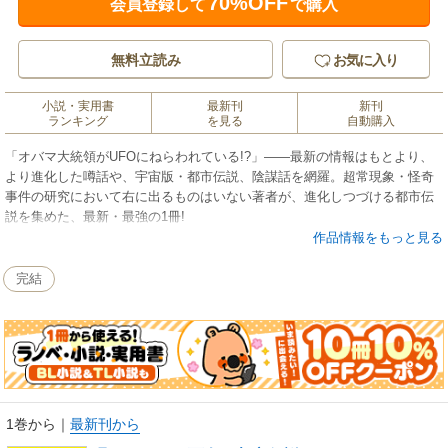
70%OFF
会員登録して
で購入
無料立読み
お気に入り
小説・実用書
最新刊
新刊
ランキング
を見る
自動購入
「オバマ大統領がUFOにねらわれている!?」――最新の情報はもとより、
より進化した噂話や、宇宙版・都市伝説、陰謀話を網羅。超常現象・怪奇
事件の研究において右に出るものはいない著者が、進化しつづける都市伝
説を集めた、最新・最強の1冊!
作品情報をもっと見る
完結
1巻から
｜
最新刊から