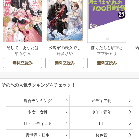
そして、あなたは
公爵家の長女でし
ぼくたちと駐在さ
柏みなみ
鈴音さや
ママチャリ
私を捨てる
た
んの700日戦争
無料立読み
無料立読み
無料立読み
その他の人気ランキングをチェック！
総合ランキング
メディア化
少女・女性
少年・青年
TL・レディコミ
BL
異世界・転生
お色気