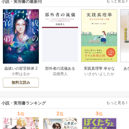
もっと見る
小説・実用書の最新刊
部外者の流儀ある
実践真理學 幸せな
蟲祓いの宦官師弟 2
あ
花畑秀人
いさがいよしたか
小野はるか
日、三木たかしの5
お金の使い方編 1巻
巻
せ
000曲を託されたぼ
無料立読み
くは、いかにして
その価値を最大化
したか 1巻
もっと見る
小説・実用書ランキング
1
2
3
位
位
位