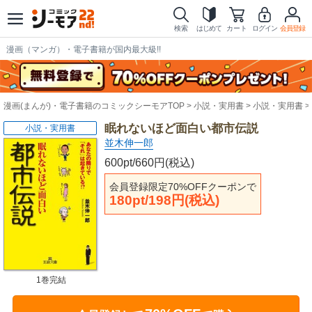
検索
はじめて
カート
ログイン
会員登録
漫画（マンガ）・電子書籍が国内最大級!!
漫画(まんが)・電子書籍のコミックシーモアTOP
小説・実用書
小説・実用書
眠れないほど面白い都市伝説
小説・実用書
並木伸一郎
600pt/660円(税込)
会員登録限定70%OFFクーポンで
180pt/198円(税込)
1巻完結