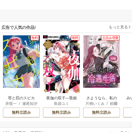
もっと見る
広告で人気の作品!
無料
無料
立読み増量
罪と罰のスピカ
夜伽の双子―贄姫
さようなら、私の
み
井龍一
/
瀬尾知汐
島袋ユミ
片桐いくみ
/
頼爾
は二人の王子に愛
冷遇生活 ～パーテ
される―
ィーで声をかけて
無料立読み
無料立読み
無料立読み
きたのがヤバい男
だった件