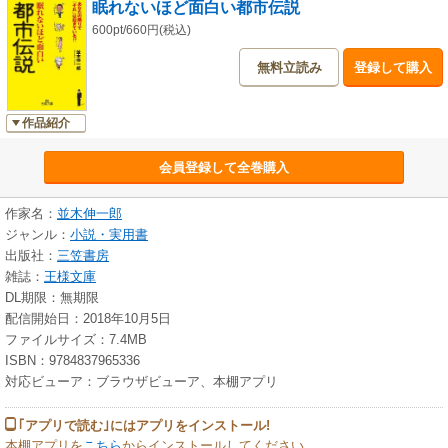
眠れないほど面白い都市伝説
600pt/660円(税込)
無料立読み
登録して購入
作品紹介
会員登録して全巻購入
作家名：
並木伸一郎
ジャンル：
小説・実用書
出版社：
三笠書房
雑誌：
王様文庫
DL期限：無期限
配信開始日：2018年10月5日
ファイルサイズ：7.4MB
ISBN：9784837965336
対応ビューア：ブラウザビューア、本棚アプリ
｢アプリで読む｣にはアプリをインストール!
本棚アプリを
こちら
からインストールしてください