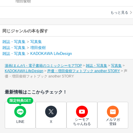
増田俊樹
トブック another
STORY
もっと見る
同じジャンルの本を探す
雑誌・写真集
>
写真集
雑誌・写真集
>
増田俊樹
雑誌・写真集
>
KADOKAWA LifeDesign
漫画(まんが)・電子書籍のコミックシーモアTOP
雑誌・写真集
写真集
KADOKAWA LifeDesign
声優・増田俊樹フォトブック another STORY
声
優・増田俊樹フォトブック another STORY
最新情報はここからチェック！
限定特典GET
シーモア
メルマガ
LINE
X
ちゃんねる
登録