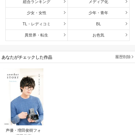
総合ランキング
メディア化
少女・女性
少年・青年
TL・レディコミ
BL
異世界・転生
お色気
履歴削除
あなたがチェックした作品
声優・増田俊樹フォ