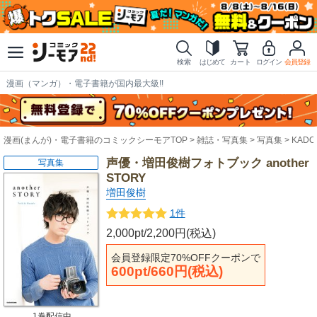
検索
はじめて
カート
ログイン
会員登録
漫画（マンガ）・電子書籍が国内最大級!!
漫画(まんが)・電子書籍のコミックシーモアTOP
雑誌・写真集
写真集
KADOK
声優・増田俊樹フォトブック another
写真集
STORY
増田俊樹
1件
2,000pt/2,200円(税込)
会員登録限定70%OFFクーポンで
600pt/660円(税込)
1巻配信中