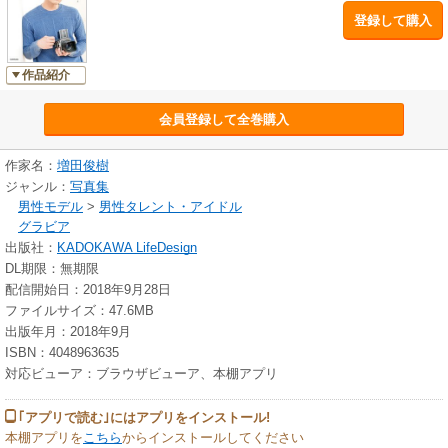
登録して購入
作品紹介
会員登録して全巻購入
作家名：
増田俊樹
ジャンル：
写真集
男性モデル
>
男性タレント・アイドル
グラビア
出版社：
KADOKAWA LifeDesign
DL期限：無期限
配信開始日：2018年9月28日
ファイルサイズ：47.6MB
出版年月：2018年9月
ISBN：4048963635
対応ビューア：ブラウザビューア、本棚アプリ
｢アプリで読む｣にはアプリをインストール!
本棚アプリを
こちら
からインストールしてください