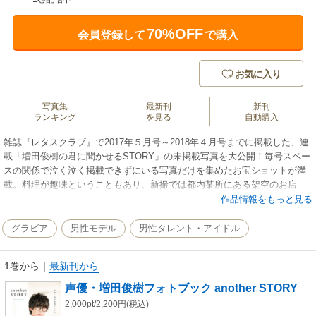
70%OFF
会員登録して
で購入
お気に入り
写真集
最新刊
新刊
ランキング
を見る
自動購入
雑誌『レタスクラブ』で2017年５月号～2018年４月号までに掲載した、連
載「増田俊樹の君に聞かせるSTORY」の未掲載写真を大公開！毎号スペー
スの関係で泣く泣く掲載できずにいる写真だけを集めたお宝ショットが満
載。料理が趣味ということもあり、新撮では都内某所にある架空のお店
「masuda食堂」のオーナーシェフとして腕をふるう姿をレシピとともに紹
作品情報をもっと見る
介。作って食べれば、きっと元気になれるファンへの応援メニューも充
実。※本作品には、初版の紙書籍に付属している「初版限定Ｂ４ポスタ
グラビア
男性モデル
男性タレント・アイドル
ー」「購入者特典」はついておりません。
1巻から
｜
最新刊から
声優・増田俊樹フォトブック another STORY
2,000pt/2,200円(税込)