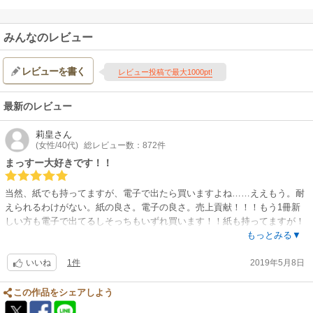
みんなのレビュー
レビューを書く
レビュー投稿で最大1000pt!
最新のレビュー
莉皇
さん
(女性/40代)
総レビュー数：872件
まっすー大好きです！！
当然、紙でも持ってますが、電子で出たら買いますよね……ええもう。耐
えられるわけがない。紙の良さ。電子の良さ。売上貢献！！！もう1冊新
しい方も電子で出てるしそっちもいずれ買います！！紙も持ってますが！
いつでも持ち歩けるしあわせですよ♪♪
もっとみる▼
1件
2019年5月8日
いいね
この作品をシェアしよう