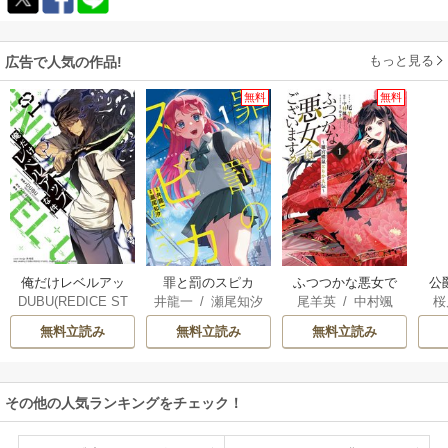
もっと見る
広告で人気の作品!
無料
無料
俺だけレベルアッ
罪と罰のスピカ
ふつつかな悪女で
公
DUBU(REDICE ST
井龍一
/
瀬尾知汐
尾羊英
/
中村颯
桜
プな件
はございますが ～
は
UDIO)
/
Chugong
/
希
/
ゆき哉
雛宮蝶鼠とりかえ
無料立読み
無料立読み
無料立読み
h-goon
伝～
その他の人気ランキングをチェック！